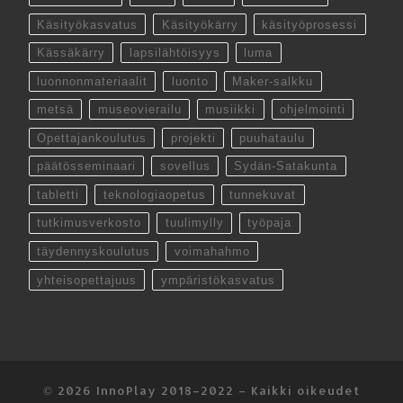
Käsityökasvatus
Käsityökärry
käsityöprosessi
Kässäkärry
lapsilähtöisyys
luma
luonnonmateriaalit
luonto
Maker-salkku
metsä
museovierailu
musiikki
ohjelmointi
Opettajankoulutus
projekti
puuhataulu
päätösseminaari
sovellus
Sydän-Satakunta
tabletti
teknologiaopetus
tunnekuvat
tutkimusverkosto
tuulimylly
työpaja
täydennyskoulutus
voimahahmo
yhteisopettajuus
ympäristökasvatus
© 2026
InnoPlay 2018–2022
– Kaikki oikeudet