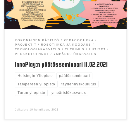
Mitä hankkeessa on tehty? Miten InnoPlay hankkeessa
esille nostetut asiat toimivat viiden vuoden kuluttua?
[…]
KOKONAINEN KÄSITYÖ
PEDAGOGIIKKA
PROJEKTIT
ROBOTIIKKA JA KOODAUS
TEKNOLOGIAKASVATUS
TUTKIMUS
UUTISET
VERKKOLUENNOT
YMPÄRISTÖKASVATUS
InnoPlay:n päätösseminaari 11.02.2021
Helsingin Yliopisto
päätösseminaari
Tampereen yliopisto
täydennyskoulutus
Turun yliopisto
ympäristökasvatus
Julkaistu
19 helmikuun, 2021