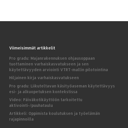
Viimeisimmät artikkelit
Pro gradu: Majanrakennuksen ohjausoppaan
tuottaminen varhaiskasvatukseen ja sen
käytettävyyden arviointi VTRT-mallin pilotointina
Hiljainen kirja varhaiskasvatukseen
Pro gradu: Liikuteltavan käsityöaseman käytettävyys
esi- ja alkuopetuksen kontekstissa
Video: Päiväkotikäyttöön tarkoitettu
aktivointi-/puuhataulu
Artikkeli: Oppimista koulutuksen ja työelämän
rajapinnoilla