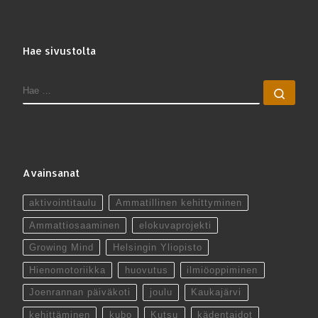
Hae sivustolta
HAE
Hae 
Avainsanat
aktivointitaulu
Ammatillinen kehittyminen
Ammattiosaaminen
elokuvaprojekti
Growing Mind
Helsingin Yliopisto
Hienomotoriikka
huovutus
ilmiöoppiminen
Joenrannan päiväkoti
joulu
Kaukajärvi
kehittäminen
kubo
Kutsu
kädentaidot