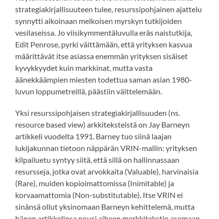
strategiakirjallisuuteen tulee, resurssipohjainen ajattelu
synnytti aikoinaan melkoisen myrskyn tutkijoiden
vesilaseissa. Jo viisikymmentäluvulla eräs naistutkija,
Edit Penrose, pyrki väittämään, että yrityksen kasvua
määrittävät itse asiassa enemmän yrityksen sisäiset
kyvykkyydet kuin markkinat, mutta vasta
äänekkäämpien miesten todettua saman asian 1980-
luvun loppumetreillä, päästiin väittelemään.
Yksi resurssipohjaisen strategiakirjallisuuden (ns.
resource based view) arkkiteksteistä on Jay Barneyn
artikkeli vuodelta 1991. Barney tuo siinä laajan
lukijakunnan tietoon näppärän VRIN-mallin: yrityksen
kilpailuetu syntyy siitä, että sillä on hallinnassaan
resursseja, jotka ovat arvokkaita (Valuable), harvinaisia
(Rare), muiden kopioimattomissa (Inimitable) ja
korvaamattomia (Non-substitutable). Itse VRIN ei
sinänsä ollut yksinomaan Barneyn kehittelemä, mutta
hänen artikkelinsa nousi aiheen merkkitekstin asemaan