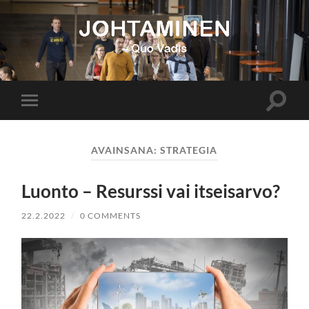
Johtaminen
Toggle
Toggle
search
mobile
field
menu
AVAINSANA:
STRATEGIA
Luonto – Resurssi vai itseisarvo?
22.2.2022
/
0 COMMENTS