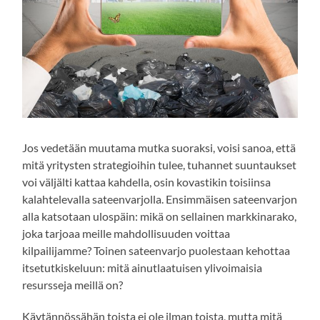
Jos vedetään muutama mutka suoraksi, voisi sanoa, että
mitä yritysten strategioihin tulee, tuhannet suuntaukset
voi väljälti kattaa kahdella, osin kovastikin toisiinsa
kalahtelevalla sateenvarjolla. Ensimmäisen sateenvarjon
alla katsotaan ulospäin: mikä on sellainen markkinarako,
joka tarjoaa meille mahdollisuuden voittaa
kilpailijamme? Toinen sateenvarjo puolestaan kehottaa
itsetutkiskeluun: mitä ainutlaatuisen ylivoimaisia
resursseja meillä on?
Käytännössähän toista ei ole ilman toista, mutta mitä