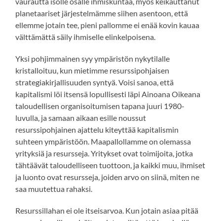
vaurautta isolle osalle ihmiskuntaa, myös keikauttanut
planetaariset järjestelmämme siihen asentoon, että
ellemme jotain tee, pieni pallomme ei enää kovin kauaa
välttämättä säily ihmiselle elinkelpoisena.
Yksi pohjimmainen syy ympäristön nykytilalle
kristalloituu, kun mietimme resurssipohjaisen
strategiakirjallisuuden syntyä. Voisi sanoa, että
kapitalismi löi itsensä lopullisesti läpi Ainoana Oikeana
taloudellisen organisoitumisen tapana juuri 1980-
luvulla, ja samaan aikaan esille noussut
resurssipohjainen ajattelu kiteyttää kapitalismin
suhteen ympäristöön. Maapallollamme on olemassa
yrityksiä ja resursseja. Yritykset ovat toimijoita, jotka
tähtäävät taloudelliseen tuottoon, ja kaikki muu, ihmiset
ja luonto ovat resursseja, joiden arvo on siinä, miten ne
saa muutettua rahaksi.
Resurssillahan ei ole itseisarvoa. Kun jotain asiaa pitää