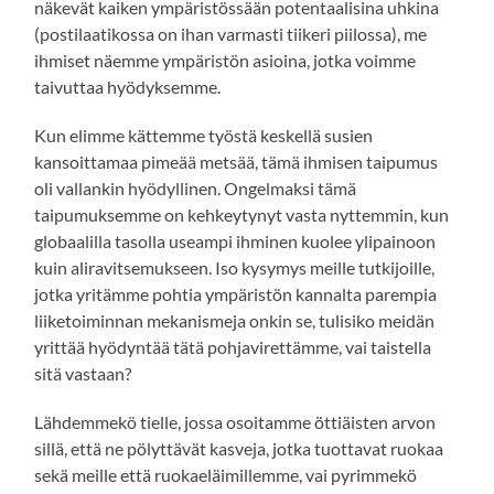
näkevät kaiken ympäristössään potentaalisina uhkina
(postilaatikossa on ihan varmasti tiikeri piilossa), me
ihmiset näemme ympäristön asioina, jotka voimme
taivuttaa hyödyksemme.
Kun elimme kättemme työstä keskellä susien
kansoittamaa pimeää metsää, tämä ihmisen taipumus
oli vallankin hyödyllinen. Ongelmaksi tämä
taipumuksemme on kehkeytynyt vasta nyttemmin, kun
globaalilla tasolla useampi ihminen kuolee ylipainoon
kuin aliravitsemukseen. Iso kysymys meille tutkijoille,
jotka yritämme pohtia ympäristön kannalta parempia
liiketoiminnan mekanismeja onkin se, tulisiko meidän
yrittää hyödyntää tätä pohjavirettämme, vai taistella
sitä vastaan?
Lähdemmekö tielle, jossa osoitamme öttiäisten arvon
sillä, että ne pölyttävät kasveja, jotka tuottavat ruokaa
sekä meille että ruokaeläimillemme, vai pyrimmekö