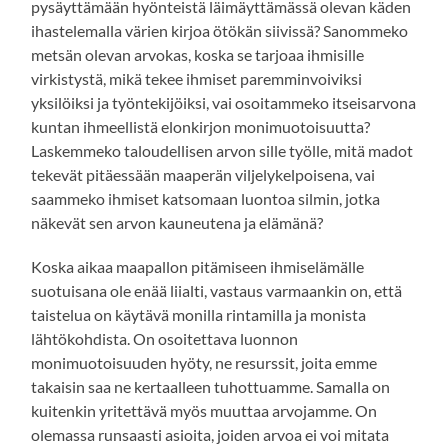
pysäyttämään hyönteistä läimäyttämässä olevan käden
ihastelemalla värien kirjoa ötökän siivissä? Sanommeko
metsän olevan arvokas, koska se tarjoaa ihmisille
virkistystä, mikä tekee ihmiset paremminvoiviksi
yksilöiksi ja työntekijöiksi, vai osoitammeko itseisarvona
kuntan ihmeellistä elonkirjon monimuotoisuutta?
Laskemmeko taloudellisen arvon sille työlle, mitä madot
tekevät pitäessään maaperän viljelykelpoisena, vai
saammeko ihmiset katsomaan luontoa silmin, jotka
näkevät sen arvon kauneutena ja elämänä?
Koska aikaa maapallon pitämiseen ihmiselämälle
suotuisana ole enää liialti, vastaus varmaankin on, että
taistelua on käytävä monilla rintamilla ja monista
lähtökohdista. On osoitettava luonnon
monimuotoisuuden hyöty, ne resurssit, joita emme
takaisin saa ne kertaalleen tuhottuamme. Samalla on
kuitenkin yritettävä myös muuttaa arvojamme. On
olemassa runsaasti asioita, joiden arvoa ei voi mitata