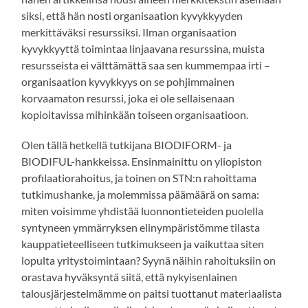
siksi, että hän nosti organisaation kyvykkyyden
merkittäväksi resurssiksi. Ilman organisaation
kyvykkyyttä toimintaa linjaavana resurssina, muista
resursseista ei välttämättä saa sen kummempaa irti –
organisaation kyvykkyys on se pohjimmainen
korvaamaton resurssi, joka ei ole sellaisenaan
kopioitavissa mihinkään toiseen organisaatioon.
Olen tällä hetkellä tutkijana BIODIFORM- ja
BIODIFUL-hankkeissa. Ensinmainittu on yliopiston
profilaatiorahoitus, ja toinen on STN:n rahoittama
tutkimushanke, ja molemmissa päämäärä on sama:
miten voisimme yhdistää luonnontieteiden puolella
syntyneen ymmärryksen elinympäristömme tilasta
kauppatieteelliseen tutkimukseen ja vaikuttaa siten
lopulta yritystoimintaan? Syynä näihin rahoituksiin on
orastava hyväksyntä siitä, että nykyisenlainen
talousjärjestelmämme on paitsi tuottanut materiaalista