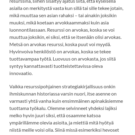
resurssina, siihen sisältyy ajatus siitä, että kyseisellä
asialla on merkitystä vasta kun sillä tai sille tekee jotain,
mikä muuttaa sen asian rahaksi – tai ainakin joksikin
muuksi, mikä koetaan arvokkaammaksi kuin asia
luonnontilassaan. Resurssi on arvokas, koska se voi
muuttua joksikin, ei siksi, että se itsenään olisi arvokas.
Metsä on arvokas resurssi, koska puut voi myydä.
Hyvinvoiva henkilöstö on arvokas, koska se tekee
tuottavampaa työtä. Luovuus on arvokasta, jos siitä
syntyy kannattavasti tuotteistettavissa oleva
innovaatio.
Vaikka resurssipohjainen strategiakirjallisuus onkin
ihmiskunnan historiassa varsin nuori, itse asenne on
varmasti yhtä vanha kuin ensimmäinen apinakäsiemme
tuottama työkalu. Olemme selvinneet yhdeksi lajiksi
melko hyvin juuri siksi, että osaamme katsoa
ympärillämme olevia asioita, ja miettiä mitä hyötyä
niistä meille voisi olla. Siinä missä esimerkiksi hevoset