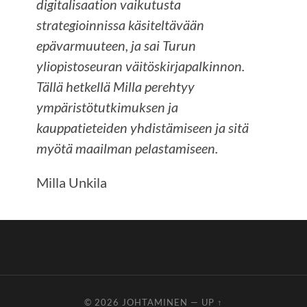
digitalisaation vaikutusta
strategioinnissa käsiteltävään
epävarmuuteen, ja sai Turun
yliopistoseuran väitöskirjapalkinnon.
Tällä hetkellä Milla perehtyy
ympäristötutkimuksen ja
kauppatieteiden yhdistämiseen ja sitä
myötä maailman pelastamiseen.
Milla Unkila
© 2026
JOHTAMINEN
—
UP ↑