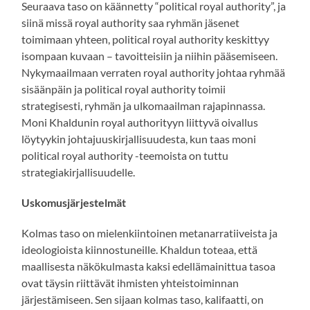
Seuraava taso on käännetty “political royal authority”, ja
siinä missä royal authority saa ryhmän jäsenet
toimimaan yhteen, political royal authority keskittyy
isompaan kuvaan – tavoitteisiin ja niihin pääsemiseen.
Nykymaailmaan verraten royal authority johtaa ryhmää
sisäänpäin ja political royal authority toimii
strategisesti, ryhmän ja ulkomaailman rajapinnassa.
Moni Khaldunin royal authorityyn liittyvä oivallus
löytyykin johtajuuskirjallisuudesta, kun taas moni
political royal authority -teemoista on tuttu
strategiakirjallisuudelle.
Uskomusjärjestelmät
Kolmas taso on mielenkiintoinen metanarratiiveista ja
ideologioista kiinnostuneille. Khaldun toteaa, että
maallisesta näkökulmasta kaksi edellämainittua tasoa
ovat täysin riittävät ihmisten yhteistoiminnan
järjestämiseen. Sen sijaan kolmas taso, kalifaatti, on