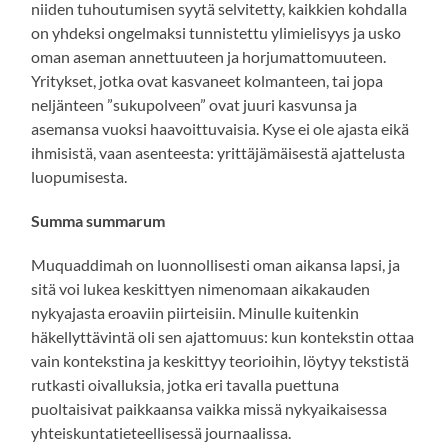
niiden tuhoutumisen syytä selvitetty, kaikkien kohdalla
on yhdeksi ongelmaksi tunnistettu ylimielisyys ja usko
oman aseman annettuuteen ja horjumattomuuteen.
Yritykset, jotka ovat kasvaneet kolmanteen, tai jopa
neljänteen ”sukupolveen” ovat juuri kasvunsa ja
asemansa vuoksi haavoittuvaisia. Kyse ei ole ajasta eikä
ihmisistä, vaan asenteesta: yrittäjämäisestä ajattelusta
luopumisesta.
Summa summarum
Muquaddimah on luonnollisesti oman aikansa lapsi, ja
sitä voi lukea keskittyen nimenomaan aikakauden
nykyajasta eroaviin piirteisiin. Minulle kuitenkin
häkellyttävintä oli sen ajattomuus: kun kontekstin ottaa
vain kontekstina ja keskittyy teorioihin, löytyy tekstistä
rutkasti oivalluksia, jotka eri tavalla puettuna
puoltaisivat paikkaansa vaikka missä nykyaikaisessa
yhteiskuntatieteellisessä journaalissa.