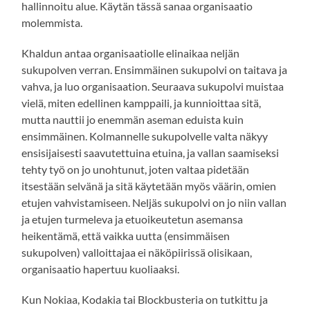
hallinnoitu alue. Käytän tässä sanaa organisaatio
molemmista.
Khaldun antaa organisaatiolle elinaikaa neljän
sukupolven verran. Ensimmäinen sukupolvi on taitava ja
vahva, ja luo organisaation. Seuraava sukupolvi muistaa
vielä, miten edellinen kamppaili, ja kunnioittaa sitä,
mutta nauttii jo enemmän aseman eduista kuin
ensimmäinen. Kolmannelle sukupolvelle valta näkyy
ensisijaisesti saavutettuina etuina, ja vallan saamiseksi
tehty työ on jo unohtunut, joten valtaa pidetään
itsestään selvänä ja sitä käytetään myös väärin, omien
etujen vahvistamiseen. Neljäs sukupolvi on jo niin vallan
ja etujen turmeleva ja etuoikeutetun asemansa
heikentämä, että vaikka uutta (ensimmäisen
sukupolven) valloittajaa ei näköpiirissä olisikaan,
organisaatio hapertuu kuoliaaksi.
Kun Nokiaa, Kodakia tai Blockbusteria on tutkittu ja