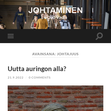
Johtaminen
Toggle
Toggle
search
mobile
field
menu
AVAINSANA:
JOHTAJUUS
Uutta auringon alla?
21.9.2022
/
0 COMMENTS