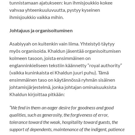
tunnistamaan ajatukseen: kun ihmisjoukkio kokee
vahvaa yhteenkuuluvuutta, pystyy kyseinen
ihmisjoukkio vaikka mihin.
Johtajuus ja organisoituminen
Asabiyyah on kuitenkin vain liima. Yhteistyö täytyy
myös organisoida. Khaldun jäsentää organisoitumisen
kolmeen tasoon, joista ensimmäinen on
englanninkieliseen tekstiin käännetty ”royal authority”
(vaikka kuninkaista ei Khaldun juuri puhu). Tämä
ensimmäinen taso on käytännössä ryhmän sisäinen
johtamisjärjestelmä, jonka johtajan ominaisuuksista
Khaldun kirjoittaa pitkään:
”We find in them an eager desire for goodness and good
qualities, such as generosity, the forgiveness of error,
tolerance toward the weak, hospitality toward guests, the
support of dependents, maintenance of the indigent, patience