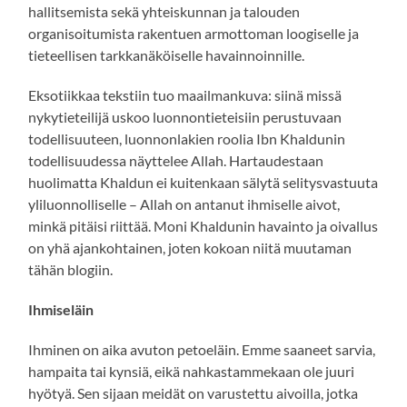
hallitsemista sekä yhteiskunnan ja talouden
organisoitumista rakentuen armottoman loogiselle ja
tieteellisen tarkkanäköiselle havainnoinnille.
Eksotiikkaa tekstiin tuo maailmankuva: siinä missä
nykytieteilijä uskoo luonnontieteisiin perustuvaan
todellisuuteen, luonnonlakien roolia Ibn Khaldunin
todellisuudessa näyttelee Allah. Hartaudestaan
huolimatta Khaldun ei kuitenkaan sälytä selitysvastuuta
yliluonnolliselle – Allah on antanut ihmiselle aivot,
minkä pitäisi riittää. Moni Khaldunin havainto ja oivallus
on yhä ajankohtainen, joten kokoan niitä muutaman
tähän blogiin.
Ihmiseläin
Ihminen on aika avuton petoeläin. Emme saaneet sarvia,
hampaita tai kynsiä, eikä nahkastammekaan ole juuri
hyötyä. Sen sijaan meidät on varustettu aivoilla, jotka