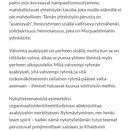
paitsi osin korvaavat hampaattomuuttamme,
mahdollistavat yhteistyön tasolla, joka muille eläimille ei
ole mahdollinen. Tämän yhteistyön perusta on
”asabiyyah”, ihmisryhmien sisällä vallitseva ryhmähenki,
solidaarisuus, heimolaisuus, joka on Muquaddimahin
ydinkäsite.
Vahvinta asabiyyah on perheen sisällä, mutta kun se on
riittävän vahva, alkaa se punoa yhteen ihmisiä myös
perheen ulkopuolelta. Mitä vahvempi ryhmän
asabiyyah, sitä vahvempi ryhmä, ja sitä
todennäköisemmin sellainen ryhmä pääsee valta-
asemaan – ihmiset haluavat kuulua voittoisiin meihin.
Nykytieteenaloista esimerkiksi
organisaatioidentiteettitutkimus allekirjoittaa
asabiyyahin merkityksen. Ryhmäytyminen, me-henki,
team spirit – kaikki nämä nykytyöelämän tutut teemat
perustuvat pohjimmiltaan samaan, jo Khaldunin