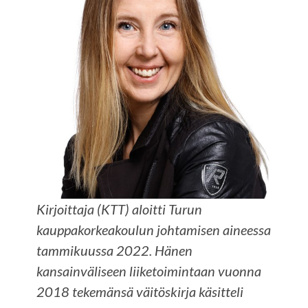
Kirjoittaja (KTT) aloitti Turun
kauppakorkeakoulun johtamisen aineessa
tammikuussa 2022. Hänen
kansainväliseen liiketoimintaan
vuonna
2018 tekemänsä väitöskirja käsitteli