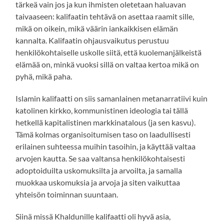
tärkeä vain jos ja kun ihmisten oletetaan haluavan
taivaaseen: kalifaatin tehtävä on asettaa raamit sille,
mikä on oikein, mikä väärin iankaikkisen elämän
kannalta. Kalifaatin ohjausvaikutus perustuu
henkilökohtaiselle uskolle siitä, että kuolemanjälkeistä
elämää on, minkä vuoksi sillä on valtaa kertoa mikä on
pyhä, mikä paha.
Islamin kalifaatti on siis samanlainen metanarratiivi kuin
katolinen kirkko, kommunistinen ideologia tai tällä
hetkellä kapitalistinen markkinatalous (ja sen kasvu).
Tämä kolmas organisoitumisen taso on laadullisesti
erilainen suhteessa muihin tasoihin, ja käyttää valtaa
arvojen kautta. Se saa valtansa henkilökohtaisesti
adoptoiduilta uskomuksilta ja arvoilta, ja samalla
muokkaa uskomuksia ja arvoja ja siten vaikuttaa
yhteisön toiminnan suuntaan.
Siinä missä Khaldunille kalifaatti oli hyvä asia,