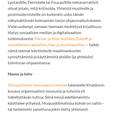
Lyotardille, Derridalle tai Foucaultille metanarratiivit
olivat jotain, mitä kritisoida. Yhteistä muslimille ja
postmodernisteille on kuitenkin usko tämän
näkymättömän kolmannen tason ohjausvaikutukseen.
Vielä uudempi, samaan teemaan keskittyvä kirjallisuus
löytyy sosiaalisen median ja digitalisaation
tutkimuksesta:
Pariser ja filter bubbles
,
Zuboff ja
surveillance capitalism
,
Han ja psychopolitics
– kaikki
nämä teemat käsittelevät maailmankuvien
synnyttämistä ja käyttämistä yksilön (ja yhteisön)
toiminnan ohjaamisessa.
Nousu ja tuho
Disruptiivisen innovaation teoriaa
lukeneelle Khaldunin
kuvaus organisaation noususta ja tuhosta oli
häkellyttävän tuttua. Siinä missä edellämainittu
käsittelee yrityksiä, Muquaddimahissa kohde on valtio –
tai tarkemmin sanottuna jokin tietty yhteisesti