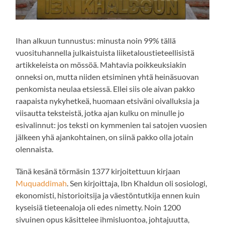
Ihan alkuun tunnustus: minusta noin 99% tällä
vuosituhannella julkaistuista liiketaloustieteellisistä
artikkeleista on mössöä. Mahtavia poikkeuksiakin
onneksi on, mutta niiden etsiminen yhtä heinäsuovan
penkomista neulaa etsiessä. Ellei siis ole aivan pakko
raapaista nykyhetkeä, huomaan etsiväni oivalluksia ja
viisautta teksteistä, jotka ajan kulku on minulle jo
esivalinnut: jos teksti on kymmenien tai satojen vuosien
jälkeen yhä ajankohtainen, on siinä pakko olla jotain
olennaista.
Tänä kesänä törmäsin 1377 kirjoitettuun kirjaan
Muquaddimah
. Sen kirjoittaja, Ibn Khaldun oli sosiologi,
ekonomisti, historioitsija ja väestöntutkija ennen kuin
kyseisiä tieteenaloja oli edes nimetty. Noin 1200
sivuinen opus käsittelee ihmisluontoa, johtajuutta,