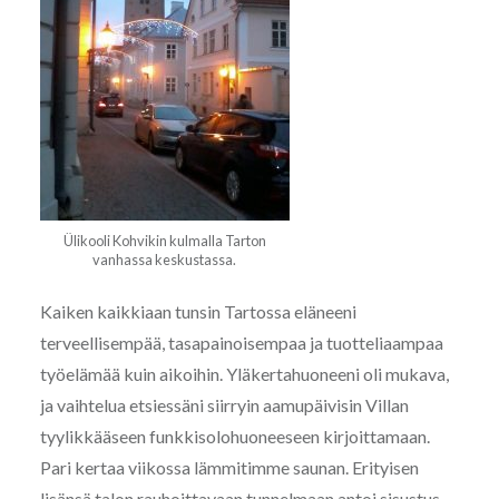
Ülikooli Kohvikin kulmalla Tarton
vanhassa keskustassa.
Kaiken kaikkiaan tunsin Tartossa eläneeni
terveellisempää, tasapainoisempaa ja tuotteliaampaa
työelämää kuin aikoihin. Yläkertahuoneeni oli mukava,
ja vaihtelua etsiessäni siirryin aamupäivisin Villan
tyylikkääseen funkkisolohuoneeseen kirjoittamaan.
Pari kertaa viikossa lämmitimme saunan. Erityisen
lisänsä talon rauhoittavaan tunnelmaan antoi sisustus –