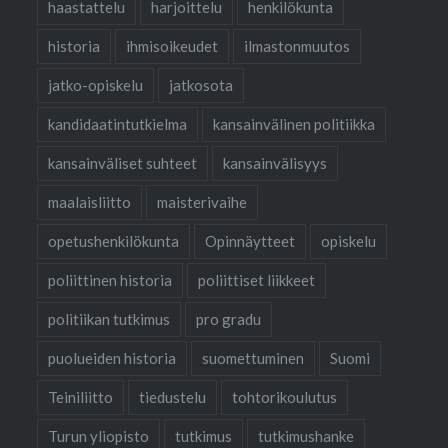
haastattelu
harjoittelu
henkilökunta
historia
ihmisoikeudet
ilmastonmuutos
jatko-opiskelu
jatkosota
kandidaatintutkielma
kansainvälinen politiikka
kansainväliset suhteet
kansainvälisyys
maalaisliitto
maisterivaihe
opetushenkilökunta
Opinnäytteet
opiskelu
poliittinen historia
poliittiset liikkeet
politiikan tutkimus
pro gradu
puolueiden historia
suomettuminen
Suomi
Teiniliitto
tiedustelu
tohtorikoulutus
Turun yliopisto
tutkimus
tutkimushanke