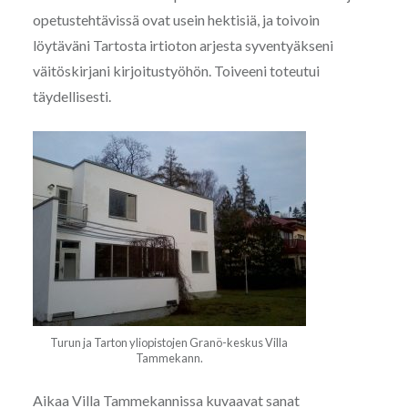
opetustehtävissä ovat usein hektisiä, ja toivoin
löytäväni Tartosta irtioton arjesta syventyäkseni
väitöskirjani kirjoitustyöhön. Toiveeni toteutui
täydellisesti.
Turun ja Tarton yliopistojen Granö-keskus Villa
Tammekann.
Aikaa Villa Tammekannissa kuvaavat sanat