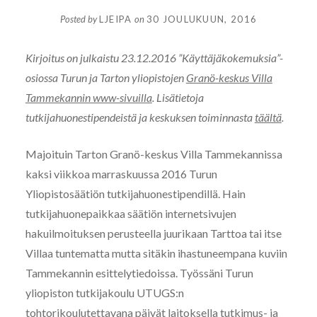
Posted by
LJEIPA
on
30 JOULUKUUN, 2016
Kirjoitus on julkaistu 23.12.2016 ”Käyttäjäkokemuksia”-
osiossa Turun ja Tarton yliopistojen
Granö-keskus Villa
Tammekannin www-sivuilla
. Lisätietoja
tutkijahuonestipendeistä ja keskuksen toiminnasta
täältä
.
Majoituin Tarton Granö-keskus Villa Tammekannissa
kaksi viikkoa marraskuussa 2016 Turun
Yliopistosäätiön tutkijahuonestipendillä. Hain
tutkijahuonepaikkaa säätiön internetsivujen
hakuilmoituksen perusteella juurikaan Tarttoa tai itse
Villaa tuntematta mutta sitäkin ihastuneempana kuviin
Tammekannin esittelytiedoissa. Työssäni Turun
yliopiston tutkijakoulu UTUGS:n
tohtorikoulutettavana päivät laitoksella tutkimus- ja