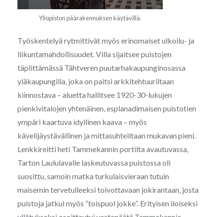
Yliopiston päärakennuksen käytävillä.
Työskentelyä rytmittivät myös erinomaiset ulkoilu- ja
liikuntamahdollisuudet. Villa sijaitsee puistojen
täplittämässä Tähtveren puutarhakaupunginosassa
yläkaupungilla, joka on paitsi arkkitehtuuriltaan
kiinnostava – aluetta hallitsee 1920-30-lukujen
pienkivitalojen yhtenäinen, esplanadimaisen puistotien
ympäri kaartuva idyllinen kaava – myös
kävelijäystävällinen ja mittasuhteiltaan mukavan pieni.
Lenkkireitti heti Tammekannin portilta avautuvassa,
Tarton Laululavalle laskeutuvassa puistossa oli
suosittu, samoin matka turkulaisvieraan tutuin
maisemin tervetulleeksi toivottavaan jokirantaan, josta
puistoja jatkui myös ”toispuol jokke”. Erityisen iloiseksi
yllätykseksi osoittautui vastapäätä Tammekannia