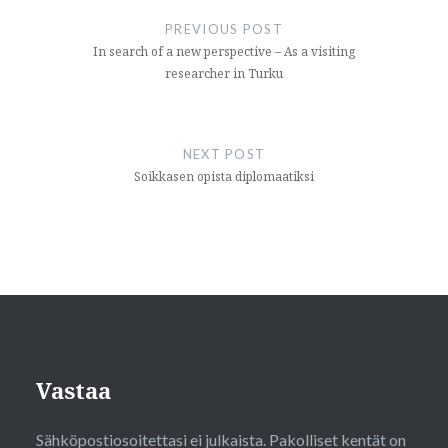
selaus
PREVIOUS POST
In search of a new perspective – As a visiting
researcher in Turku
NEXT POST
Soikkasen opista diplomaatiksi
Vastaa
Sähköpostiosoitettasi ei julkaista.
Pakolliset kentät on