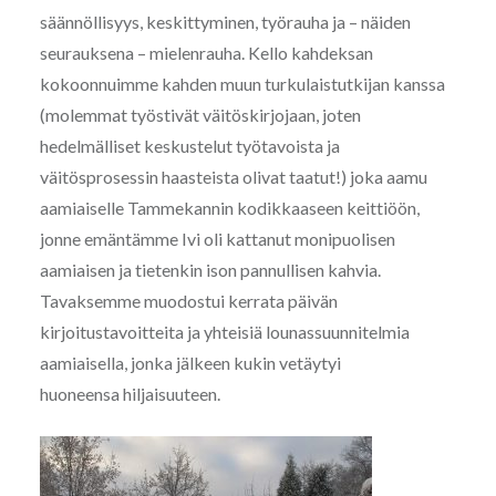
säännöllisyys, keskittyminen, työrauha ja – näiden
seurauksena – mielenrauha. Kello kahdeksan
kokoonnuimme kahden muun turkulaistutkijan kanssa
(molemmat työstivät väitöskirjojaan, joten
hedelmälliset keskustelut työtavoista ja
väitösprosessin haasteista olivat taatut!) joka aamu
aamiaiselle Tammekannin kodikkaaseen keittiöön,
jonne emäntämme Ivi oli kattanut monipuolisen
aamiaisen ja tietenkin ison pannullisen kahvia.
Tavaksemme muodostui kerrata päivän
kirjoitustavoitteita ja yhteisiä lounassuunnitelmia
aamiaisella, jonka jälkeen kukin vetäytyi
huoneensa hiljaisuuteen.