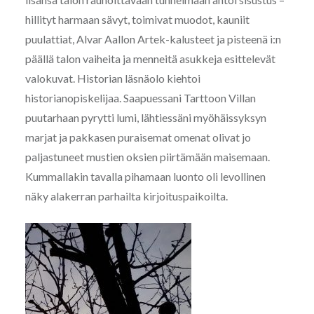
hillityt harmaan sävyt, toimivat muodot, kauniit
puulattiat, Alvar Aallon Artek-kalusteet ja pisteenä i:n
päällä talon vaiheita ja menneitä asukkeja esittelevät
valokuvat. Historian läsnäolo kiehtoi
historianopiskelijaa. Saapuessani Tarttoon Villan
puutarhaan pyrytti lumi, lähtiessäni myöhäissyksyn
marjat ja pakkasen puraisemat omenat olivat jo
paljastuneet mustien oksien piirtämään maisemaan.
Kummallakin tavalla pihamaan luonto oli levollinen
näky alakerran parhailta kirjoituspaikoilta.