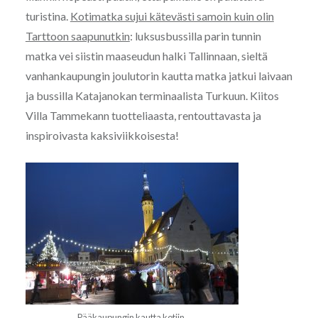
turistina.
Kotimatka sujui kätevästi samoin kuin olin
Tarttoon saapunutkin
: luksusbussilla parin tunnin
matka vei siistin maaseudun halki Tallinnaan, sieltä
vanhankaupungin joulutorin kautta matka jatkui laivaan
ja bussilla Katajanokan terminaalista Turkuun. Kiitos
Villa Tammekann tuotteliaasta, rentouttavasta ja
inspiroivasta kaksiviikkoisesta!
Pääkaupungin kautta kotiin.