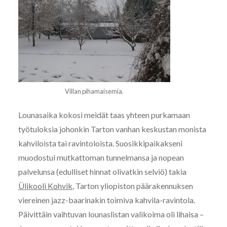
Villan pihamaisemia.
Lounasaika kokosi meidät taas yhteen purkamaan
työtuloksia johonkin Tarton vanhan keskustan monista
kahviloista tai ravintoloista. Suosikkipaikakseni
muodostui mutkattoman tunnelmansa ja nopean
palvelunsa (edulliset hinnat olivatkin selviö) takia
Ülikooli Kohvik
, Tarton yliopiston päärakennuksen
viereinen jazz-baarinakin toimiva kahvila-ravintola.
Päivittäin vaihtuvan lounaslistan valikoima oli lihaisa –