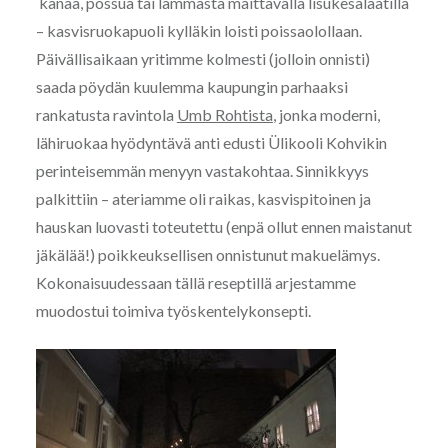
kanaa, possua tai lammasta maittavalla lisukesalaatilla
– kasvisruokapuoli kylläkin loisti poissaolollaan.
Päivällisaikaan yritimme kolmesti (jolloin onnisti)
saada pöydän kuulemma kaupungin parhaaksi
rankatusta ravintola
Umb Rohtista
, jonka moderni,
lähiruokaa hyödyntävä anti edusti Ülikooli Kohvikin
perinteisemmän menyyn vastakohtaa. Sinnikkyys
palkittiin – ateriamme oli raikas, kasvispitoinen ja
hauskan luovasti toteutettu (enpä ollut ennen maistanut
jäkälää!) poikkeuksellisen onnistunut makuelämys.
Kokonaisuudessaan tällä reseptillä arjestamme
muodostui toimiva työskentelykonsepti.