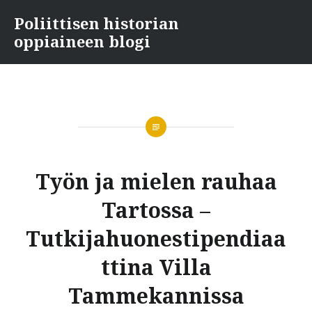
Skip
Poliittisen historian
to
oppiaineen blogi
content
Työn ja mielen rauhaa
Tartossa –
Tutkijahuonestipendiaa
ttina Villa
Tammekannissa