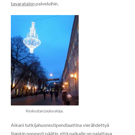
tavaratalon
palveluihin.
Keskustan jouluvaloja.
Aikani tutkijahuonestipendiaattina vierähdettyä
liiankin nopeasti päätin, että paikalle on palattava