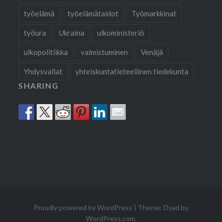
työelämä
työelämätaidot
Työmarkkinat
työura
Ukraina
ulkoministeriö
ulkopolitiikka
valmistuminen
Venäjä
Yhdysvallat
yhteiskuntatieteellinen tiedekunta
SHARING
Proudly powered by WordPress
|
Theme: Dyad by
WordPress.com
.