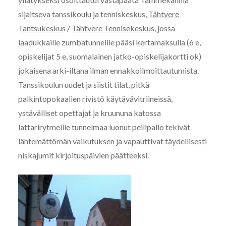
sijaitseva tanssikoulu ja tenniskeskus,
Tähtvere
Tantsukeskus
/
Tähtvere Tennisekeskus
, jossa
laadukkaille zumbatunneille pääsi kertamaksulla (6 e,
opiskelijat 5 e, suomalainen jatko-opiskelijakortti ok)
jokaisena arki-iltana ilman ennakkoilmoittautumista.
Tanssikoulun uudet ja siistit tilat, pitkä
palkintopokaalien rivistö käytävävitriineissä,
ystävälliset opettajat ja kruununa katossa
lattarirytmeille tunnelmaa luonut peilipallo tekivät
lähtemättömän vaikutuksen ja vapauttivat täydellisesti
niskajumit kirjoituspäivien päätteeksi.