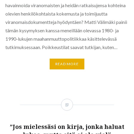
havainnoida viranomaisten ja heidän ratkaisujensa kohteina
olevien henkilökohtaista kokemusta ja toimijuutta
viranomaisdokumentteja hyödyntäen? Matti Välimäki painii
tämän kysymyksen kanssa meneillään olevassa 1980- ja
1990-lukujen maahanmuuttopolitiikkaa käsittelevässä
tutkimuksessaan. Poikkeustilat saavat tutkijan, kuten…
READ MORE
”Jos mielessäsi on kirja, jonka haluat