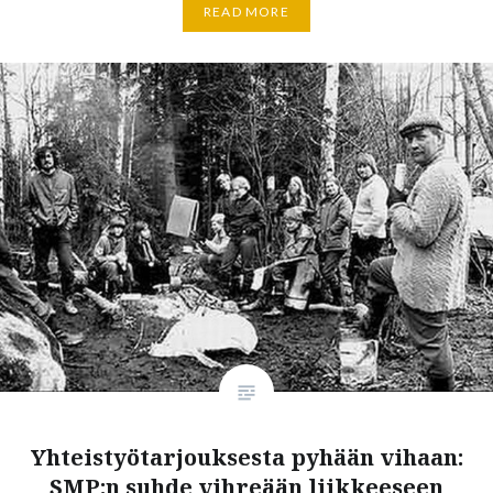
READ MORE
Yhteistyötarjouksesta pyhään vihaan:
SMP:n suhde vihreään liikkeeseen