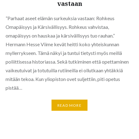
vastaan
”Parhaat aseet elämän surkeuksia vastaan: Rohkeus
Omapäisyys ja Kärsivällisyys. Rohkeus vahvistaa,
omapäisyys on hauskaa ja kärsivällisyys tuo rauhan.”
Hermann Hesse Viime kevät heitti koko yhteiskunnan
myllerrykseen. Tämä näkyi ja tuntui tietysti myös meillä
poliittisessa historiassa. Sekä tutkiminen että opettaminen
vaikeutuivat ja totutuilla rutiineilla ei ollutkaan yhtäkkiä
mitään tekoa. Kun yliopiston ovet suljettiin, piti opetus
pistää…
READ MORE