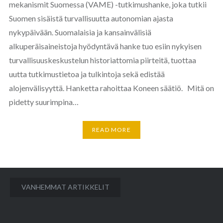
mekanismit Suomessa (VAME) -tutkimushanke, joka tutkii
Suomen sisäistä turvallisuutta autonomian ajasta
nykypäivään. Suomalaisia ja kansainvälisiä
alkuperäisaineistoja hyödyntävä hanke tuo esiin nykyisen
turvallisuuskeskustelun historiattomia piirteitä, tuottaa
uutta tutkimustietoa ja tulkintoja sekä edistää
alojenvälisyyttä. Hanketta rahoittaa Koneen säätiö. Mitä on
pidetty suurimpina…
READ MORE
Artikkelien
VANHEMMAT ARTIKKELIT
selaus