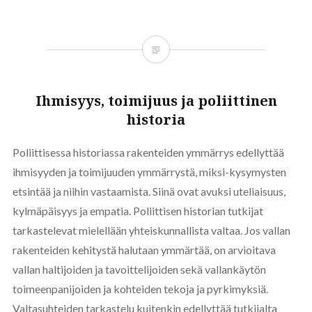
Ihmisyys, toimijuus ja poliittinen
historia
Poliittisessa historiassa rakenteiden ymmärrys edellyttää
ihmisyyden ja toimijuuden ymmärrystä, miksi-kysymysten
etsintää ja niihin vastaamista. Siinä ovat avuksi uteliaisuus,
kylmäpäisyys ja empatia. Poliittisen historian tutkijat
tarkastelevat mielellään yhteiskunnallista valtaa. Jos vallan
rakenteiden kehitystä halutaan ymmärtää, on arvioitava
vallan haltijoiden ja tavoittelijoiden sekä vallankäytön
toimeenpanijoiden ja kohteiden tekoja ja pyrkimyksiä.
Valtasuhteiden tarkastelu kuitenkin edellyttää tutkijalta