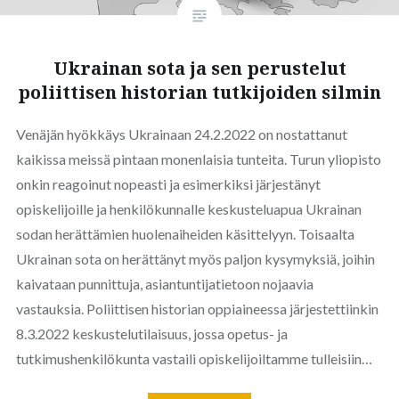
Ukrainan sota ja sen perustelut
poliittisen historian tutkijoiden silmin
Venäjän hyökkäys Ukrainaan 24.2.2022 on nostattanut
kaikissa meissä pintaan monenlaisia tunteita. Turun yliopisto
onkin reagoinut nopeasti ja esimerkiksi järjestänyt
opiskelijoille ja henkilökunnalle keskusteluapua Ukrainan
sodan herättämien huolenaiheiden käsittelyyn. Toisaalta
Ukrainan sota on herättänyt myös paljon kysymyksiä, joihin
kaivataan punnittuja, asiantuntijatietoon nojaavia
vastauksia. Poliittisen historian oppiaineessa järjestettiinkin
8.3.2022 keskustelutilaisuus, jossa opetus- ja
tutkimushenkilökunta vastaili opiskelijoiltamme tulleisiin…