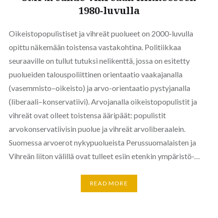
1980-luvulla
Oikeistopopulistiset ja vihreät puolueet on 2000-luvulla
opittu näkemään toistensa vastakohtina. Politiikkaa
seuraaville on tullut tutuksi nelikenttä, jossa on esitetty
puolueiden talouspoliittinen orientaatio vaakajanalla
(vasemmisto–oikeisto) ja arvo-orientaatio pystyjanalla
(liberaali–konservatiivi). Arvojanalla oikeistopopulistit ja
vihreät ovat olleet toistensa ääripäät: populistit
arvokonservatiivisin puolue ja vihreät arvoliberaalein.
Suomessa arvoerot nykypuolueista Perussuomalaisten ja
Vihreän liiton välillä ovat tulleet esiin etenkin ympäristö‑…
READ MORE