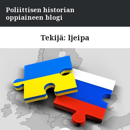
Skip
Poliittisen historian
to
oppiaineen blogi
content
Tekijä:
ljeipa