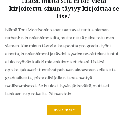
lukea, mutta sitä ei ole vielä
kirjoitettu, sinun täytyy kirjoittaa se
itse.”
Nämä Toni Morrisonin sanat saattavat tuntua hieman
turhankin kunnianhimoisilta, mutta niissä piilee totuuden
siemen. Kun minun täytyi alkaa pohtia pro gradu -työni
aihetta, kunnianhimoni ja täydellisyyden tavoitteluni tuntui
aluksi syövän kaikki mielenkiintoiset ideani. Lisäksi
opiskelijakaverit tuntuivat puhuvan ainoastaan sellaisista
graduaiheista, joista olisi jollain tapaa hyötyä
työllistymisessä. Se kuulosti hyvin järkevältä, mutta ei
lainkaan inspiroivalta. Päinvastoin…
READ MORE