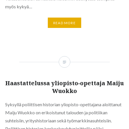
myös kykyä…
READ MORE
Haastattelussa yliopisto-opettaja Maiju
Wuokko
Syksyllä poliittisen historian yliopisto-opettajana aloittanut
Maiju Wuokko on erikoistunut talouden ja politiikan
suhteisiin, yrityshistoriaan sekä työmarkkinasuhteisiin.
Poliittisen historian korkeakouluharjoittelija pääsi