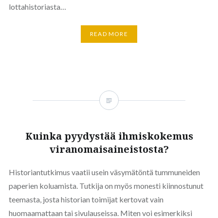
lottahistoriasta…
READ MORE
Kuinka pyydystää ihmiskokemus
viranomaisaineistosta?
Historiantutkimus vaatii usein väsymätöntä tummuneiden
paperien koluamista. Tutkija on myös monesti kiinnostunut
teemasta, josta historian toimijat kertovat vain
huomaamattaan tai sivulauseissa. Miten voi esimerkiksi