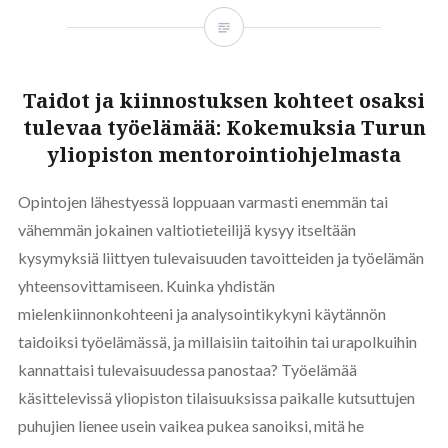
Taidot ja kiinnostuksen kohteet osaksi
tulevaa työelämää: Kokemuksia Turun
yliopiston mentorointiohjelmasta
Opintojen lähestyessä loppuaan varmasti enemmän tai
vähemmän jokainen valtiotieteilijä kysyy itseltään
kysymyksiä liittyen tulevaisuuden tavoitteiden ja työelämän
yhteensovittamiseen. Kuinka yhdistän
mielenkiinnonkohteeni ja analysointikykyni käytännön
taidoiksi työelämässä, ja millaisiin taitoihin tai urapolkuihin
kannattaisi tulevaisuudessa panostaa? Työelämää
käsittelevissä yliopiston tilaisuuksissa paikalle kutsuttujen
puhujien lienee usein vaikea pukea sanoiksi, mitä he