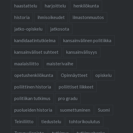
haastattelu
harjoittelu
henkilökunta
historia
ihmisoikeudet
ilmastonmuutos
jatko-opiskelu
jatkosota
kandidaatintutkielma
kansainvälinen politiikka
kansainväliset suhteet
kansainvälisyys
maalaisliitto
maisterivaihe
opetushenkilökunta
Opinnäytteet
opiskelu
poliittinen historia
poliittiset liikkeet
politiikan tutkimus
pro gradu
puolueiden historia
suomettuminen
Suomi
Teiniliitto
tiedustelu
tohtorikoulutus
Turun yliopisto
tutkimus
tutkimushanke