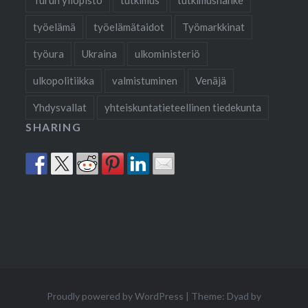
työelämä
työelämätaidot
Työmarkkinat
työura
Ukraina
ulkoministeriö
ulkopolitiikka
valmistuminen
Venäjä
Yhdysvallat
yhteiskuntatieteellinen tiedekunta
SHARING
Proudly powered by WordPress
|
Theme: Dyad by