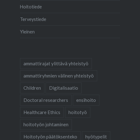
Hoitotiede
Terveystiede
Yleinen
ammattirajat ylittävä yhteistyö
ammattiryhmien välinen yhteistyö
Children
Digitalisaatio
Doctoral researchers
ensihoito
Healthcare Ethics
hoitotyö
hoitotyön johtaminen
Hoitotyön päätöksenteko
hyötypelit