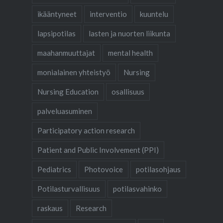
ikääntyneet
interventio
kuuntelu
lapsipotilas
lasten ja nuorten liikunta
maahanmuuttajat
mental health
monialainen yhteistyö
Nursing
Nursing Education
osallisuus
palveluasuminen
Participatory action research
Patient and Public Involvement (PPI)
Pediatrics
Photovoice
potilasohjaus
Potilasturvallisuus
potilasvahinko
raskaus
Research