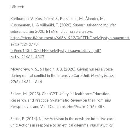
Lähteet:
Karikumpu, V., Koskiniemi, S., Pursiainen, M., Ålander, M.,
Kuosmanen, L., & Välimäki, T. (2020).
Suomen sairaanhoitopiirien
eettiset toimijat 2020
. ETENEn tilaama selvitystyö.
https://etene.fi/documents/66861912/0/ETENE_selvitystyo_saavutet
e70a-fc2f-d778-
ef9eed143eb0/ETENE_selvitystyo_saavutettava.pdf?
t=1612166114307
McAndrew, N. S., & Hardin, J. B. (2020). Giving nurses a voice
during ethical conflict in the Intensive Care Unit.
Nursing Ethics
,
27
(8), 1631–1644.
Sallam, M. (2023). ChatGPT Utility in Healthcare Education,
Research, and Practice: Systematic Review on the Promising
Perspectives and Valid Concerns.
Healthcare
,
11
(6), 887.
Settle, P. (2014). Nurse Activism in the newborn intensive care
unit: Actions in response to an ethical dilemma.
Nursing Ethics
,