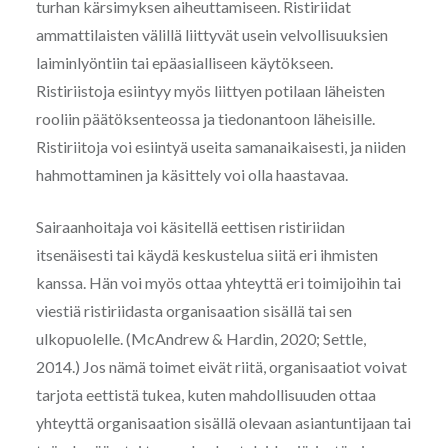
turhan kärsimyksen aiheuttamiseen. Ristiriidat
ammattilaisten välillä liittyvät usein velvollisuuksien
laiminlyöntiin tai epäasialliseen käytökseen.
Ristiriistoja esiintyy myös liittyen potilaan läheisten
rooliin päätöksenteossa ja tiedonantoon läheisille.
Ristiriitoja voi esiintyä useita samanaikaisesti, ja niiden
hahmottaminen ja käsittely voi olla haastavaa.
Sairaanhoitaja voi käsitellä eettisen ristiriidan
itsenäisesti tai käydä keskustelua siitä eri ihmisten
kanssa. Hän voi myös ottaa yhteyttä eri toimijoihin tai
viestiä ristiriidasta organisaation sisällä tai sen
ulkopuolelle. (McAndrew & Hardin, 2020; Settle,
2014.) Jos nämä toimet eivät riitä, organisaatiot voivat
tarjota eettistä tukea, kuten mahdollisuuden ottaa
yhteyttä organisaation sisällä olevaan asiantuntijaan tai