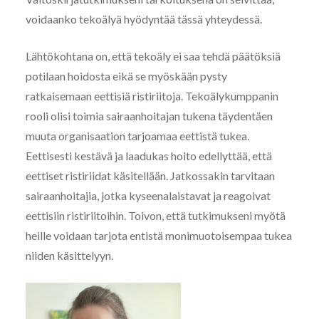
voidaanko tekoälyä hyödyntää tässä yhteydessä.
Lähtökohtana on, että tekoäly ei saa tehdä päätöksiä
potilaan hoidosta eikä se myöskään pysty
ratkaisemaan eettisiä ristiriitoja. Tekoälykumppanin
rooli olisi toimia sairaanhoitajan tukena täydentäen
muuta organisaation tarjoamaa eettistä tukea.
Eettisesti kestävä ja laadukas hoito edellyttää, että
eettiset ristiriidat käsitellään. Jatkossakin tarvitaan
sairaanhoitajia, jotka kyseenalaistavat ja reagoivat
eettisiin ristiriitoihin. Toivon, että tutkimukseni myötä
heille voidaan tarjota entistä monimuotoisempaa tukea
niiden käsittelyyn.