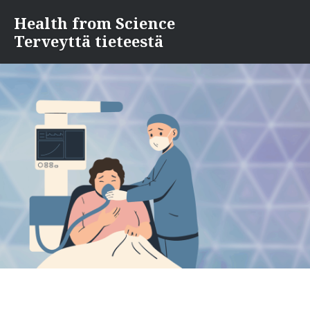
Skip
Health from Science
to
Terveyttä tieteestä
content