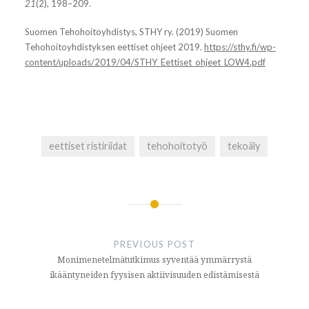
21
(2), 198–209.
Suomen Tehohoitoyhdistys, STHY ry. (2019) Suomen
Tehohoitoyhdistyksen eettiset ohjeet 2019.
https://sthy.fi/wp-
content/uploads/2019/04/STHY_Eettiset_ohjeet_LOW4.pdf
eettiset ristiriidat
tehohoitotyö
tekoäly
Artikkelien
selaus
PREVIOUS POST
Monimenetelmätutkimus syventää ymmärrystä
ikääntyneiden fyysisen aktiivisuuden edistämisestä