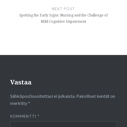
NEXT POST
Spotting the Early Signs: Nursing and the Challenge of
Mild Cognitive Impairment
Vastaa
Sähköpostiosoitettasi ei julkaista.
Pakolliset kentät on
merkitty
*
KOMMENTTI
*