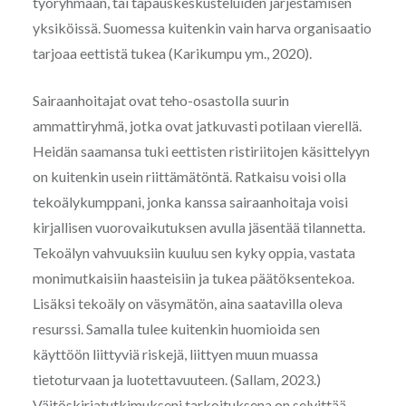
työryhmään, tai tapauskeskusteluiden järjestämisen
yksiköissä. Suomessa kuitenkin vain harva organisaatio
tarjoaa eettistä tukea (Karikumpu ym., 2020).
Sairaanhoitajat ovat teho-osastolla suurin
ammattiryhmä, jotka ovat jatkuvasti potilaan vierellä.
Heidän saamansa tuki eettisten ristiriitojen käsittelyyn
on kuitenkin usein riittämätöntä. Ratkaisu voisi olla
tekoälykumppani, jonka kanssa sairaanhoitaja voisi
kirjallisen vuorovaikutuksen avulla jäsentää tilannetta.
Tekoälyn vahvuuksiin kuuluu sen kyky oppia, vastata
monimutkaisiin haasteisiin ja tukea päätöksentekoa.
Lisäksi tekoäly on väsymätön, aina saatavilla oleva
resurssi. Samalla tulee kuitenkin huomioida sen
käyttöön liittyviä riskejä, liittyen muun muassa
tietoturvaan ja luotettavuuteen. (Sallam, 2023.)
Väitöskirjatutkimukseni tarkoituksena on selvittää,