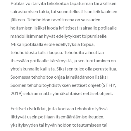
Potilas voi tarvita tehohoitoa tapaturman tai äkillisen
sairastumisen takia, tai suunnitellusti ison leikkauksen
jälkeen. Tehohoidon tavoitteena on sairauden
hoitamisen lisäksi luoda kriittisesti sairaalle potilaalle
mahdollisimman hyvät edellytykset toipumiselle.
Mikäli potilaalla ei ole edellytyksiä toipua,
tehohoidosta tulisi luopua. Tehohoito aiheuttaa
itsessään potilaalle kärsimystä, ja sen tuottaminen on
yhteiskunnalle kallista. Siksi sen tulee olla perusteltua.
Suomessa tehohoitoa ohjaa lainsäädännön lisäksi
Suomen tehohoitoyhdistyksen eettiset ohjeet (STHY,
2019) sekä ammattiryhmäkohtaiset eettiset ohjeet.
Eettiset ristiriidat, joita koetaan tehohoitotyössä
liittyvät usein potilaan itsemääräämisoikeuden,
yksityisyyden tai hyvän hoidon toteutumiseen tai