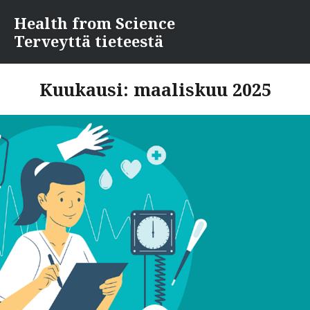
Skip
Health from Science
to
Terveyttä tieteestä
content
Kuukausi:
maaliskuu 2025