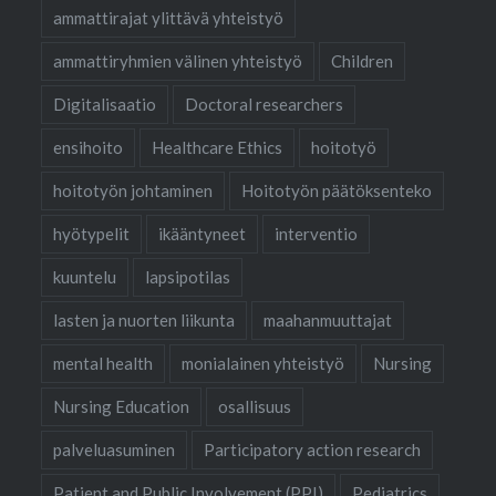
ammattirajat ylittävä yhteistyö
ammattiryhmien välinen yhteistyö
Children
Digitalisaatio
Doctoral researchers
ensihoito
Healthcare Ethics
hoitotyö
hoitotyön johtaminen
Hoitotyön päätöksenteko
hyötypelit
ikääntyneet
interventio
kuuntelu
lapsipotilas
lasten ja nuorten liikunta
maahanmuuttajat
mental health
monialainen yhteistyö
Nursing
Nursing Education
osallisuus
palveluasuminen
Participatory action research
Patient and Public Involvement (PPI)
Pediatrics