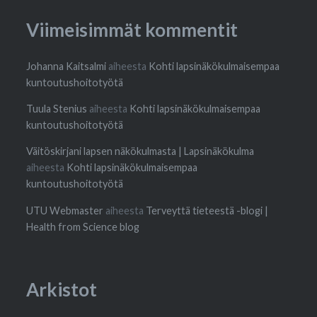
Viimeisimmät kommentit
Johanna Kaitsalmi
aiheesta
Kohti lapsinäkökulmaisempaa
kuntoutushoitotyötä
Tuula Stenius
aiheesta
Kohti lapsinäkökulmaisempaa
kuntoutushoitotyötä
Väitöskirjani lapsen näkökulmasta | Lapsinäkökulma
aiheesta
Kohti lapsinäkökulmaisempaa
kuntoutushoitotyötä
UTU Webmaster
aiheesta
Terveyttä tieteestä -blogi |
Health from Science blog
Arkistot