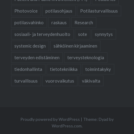
Photovoice
potilasohjaus
Potilasturvallisuus
potilasvahinko
raskaus
Research
sosiaali- ja terveydenhuolto
sote
synnytys
systemic design
sähköinen kirjaaminen
terveyden edistäminen
terveysteknologia
tiedonhallinta
tietotekniikka
toimintakyky
turvallisuus
vuorovaikutus
väkivalta
Proudly powered by WordPress
|
Theme: Dyad by
WordPress.com
.