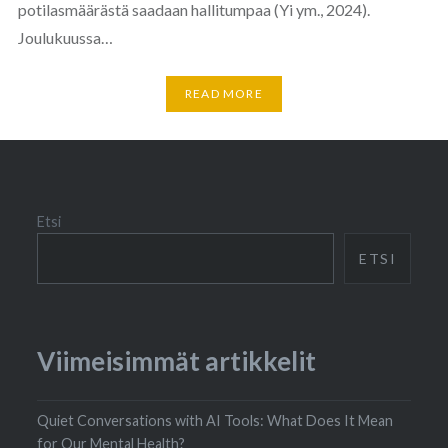
potilasmäärästä saadaan hallitumpaa (Yi ym., 2024).
Joulukuussa…
READ MORE
Etsi
ETSI
Viimeisimmät artikkelit
Quiet Conversations with AI Tools: What Does It Mean
for Our Mental Health?