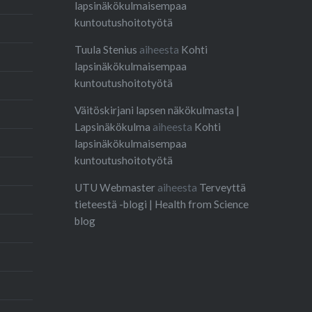
lapsinäkökulmaisempaa
kuntoutushoitotyötä
Tuula Stenius
aiheesta
Kohti
lapsinäkökulmaisempaa
kuntoutushoitotyötä
Väitöskirjani lapsen näkökulmasta |
Lapsinäkökulma
aiheesta
Kohti
lapsinäkökulmaisempaa
kuntoutushoitotyötä
UTU Webmaster
aiheesta
Terveyttä
tieteestä -blogi | Health from Science
blog