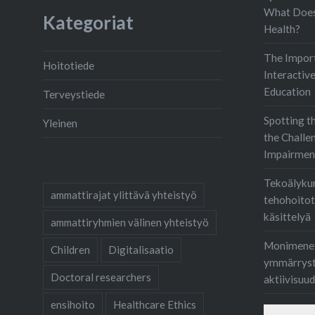
palveluj
What Does
Kategoriat
läheisiin
Health?
potentiaa
The Import
Hoitotiede
odotuks
Interactiv
varmist
Education
Terveystiede
asettaa
Spotting t
Yleinen
the Challe
Impairmen
Tekoälyku
ammattirajat ylittävä yhteistyö
tehohoitoty
käsittelyä
ammattiryhmien välinen yhteistyö
Monimenet
Children
Digitalisaatio
ymmärrystä
Doctoral researchers
aktiivisuu
ensihoito
Healthcare Ethics