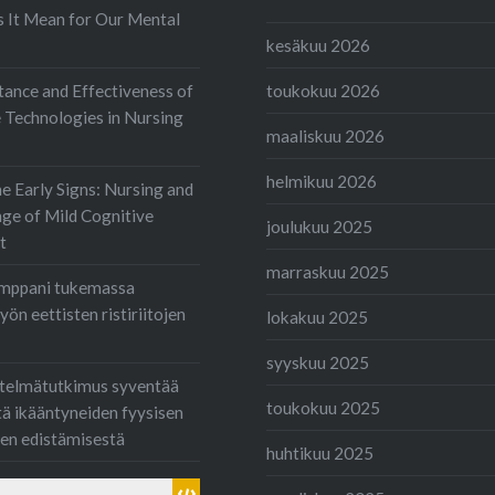
en käyttäjään ja hänen
 It Mean for Our Mental
sä, joten hoitajissa on
kesäkuu 2026
lia tiedollisten
toukokuu 2026
ance and Effectiveness of
ien vastaamisen
e Technologies in Nursing
maaliskuu 2026
amisessa. Tämä
…
helmikuu 2026
he Early Signs: Nursing and
nge of Mild Cognitive
joulukuu 2025
t
marraskuu 2025
mppani tukemassa
ön eettisten ristiriitojen
lokakuu 2025
syyskuu 2025
elmätutkimus syventää
toukokuu 2025
 ikääntyneiden fyysisen
den edistämisestä
huhtikuu 2025