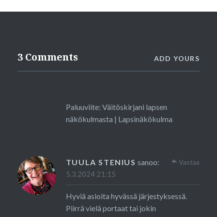
3 Comments
ADD YOURS
Paluuviite:
Väitöskirjani lapsen
näkökulmasta | Lapsinäkökulma
TUULA STENIUS
sanoo:
Vastaa
5.3.2024 21:15
Hyviä asioita hyvässä järjestyksessä.
Piirrä vielä portaat tai jokin