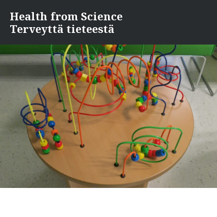
Skip
Health from Science
to
Terveyttä tieteestä
content