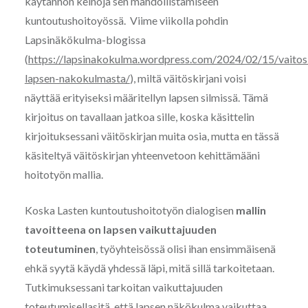
käytännön keinoja sen mahdollistamiseen
kuntoutushoitoyössä. Viime viikolla pohdin
Lapsinäkökulma-blogissa
(
https://lapsinakokulma.wordpress.com/2024/02/15/vaitosk
lapsen-nakokulmasta/
), miltä väitöskirjani voisi
näyttää erityiseksi määritellyn lapsen silmissä. Tämä
kirjoitus on tavallaan jatkoa sille, koska käsittelin
kirjoituksessani väitöskirjan muita osia, mutta en tässä
käsiteltyä väitöskirjan yhteenvetoon kehittämääni
hoitotyön mallia.
Koska Lasten kuntoutushoitotyön dialogisen
mallin
tavoitteena on lapsen vaikuttajuuden
toteutuminen
, työyhteisössä olisi ihan ensimmäisenä
ehkä syytä käydä yhdessä läpi, mitä sillä tarkoitetaan.
Tutkimuksessani tarkoitan vaikuttajuuden
toteutumisellasitä, että lapsen näkökulma vaikuttaa