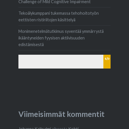
Challenge of Mild Cognitive Impairment
Tekoälykumppani tukemassa tehohoitotyön
eettisten ristiriitojen käsittelyä
Monimenetelmätutkimus syventää ymmärrystä
ikääntyneiden fyysisen aktiivisuuden
edistämisestä
Viimeisimmät kommentit
Johanna Kaitsalmi
aiheesta
Kohti