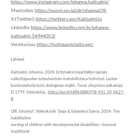
https://www.instagram.com/johanna.kaitsalmi/
Mastodon:
https://suomi.social/@JohannaOlli
X (Twitter):
https://twitter.com/KaitsalmiJo
LinkedIn:
https://www.linkedin.com/in/johanna-
kaitsalmi-54944053/
Verkkosivu:
https://kohtaamistaito.net/
Lähteet
Kaitsalmi Johanna. 2024. Erityiseksi määritellyn lapsen
vaikuttajuuden toteutumisen mahdollistava hoitotyö. Lasten
kuntoutuhoitotyön dialoginen mallin. Turun yliopiston julkaisuja
D 1779. Väitöskirja.
https://urn.fi/URN:ISBN:978-951-29-9627-
8
Olli Johanna*, Vehkakoski Tanja & Salanterä Sanna. 2014. The
habilitation
nursing of children with developmental disabilities—beyond
traditional