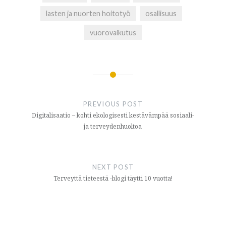
lasten ja nuorten hoitotyö
osallisuus
vuorovaikutus
Artikkelien
selaus
PREVIOUS POST
Digitalisaatio – kohti ekologisesti kestävämpää sosiaali-
ja terveydenhuoltoa
NEXT POST
Terveyttä tieteestä -blogi täytti 10 vuotta!