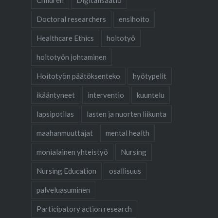
Children
Digitalisaatio
Doctoral researchers
ensihoito
Healthcare Ethics
hoitotyö
hoitotyön johtaminen
Hoitotyön päätöksenteko
hyötypelit
ikääntyneet
interventio
kuuntelu
lapsipotilas
lasten ja nuorten liikunta
maahanmuuttajat
mental health
monialainen yhteistyö
Nursing
Nursing Education
osallisuus
palveluasuminen
Participatory action research