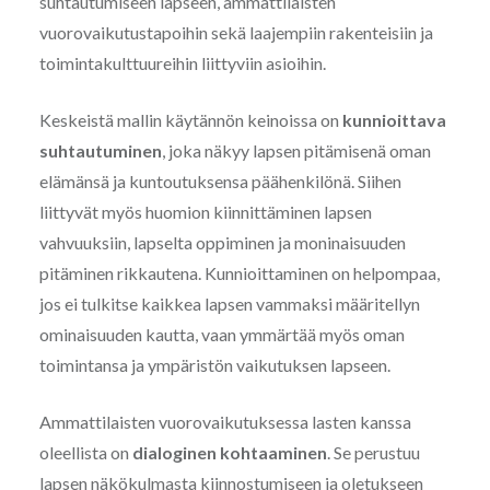
suhtautumiseen lapseen, ammattilaisten
vuorovaikutustapoihin sekä laajempiin rakenteisiin ja
toimintakulttuureihin liittyviin asioihin.
Keskeistä mallin käytännön keinoissa on
kunnioittava
suhtautuminen
, joka näkyy lapsen pitämisenä oman
elämänsä ja kuntoutuksensa päähenkilönä. Siihen
liittyvät myös huomion kiinnittäminen lapsen
vahvuuksiin, lapselta oppiminen ja moninaisuuden
pitäminen rikkautena. Kunnioittaminen on helpompaa,
jos ei tulkitse kaikkea lapsen vammaksi määritellyn
ominaisuuden kautta, vaan ymmärtää myös oman
toimintansa ja ympäristön vaikutuksen lapseen.
Ammattilaisten vuorovaikutuksessa lasten kanssa
oleellista on
dialoginen kohtaaminen
. Se perustuu
lapsen näkökulmasta kiinnostumiseen ja oletukseen