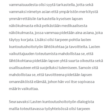
vammaisuudesta olisi syytä tarkastella, jotta sekä
vammaksi nimetyn asian että ympäristön merkitystä
ymmärrettäisiin tarkastella kyseisen lapsen
näkökulmasta eikä pelkästään medikaalisesta
näkökulmasta, jossa vammaa pidetään aina asiana, joka
täytyy korjata. Lisäksi olisi tarpeen pohtia lasten
kuntoutushoitotyön lähtökohtaa ja tavoitteita. Lasten
vaikuttajuuden toteutumista mahdollistaa se, että
lähtökohtana pidetään lapsen yhtä suurta oikeutta sekä
osallisuuteen että suojelluksi tulemiseen. Samoin sitä
mahdollistaa se, että tavoitteena pidetään lapsen
omannäköistä elämää, johon hän voi itse sopivassa
määrin vaikuttaa.
Seuraavaksi Lasten kuntoutushoitotyön dialogista
mallia toteuttavassa työyhteisössä olisi tarpeen