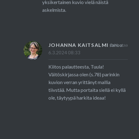
yksikertainen kuvio vielä näistä
askelmista.
JOHANNA KAITSALMI
sanoo:
Vastaa
6.3.2024 08:33
Kiitos palautteesta, Tuula!
Väitöskirjassa olen (s.78) parinkin
kuvion verran yrittänyt mallia
tiivstää. Mutta portaita siellä ei kyllä
ole, täytyypä harkita ideaa!