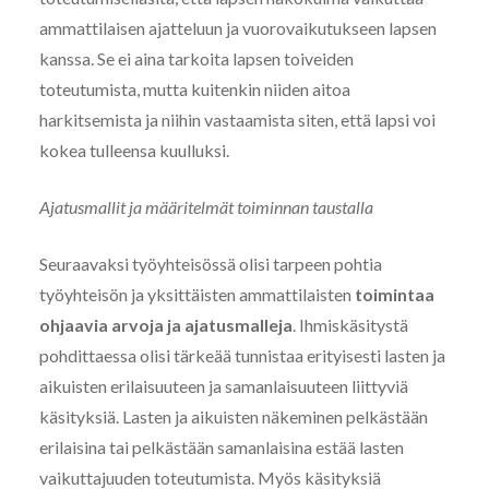
ammattilaisen ajatteluun ja vuorovaikutukseen lapsen
kanssa. Se ei aina tarkoita lapsen toiveiden
toteutumista, mutta kuitenkin niiden aitoa
harkitsemista ja niihin vastaamista siten, että lapsi voi
kokea tulleensa kuulluksi.
Ajatusmallit ja määritelmät toiminnan taustalla
Seuraavaksi työyhteisössä olisi tarpeen pohtia
työyhteisön ja yksittäisten ammattilaisten
toimintaa
ohjaavia arvoja ja ajatusmalleja
. Ihmiskäsitystä
pohdittaessa olisi tärkeää tunnistaa erityisesti lasten ja
aikuisten erilaisuuteen ja samanlaisuuteen liittyviä
käsityksiä. Lasten ja aikuisten näkeminen pelkästään
erilaisina tai pelkästään samanlaisina estää lasten
vaikuttajuuden toteutumista. Myös käsityksiä