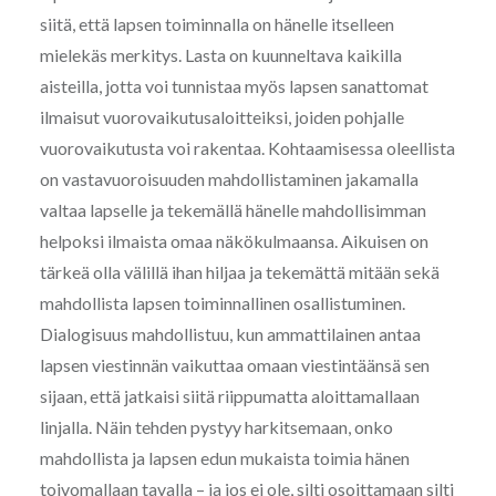
siitä, että lapsen toiminnalla on hänelle itselleen
mielekäs merkitys. Lasta on kuunneltava kaikilla
aisteilla, jotta voi tunnistaa myös lapsen sanattomat
ilmaisut vuorovaikutusaloitteiksi, joiden pohjalle
vuorovaikutusta voi rakentaa. Kohtaamisessa oleellista
on vastavuoroisuuden mahdollistaminen jakamalla
valtaa lapselle ja tekemällä hänelle mahdollisimman
helpoksi ilmaista omaa näkökulmaansa. Aikuisen on
tärkeä olla välillä ihan hiljaa ja tekemättä mitään sekä
mahdollista lapsen toiminnallinen osallistuminen.
Dialogisuus mahdollistuu, kun ammattilainen antaa
lapsen viestinnän vaikuttaa omaan viestintäänsä sen
sijaan, että jatkaisi siitä riippumatta aloittamallaan
linjalla. Näin tehden pystyy harkitsemaan, onko
mahdollista ja lapsen edun mukaista toimia hänen
toivomallaan tavalla – ja jos ei ole, silti osoittamaan silti