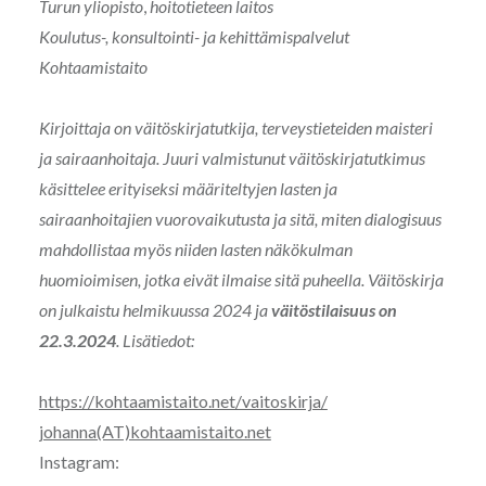
Turun yliopisto
,
hoitotieteen laitos
Koulutus-, konsultointi- ja kehittämispalvelut
Kohtaamistaito
Kirjoittaja on väitöskirjatutkija, terveystieteiden maisteri
ja sairaanhoitaja. Juuri valmistunut väitöskirjatutkimus
käsittelee erityiseksi määriteltyjen lasten ja
sairaanhoitajien vuorovaikutusta ja sitä, miten dialogisuus
mahdollistaa myös niiden lasten näkökulman
huomioimisen, jotka eivät ilmaise sitä puheella. Väitöskirja
on julkaistu helmikuussa 2024 ja
väitöstilaisuus on
22.3.2024
. Lisätiedot:
https://kohtaamistaito.net/vaitoskirja/
johanna(AT)kohtaamistaito.net
Instagram: