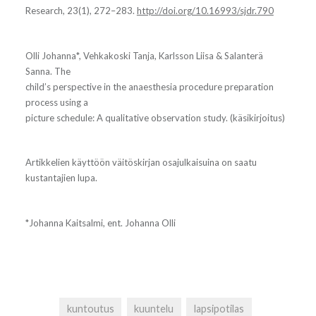
Research, 23(1), 272–283.
http://doi.org/10.16993/sjdr.790
Olli Johanna*, Vehkakoski Tanja, Karlsson Liisa & Salanterä
Sanna. The
child’s perspective in the anaesthesia procedure preparation
process using a
picture schedule: A qualitative observation study. (käsikirjoitus)
Artikkelien käyttöön väitöskirjan osajulkaisuina on saatu
kustantajien lupa.
*Johanna Kaitsalmi, ent. Johanna Olli
kuntoutus
kuuntelu
lapsipotilas