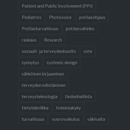
Patient and Public Involvement (PPI)
Pediatrics
Photovoice
potilasohjaus
Potilasturvallisuus
potilasvahinko
raskaus
Research
sosiaali- ja terveydenhuolto
sote
synnytys
systemic design
sähköinen kirjaaminen
terveyden edistäminen
terveysteknologia
tiedonhallinta
tietotekniikka
toimintakyky
turvallisuus
vuorovaikutus
väkivalta