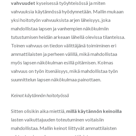
vahvuudet
kyseisessä työyhteisössä ja miten
vahvuuksia käytännössä hyödynnetään. Mallin mukaan
yksi hoitotyön vahvuuksista arjen läheisyys, joka
mahdollistaa lapsen ja vanhempien näkökulmiin
tutustumisen heidän arkeaan lähellä olevissa tilanteissa.
Toinen vahvuus on tiedon välittäjänä toimiminen eri
ammattilaisten ja perheen välillä, mikä mahdollistaa
myös lapsen näkökulman esillä pitämisen. Kolmas
vahvuus on työn itsenäisyys, mikä mahdollistaa työn
suunnittelun lapsen näkökulmaa painottaen.
Keinot käytännön hoitotyössä
Sitten olisikin aika miettiä,
millä käytännön keinoilla
lasten vaikuttajuuden toteutuminen voitaisiin
mahdollistaa. Mallin keinot liittyvät ammattilaisten