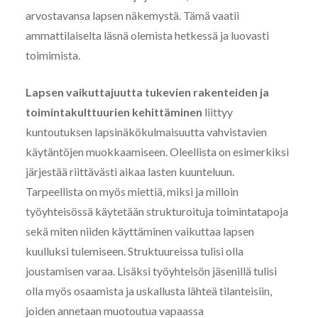
arvostavansa lapsen näkemystä. Tämä vaatii
ammattilaiselta läsnä olemista hetkessä ja luovasti
toimimista.
Lapsen vaikuttajuutta tukevien rakenteiden ja
toimintakulttuurien kehittäminen
liittyy
kuntoutuksen lapsinäkökulmaisuutta vahvistavien
käytäntöjen muokkaamiseen. Oleellista on esimerkiksi
järjestää riittävästi aikaa lasten kuunteluun.
Tarpeellista on myös miettiä, miksi ja milloin
työyhteisössä käytetään strukturoituja toimintatapoja
sekä miten niiden käyttäminen vaikuttaa lapsen
kuulluksi tulemiseen. Struktuureissa tulisi olla
joustamisen varaa. Lisäksi työyhteisön jäsenillä tulisi
olla myös osaamista ja uskallusta lähteä tilanteisiin,
joiden annetaan muotoutua vapaassa