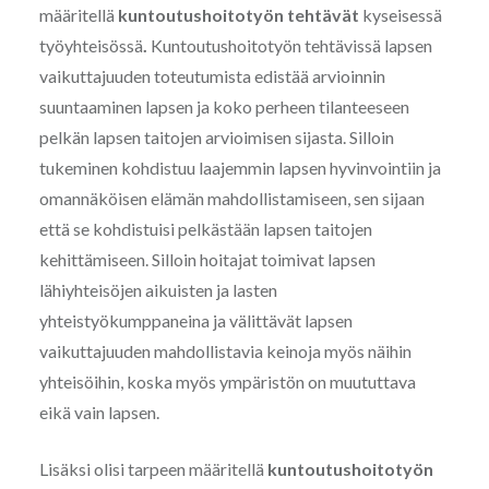
määritellä
kuntoutushoitotyön tehtävät
kyseisessä
työyhteisössä
.
Kuntoutushoitotyön tehtävissä lapsen
vaikuttajuuden toteutumista edistää arvioinnin
suuntaaminen lapsen ja koko perheen tilanteeseen
pelkän lapsen taitojen arvioimisen sijasta. Silloin
tukeminen kohdistuu laajemmin lapsen hyvinvointiin ja
omannäköisen elämän mahdollistamiseen, sen sijaan
että se kohdistuisi pelkästään lapsen taitojen
kehittämiseen. Silloin hoitajat toimivat lapsen
lähiyhteisöjen aikuisten ja lasten
yhteistyökumppaneina ja välittävät lapsen
vaikuttajuuden mahdollistavia keinoja myös näihin
yhteisöihin, koska myös ympäristön on muututtava
eikä vain lapsen.
Lisäksi olisi tarpeen määritellä
kuntoutushoitotyön