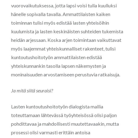
vuorovaikutuksessa, jotta lapsi voisi tulla kuulluksi
hänelle sopivalla tavalla. Ammattilaisten kaiken
toiminnan tulisi myös edistää lasten yhteisöihin
kuulumista ja lasten keskinäisten suhteiden tukemista
heidän arjessaan. Koska arjen toimintaan vaikuttavat
myös laajemmat yhteiskunnalliset rakenteet, tulisi
kuntoutushoitotyön ammattilaisten edistää
yhteiskunnankin tasolla lapsen näkemysten ja
moninaisuuden arvostamiseen perustuvia ratkaisuja.
Ja mitä siitä seuraisi?
Lasten kuntoutushoitotyön dialogista mallia
toteuttamaan lähtevässä työyhteisössä olisi paljon
pohdittavaa ja mahdollisesti muutettavaakin, mutta
prosessi olisi varmasti erittäin antoisa