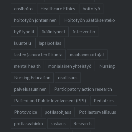
ensihoito
Healthcare Ethics
hoitotyö
hoitotyön johtaminen
Hoitotyön päätöksenteko
hyötypelit
ikääntyneet
interventio
kuuntelu
lapsipotilas
lasten ja nuorten liikunta
maahanmuuttajat
mental health
monialainen yhteistyö
Nursing
Nursing Education
osallisuus
palveluasuminen
Participatory action research
Patient and Public Involvement (PPI)
Pediatrics
Photovoice
potilasohjaus
Potilasturvallisuus
potilasvahinko
raskaus
Research