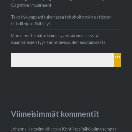
Cognitive Impairment
Tekoälykumppani tukemassa tehohoitotyön eettisten
ristiriitojen käsittelyä
Monimenetelmätutkimus syventää ymmärrystä
ikääntyneiden fyysisen aktiivisuuden edistämisestä
Viimeisimmät kommentit
Johanna Kaitsalmi
aiheesta
Kohti lapsinäkökulmaisempaa