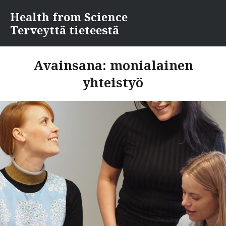
Skip
Health from Science
to
Terveyttä tieteestä
content
Avainsana:
monialainen
yhteistyö