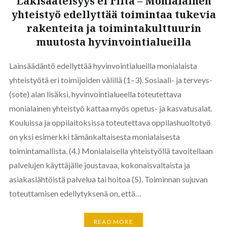
Lakisääteisyys ei riitä – Monialainen
yhteistyö edellyttää toimintaa tukevia
rakenteita ja toimintakulttuurin
muutosta hyvinvointialueilla
Lainsäädäntö edellyttää hyvinvointialueilla monialaista
yhteistyötä eri toimijoiden välillä (1–3). Sosiaali- ja terveys-
(sote) alan lisäksi, hyvinvointialueella toteutettava
monialainen yhteistyö kattaa myös opetus- ja kasvatusalat.
Kouluissa ja oppilaitoksissa toteutettava oppilashuoltotyö
on yksi esimerkki tämänkaltaisesta monialaisesta
toimintamallista. (4.) Monialaisella yhteistyöllä tavoitellaan
palvelujen käyttäjälle joustavaa, kokonaisvaltaista ja
asiakaslähtöistä palvelua tai hoitoa (5). Toiminnan sujuvan
toteuttamisen edellytyksenä on, että…
READ MORE