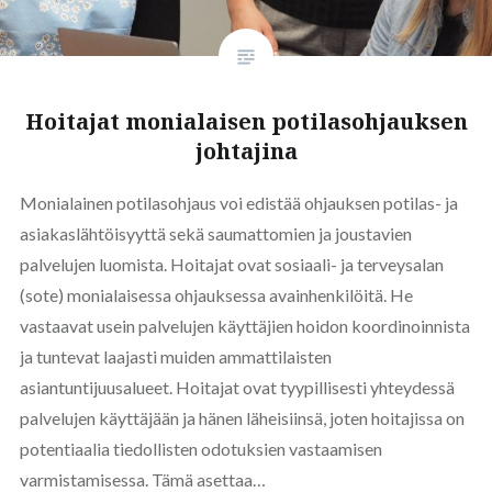
Hoitajat monialaisen potilasohjauksen
johtajina
Monialainen potilasohjaus voi edistää ohjauksen potilas- ja
asiakaslähtöisyyttä sekä saumattomien ja joustavien
palvelujen luomista. Hoitajat ovat sosiaali- ja terveysalan
(sote) monialaisessa ohjauksessa avainhenkilöitä. He
vastaavat usein palvelujen käyttäjien hoidon koordinoinnista
ja tuntevat laajasti muiden ammattilaisten
asiantuntijuusalueet. Hoitajat ovat tyypillisesti yhteydessä
palvelujen käyttäjään ja hänen läheisiinsä, joten hoitajissa on
potentiaalia tiedollisten odotuksien vastaamisen
varmistamisessa. Tämä asettaa…