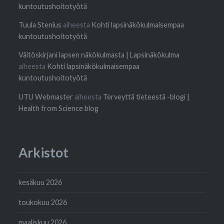
kuntoutushoitotyötä
Tuula Stenius
aiheesta
Kohti lapsinäkökulmaisempaa
kuntoutushoitotyötä
Väitöskirjani lapsen näkökulmasta | Lapsinäkökulma
aiheesta
Kohti lapsinäkökulmaisempaa
kuntoutushoitotyötä
UTU Webmaster
aiheesta
Terveyttä tieteestä -blogi |
Health from Science blog
Arkistot
kesäkuu 2026
toukokuu 2026
maaliskuu 2026