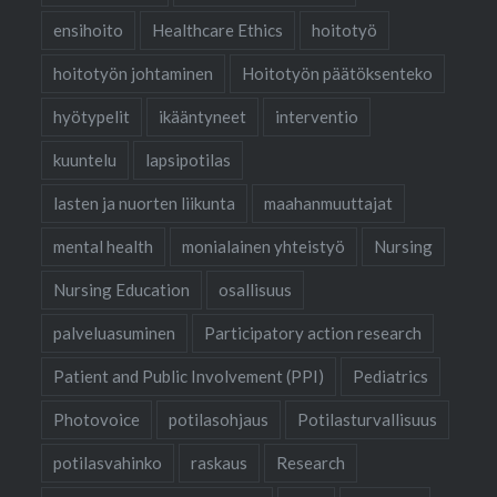
ensihoito
Healthcare Ethics
hoitotyö
hoitotyön johtaminen
Hoitotyön päätöksenteko
hyötypelit
ikääntyneet
interventio
kuuntelu
lapsipotilas
lasten ja nuorten liikunta
maahanmuuttajat
mental health
monialainen yhteistyö
Nursing
Nursing Education
osallisuus
palveluasuminen
Participatory action research
Patient and Public Involvement (PPI)
Pediatrics
Photovoice
potilasohjaus
Potilasturvallisuus
potilasvahinko
raskaus
Research