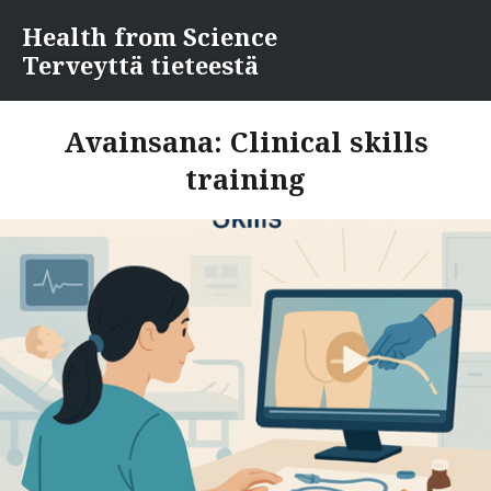
Skip
Health from Science
to
Terveyttä tieteestä
content
Avainsana:
Clinical skills
training