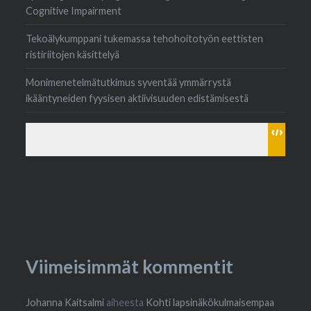
Cognitive Impairment
Tekoälykumppani tukemassa tehohoitotyön eettisten
ristiriitojen käsittelyä
Monimenetelmätutkimus syventää ymmärrystä
ikääntyneiden fyysisen aktiivisuuden edistämisestä
Viimeisimmät kommentit
Johanna Kaitsalmi
aiheesta
Kohti lapsinäkökulmaisempaa