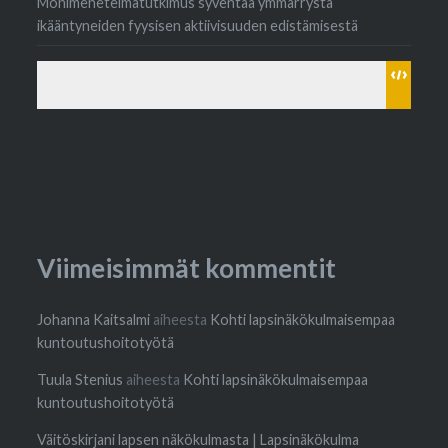
Monimenetelmätutkimus syventää ymmärrystä
ikääntyneiden fyysisen aktiivisuuden edistämisestä
Viimeisimmät kommentit
Johanna Kaitsalmi
aiheesta
Kohti lapsinäkökulmaisempaa
kuntoutushoitotyötä
Tuula Stenius
aiheesta
Kohti lapsinäkökulmaisempaa
kuntoutushoitotyötä
Väitöskirjani lapsen näkökulmasta | Lapsinäkökulma