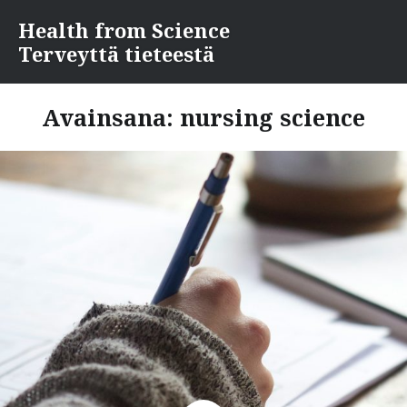
Skip
Health from Science
to
Terveyttä tieteestä
content
Avainsana:
nursing science