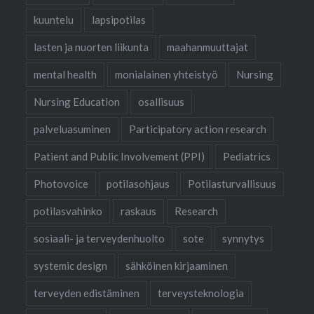
kuuntelu
lapsipotilas
lasten ja nuorten liikunta
maahanmuuttajat
mental health
monialainen yhteistyö
Nursing
Nursing Education
osallisuus
palveluasuminen
Participatory action research
Patient and Public Involvement (PPI)
Pediatrics
Photovoice
potilasohjaus
Potilasturvallisuus
potilasvahinko
raskaus
Research
sosiaali- ja terveydenhuolto
sote
synnytys
systemic design
sähköinen kirjaaminen
terveyden edistäminen
terveysteknologia