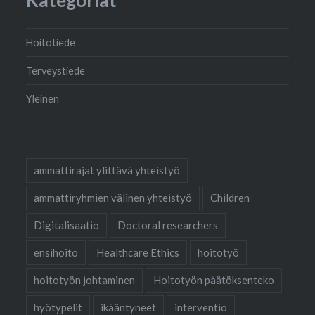
Kategoriat
Hoitotiede
Terveystiede
Yleinen
ammattirajat ylittävä yhteistyö
ammattiryhmien välinen yhteistyö
Children
Digitalisaatio
Doctoral researchers
ensihoito
Healthcare Ethics
hoitotyö
hoitotyön johtaminen
Hoitotyön päätöksenteko
hyötypelit
ikääntyneet
interventio