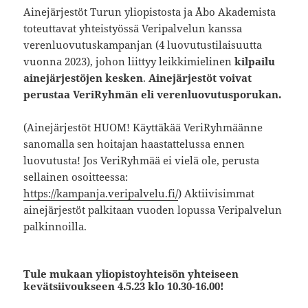
Ainejärjestöt Turun yliopistosta ja Åbo Akademista
toteuttavat yhteistyössä Veripalvelun kanssa
verenluovutuskampanjan (4 luovutustilaisuutta
vuonna 2023), johon liittyy leikkimielinen
kilpailu
ainejärjestöjen kesken
.
Ainejärjestöt voivat
perustaa VeriRyhmän eli verenluovutusporukan.
(Ainejärjestöt HUOM! Käyttäkää VeriRyhmäänne
sanomalla sen hoitajan haastattelussa ennen
luovutusta! Jos VeriRyhmää ei vielä ole, perusta
sellainen osoitteessa:
https://kampanja.veripalvelu.fi/
) Aktiivisimmat
ainejärjestöt palkitaan vuoden lopussa Veripalvelun
palkinnoilla.
Tule mukaan yliopistoyhteisön yhteiseen
kevätsiivoukseen 4.5.23 klo 10.30-16.00!