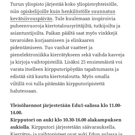
Turun yliopisto järjestää koko yliopistoyhteisölle,
niin
opiskelijoille kuin henkilöstölle suunnatun
kevätsiivouspäivän
. Tule kuulemaan inspiroivia
puheenvuoroja kiertotalousyrittäjiltä, tutkijoilta ja
asiantuntijoilta. Paikan päältä saat myös vinkkejä
tavaroiden korjaamiseen ja elinkaaren
pidentämiseen. Tuo vanhat vaatteet ja
pienelektroniikka kierrätykseen sekä vaihda kasveja
ja kirjoja vaihtopisteillä. Lisäksi 25 ensimmäistä voi
varata itselleen kirpputoripöydän tapahtumasta ja
edistää sitä kautta kiertotaloutta. Myös omalla
viltillä voi tulla pitämään kirpputoripistettä
halutessaan.
Yleisöluennot järjestetään Edu1-salissa klo 11.00-
14.00.
Kirpputori on auki klo 10.30-16.00 alakampuksen
aukiolla
. Kirpputori järjestetään säävarauksella.
Kierrätys- ja vaihtopisteet ovat auki Edun aulassa ja