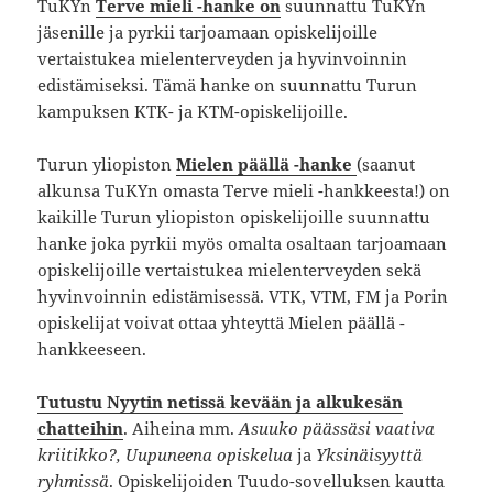
TuKYn
Terve mieli -hanke on
suunnattu TuKYn
jäsenille ja pyrkii tarjoamaan opiskelijoille
vertaistukea mielenterveyden ja hyvinvoinnin
edistämiseksi. Tämä hanke on suunnattu Turun
kampuksen KTK- ja KTM-opiskelijoille.
Turun yliopiston
Mielen päällä -hanke
(saanut
alkunsa TuKYn omasta Terve mieli -hankkeesta!) on
kaikille Turun yliopiston opiskelijoille suunnattu
hanke joka pyrkii myös omalta osaltaan tarjoamaan
opiskelijoille vertaistukea mielenterveyden sekä
hyvinvoinnin edistämisessä. VTK, VTM, FM ja Porin
opiskelijat voivat ottaa yhteyttä Mielen päällä -
hankkeeseen.
Tutustu Nyytin netissä kevään ja alkukesän
chatteihin
. Aiheina mm.
Asuuko päässäsi vaativa
kriitikko?, Uupuneena opiskelua
ja
Yksinäisyyttä
ryhmissä
. Opiskelijoiden Tuudo-sovelluksen kautta