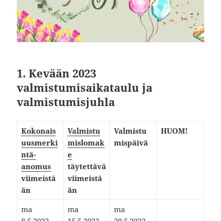
1. Kevään 2023
valmistumisaikataulu ja
valmistumisjuhla
Kokonais
Valmistu
Valmistu
HUOM!
uusmerki
mislomak
mispäivä
ntä-
e
anomus
täytettävä
viimeistä
viimeistä
än
än
​ma
​ma
ma