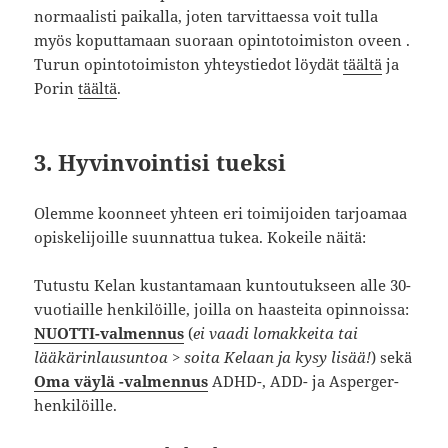
normaalisti paikalla, joten tarvittaessa voit tulla
myös koputtamaan suoraan opintotoimiston oveen .
Turun opintotoimiston yhteystiedot löydät
täältä
ja
Porin
täältä
.
3. Hyvinvointisi tueksi
Olemme koonneet yhteen eri toimijoiden tarjoamaa
opiskelijoille suunnattua tukea. Kokeile näitä:
Tutustu Kelan kustantamaan kuntoutukseen alle 30-
vuotiaille henkilöille, joilla on haasteita opinnoissa:
NUOTTI-valmennus
(
ei vaadi lomakkeita tai
lääkärinlausuntoa > soita Kelaan ja kysy lisää!
) sekä
Oma väylä -valmennus
ADHD-, ADD- ja Asperger-
henkilöille.