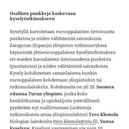
Osallistu punkkeja koskevaan
kyselytutkimukseen
Kyselyllä kartoitetaan eurooppalaisten tietoisuutta
punkeista ja niiden välittämistä sairauksista.
Zaragozan (Espanja) yliopiston tutkimusryhmä
käynnistää yleiseurooppalaisen kyselytutkimuksen
eri maiden kansalaisten tietoisuudesta punkeista
(puutiaisista) ja niiden välittämistä sairauksista.
Kysely kohdistetaan samanlaisena kunkin
eurooppalaisen kohdemaan yliopistoihin tai
tutkimuslaitoksiin. Kohdemaita on yli 20.
Suomea
edustaa Turun yliopisto
, jonka koko
henkilökuntaa ja opiskelijoita ystävällisesti
pyydetään nyt osallistumaan.​Lisätietoja
tutkimuksesta antaa yliopistonlehtori
Tero Klemola
biologian laitokselta (
tero.klemola@utu.fi
).
Vastaa
kyselyyn​
: Kyselyyn vastaaminen vie noin 10