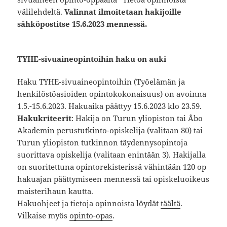
välilehdeltä.
Valinnat ilmoitetaan hakijoille
sähköpostitse 15.6.2023 mennessä.
TYHE-sivuaineopintoihin haku on auki
Haku TYHE-sivuaineopintoihin (Työelämän ja
henkilöstöasioiden opintokokonaisuus) on avoinna
1.5.-15.6.2023. Hakuaika päättyy 15.6.2023 klo 23.59.
Hakukriteerit
: Hakija on Turun yliopiston tai Åbo
Akademin perustutkinto-opiskelija (valitaan 80) tai
Turun yliopiston tutkinnon täydennysopintoja
suorittava opiskelija (valitaan enintään 3). Hakijalla
on suoritettuna opintorekisterissä vähintään 120 op
hakuajan päättymiseen mennessä tai opiskeluoikeus
maisterihaun kautta.
Hakuohjeet ja tietoja opinnoista löydät
täältä
.
Vilkaise myös
opinto-opas
.