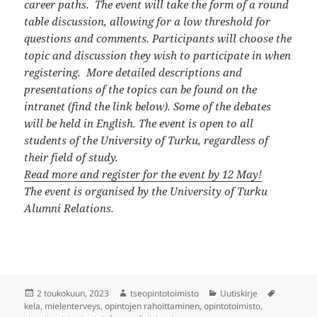
career paths. The event will take the form of a round
table discussion, allowing for a low threshold for
questions and comments. Participants will choose the
topic and discussion they wish to participate in when
registering. More detailed descriptions and
presentations of the topics can be found on the
intranet (find the link below). Some of the debates
will be held in English. The event is open to all
students of the University of Turku, regardless of
their field of study.
Read more and register for the event by 12 May!
The event is organised by the University of Turku
Alumni Relations.
Julkaistu
Kirjoittaja
Kategoriat
Avainsan
2 toukokuun, 2023
tseopintotoimisto
Uutiskirje
kela
,
mielenterveys
,
opintojen rahoittaminen
,
opintotoimisto
,