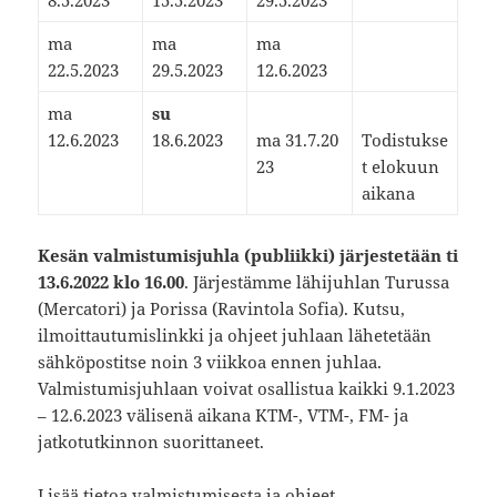
8.5.2023
15.5.2023
29.5.2023
​ma
ma
ma
22.5.2023
29.5.2023
12.6.2023
​ma
​su
12.6.2023
18.6.2023
ma 31.7.20
Todistukse
23
t elokuun
aikana​
Kesän valmistumisjuhla (publiikki) järjestetään ti
13.6.2022 klo 16.00
. Järjestämme lähijuhlan Turussa
(Mercatori) ja Porissa (Ravintola Sofia). Kutsu,
ilmoittautumislinkki ja ohjeet juhlaan lähetetään
sähköpostitse noin 3 viikkoa ennen juhlaa.
Valmistumisjuhlaan voivat osallistua kaikki 9.1.2023
– 12.6.2023 välisenä aikana KTM-, VTM-, FM- ja
jatkotutkinnon suorittaneet.
Lisää tietoa valmistumisesta ja ohjeet