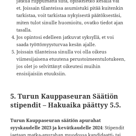
jatkua riippumatta siitä, opiskeletko kesällä vai
et. Joissain tilanteissa asumistuki pitää kuitenkin
tarkistaa, voit tarkistaa nykyisestä päätöksestäsi,
miten tulot sinulle huomioitu, ovatko tiedot ajan
tasalla.⁣
⁣Jos opintosi edelleen jatkuvat syksyllä, et voi
saada työttömyysturvaa kesän ajalle. ⁣
⁣Joissain tilanteissa sinulla voi olla oikeus
viimesijaisena etuutena perustoimeentulotukeen,
jos olet jo selvittänyt oikeutesi muihin
ensisijaisiin etuuksiin. ⁣
5. Turun Kauppaseuran Säätiön
stipendit – Hakuaika päättyy 5.5.
​Turun Kauppaseuran säätiön apurahat
syyskaudelle 2023 ja kevätkaudelle 2024
: Stipendit
jaetaan matka-apurahan muodossa kandidaatti- tai