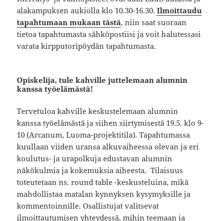
alakampuksen aukiolla klo 10.30-16.30.
Ilmoittaudu
tapahtumaan mukaan tästä
, niin saat suoraan
tietoa tapahtumasta sähköpostiisi ja voit halutessasi
varata kirpputoripöydän tapahtumasta.
Opiskelija, tule kahville juttelemaan alumnin
kanssa työelämästä!
Tervetuloa kahville keskustelemaan alumnin
kanssa työelämästä ja siihen siirtymisestä 19.5. klo 9-
10 (Arcanum, Luoma-projektitila). Tapahtumassa
kuullaan viiden uransa alkuvaiheessa olevan ja eri
koulutus- ja urapolkuja edustavan alumnin
näkökulmia ja kokemuksia aiheesta. Tilaisuus
toteutetaan ns. round table -keskusteluina, mikä
mahdollistaa matalan kynnyksen kysymyksille ja
kommentoinnille. Osallistujat valitsevat
ilmoittautumisen yhteydessä, mihin teemaan ja