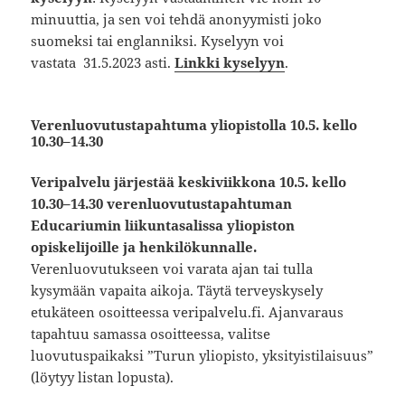
minuuttia, ja sen voi tehdä anonyymisti joko
suomeksi tai englanniksi. Kyselyyn voi
vastata 31.5.2023 asti.
Linkki kyselyyn
.
Verenluovutustapahtuma yliopistolla 10.5. kello
10.30–14.30
Veripalvelu järjestää keskiviikkona 10.5. kello
10.30–14.30 verenluovutustapahtuman
Educariumin liikuntasalissa yliopiston
opiskelijoille ja henkilökunnalle.
Verenluovutukseen voi varata ajan tai tulla
kysymään vapaita aikoja. Täytä terveyskysely
etukäteen osoitteessa veripalvelu.fi. Ajanvaraus
tapahtuu samassa osoitteessa, valitse
luovutuspaikaksi ”Turun yliopisto, yksityistilaisuus”
(löytyy listan lopusta).