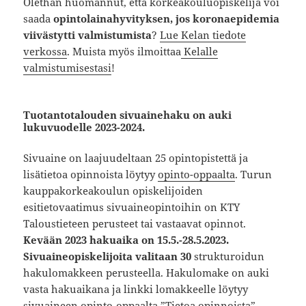
Olethan huomannut, että korkeakouluopiskelija voi
saada
opintolainahyvityksen, jos koronaepidemia
viivästytti valmistumista
?
Lue Kelan tiedote
verkossa
. Muista myös ilmoittaa
Kelalle
valmistumisestasi
!
Tuotantotalouden sivuainehaku on auki
lukuvuodelle 2023-2024
.
Sivuaine on laajuudeltaan 25 opintopistettä ja
lisätietoa opinnoista löytyy
opinto-oppaalta
. Turun
kauppakorkeakoulun opiskelijoiden
esitietovaatimus sivuaineopintoihin on KTY
Taloustieteen perusteet tai vastaavat opinnot.
Kevään 2023 hakuaika on 15.5.-28.5.2023.
Sivuaineopiskelijoita valitaan 30
strukturoidun
hakulomakkeen perusteella. Hakulomake on auki
vasta hakuaikana ja linkki lomakkeelle löytyy
sivuaineen opinto-oppaalta ”Tietoa opinnoista”