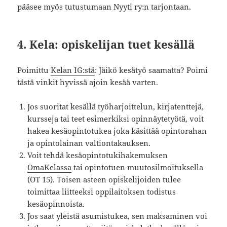
pääsee myös tutustumaan Nyyti ry:n tarjontaan.
4. Kela: opiskelijan tuet kesällä
Poimittu
Kelan IG:stä
: Jäikö kesätyö saamatta? Poimi
tästä vinkit hyvissä ajoin kesää varten.
Jos suoritat kesällä työharjoittelun, kirjatenttejä,
kursseja tai teet esimerkiksi opinnäytetyötä, voit
hakea kesäopintotukea joka käsittää opintorahan
ja opintolainan valtiontakauksen.⁣
Voit tehdä kesäopintotukihakemuksen
OmaKelassa
tai opintotuen muutosilmoituksella
(OT 15). Toisen asteen opiskelijoiden tulee
toimittaa liitteeksi oppilaitoksen todistus
kesäopinnoista.⁣
Jos saat yleistä asumistukea, sen maksaminen voi