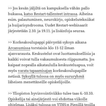
>> Jos kesän jäljiltä on kampuksella vähän pallo
hukassa,
katso Restart-tallenteet intrassa
. Aiheina
esim. palautuminen, neurokirjo, opiskelutekniikat
ja huijarisyndrooma. Uudet Restart-webinaarit
järjestetään 2.10. ja 19.11. ja lisäinfoja seuraa.
>> Korkeakoulupappi päivystää syksyn aikana
Arcanumissa
torstaisin klo 11-12 ilman
ajanvarausta. Keskustelut ovat luottamuksellisia ja
kaikki voivat tulla vakaumuksesta riippumatta. Jos
kaipaat nopealla aikataululla keskusteluapua, voit
myös
varata tapaamisajan
korkeakoulupapille
netissä.
Syksyllä tulossa on myös sururyhmä
läheisen menettäneille opiskelijoille.
>> Yliopiston hyvinvointiviikko tulee taas 6.-10.10.
Opiskelija tai ainejärjestö voi ehdottaa viikolle
ohjelmaa
. Lisäksi tulossa on YTHS:n
Pienillä teoilla