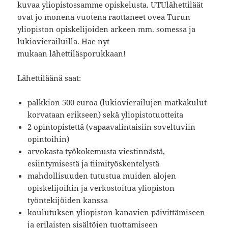
kuvaa yliopistossamme opiskelusta. UTUlähettiläät
ovat jo monena vuotena raottaneet ovea Turun
yliopiston opiskelijoiden arkeen mm. somessa ja
lukiovierailuilla. Hae nyt
mukaan lähettiläsporukkaan!
Lähettiläänä saat:
palkkion 500 euroa (lukiovierailujen matkakulut
korvataan erikseen) sekä yliopistotuotteita
2 opintopistettä (vapaavalintaisiin soveltuviin
opintoihin)
arvokasta työkokemusta viestinnästä,
esiintymisestä ja tiimityöskentelystä
mahdollisuuden tutustua muiden alojen
opiskelijoihin ja verkostoitua yliopiston
työntekijöiden kanssa
koulutuksen yliopiston kanavien päivittämiseen
ja erilaisten sisältöjen tuottamiseen