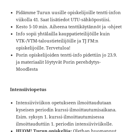
Pidämme Turun uusille opiskelijoille tentti-infon
viikolla 41. Saat lisätiedot UTU-sähköpostiisi.
Kesto 5-10 min. Aiheena tenttikäytännöt ja -ohjeet
Info sopii yhtälailla kauppatieteilijöille kuin
VTK-/VTM-taloustieteilijöille ja TJ FM:n
opiskelijoille. Tervetuloa!
Porin opiskelijoiden tentti-info pidettiin jo 23.9.
ja materiaalit löytyvät Porin perehdytys-
Moodlesta
Intensiiviopetus
Intensiiviviikon opetukseen ilmoittaudutaan
kyseisen periodin kurssi-ilmoittautumisaikana.
Esim. syksyn 1. kurssi-ilmoittautumisessa
ilmoittauduttiin 1. periodin intensiiviviikolle.
HUOM! Turun opiskelija:
Olethan huomannut,