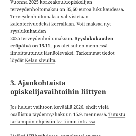
Vuonna 2025 korkeakouluopiskelijan
terveydenhoitomaksu on 35,60 euroa lukukaudessa.
Terveydenhoitomaksu vahvistetaan
kalenterivuodeksi kerrallaan. Voit maksaa nyt
syyslukukauden
2025 terveydenhoitomaksun.
Syyslukukauden
eräpäivä on 15.11
., jos olet siihen mennessä
ilmoittautunut läsnäolevaksi. Tarkemmat tiedot
löydät
Kelan sivuilta
.
3. Ajankohtaista
opiskelijavaihtoihin liittyen
Jos haluat vaihtoon keväällä 2026, ehdit vielä
osallistua täydennyshakuun 15.9. mennessä.
Tutustu
tarkempiin ohjeisiin kv-tiimin intrassa
.
Lisäksi
UTUvaihdossa
-somekausi on taas