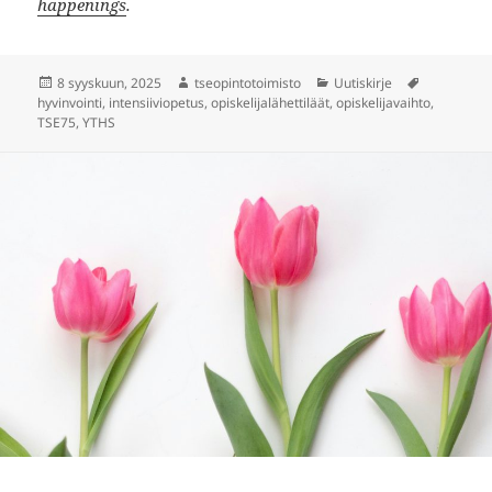
happenings
.
Julkaistu
Kirjoittaja
Kategoriat
Avainsana
8 syyskuun, 2025
tseopintotoimisto
Uutiskirje
hyvinvointi
,
intensiiviopetus
,
opiskelijalähettiläät
,
opiskelijavaihto
,
TSE75
,
YTHS