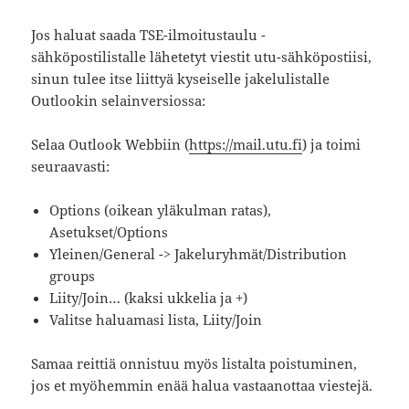
Jos haluat saada TSE-ilmoitustaulu -
sähköpostilistalle lähetetyt viestit utu-sähköpostiisi,
sinun tulee itse liittyä kyseiselle jakelulistalle
Outlookin selainversiossa:
Selaa Outlook Webbiin (
https://mail.utu.fi
) ja toimi
seuraavasti:
Options (oikean yläkulman ratas),
Asetukset/Options
Yleinen/General -> Jakeluryhmät/Distribution
groups
Liity/Join… (kaksi ukkelia ja +)
Valitse haluamasi lista, Liity/Join
Samaa reittiä onnistuu myös listalta poistuminen,
jos et myöhemmin enää halua vastaanottaa viestejä.