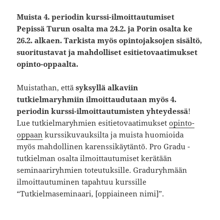
Muista 4. periodin kurssi-ilmoittautumiset
Pepissä Turun osalta ma 24.2. ja Porin osalta ke
26.2. alkaen.
Tarkista myös opintojaksojen sisältö,
suoritustavat ja mahdolliset esitietovaatimukset
opinto-oppaalta.
Muistathan, että
syksyllä alkaviin
tutkielmaryhmiin
ilmoittaudutaan myös 4.
periodin kurssi-ilmoittautumisten yhteydessä
!
Lue tutkielmaryhmien esitietovaatimukset
opinto-
oppaan
kurssikuvauksilta ja muista huomioida
myös mahdollinen karenssikäytäntö. Pro Gradu -
tutkielman osalta ilmoittautumiset kerätään
seminaariryhmien toteutuksille. Graduryhmään
ilmoittautuminen tapahtuu kurssille
“Tutkielmaseminaari, [oppiaineen nimi]”.