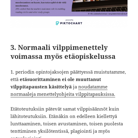
3.
Normaali vilppimenettely
voimassa myös etäopiskelussa
1. periodin opintojaksojen päättyessä muistutamme,
että
etäsuorittaminen ei ole muuttanut
vilppitapausten käsittelyä
ja
noudatamme
normaaleja menettelyohjeita vilppitapauksissa.
Etätoteutuksiin pätevät samat vilppisäännöt kuin
lähitoteutuksiin. Etänäkin on edelleen kiellettyä
lunttaaminen, toisen avustaminen, toisen puolesta
tenttiminen yksilötentissä, plagiointi ja myös