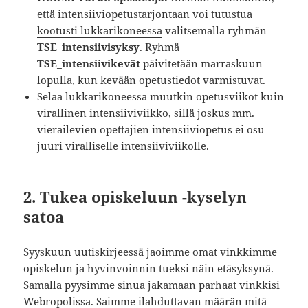
että
intensiiviopetustarjontaan voi tutustua
kootusti lukkarikoneessa
valitsemalla ryhmän
TSE_intensiivisyksy
. Ryhmä
TSE_intensiivikevät
päivitetään marraskuun
lopulla, kun kevään opetustiedot varmistuvat.
Selaa lukkarikoneessa muutkin opetusviikot kuin
virallinen intensiiviviikko, sillä joskus mm.
vierailevien opettajien intensiiviopetus ei osu
juuri viralliselle intensiiviviikolle.
2. Tukea opiskeluun -kyselyn
satoa
Syyskuun uutiskirjeessä
jaoimme omat vinkkimme
opiskelun ja hyvinvoinnin tueksi näin etäsyksynä.
Samalla pyysimme sinua jakamaan parhaat vinkkisi
Webropolissa. Saimme ilahduttavan määrän mitä