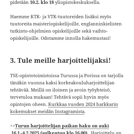
pidetään
10.2. klo 18
yliopistokeskuksella.
Haemme KTK- ja VTK-tuutoreiden lisäksi myös
tuutoreita maisteriopiskelijoille, englanninkielisten
tutkinto-ohjelmien opiskelijoille sekä vaihto-
opiskelijoille. Odotamme innolla hakemustasi!
3. Tule meille harjoittelijaksi!
TSE-opintotoimistoissa Turussa ja Porissa on tarjolla
tänäkin vuonna kaksi korkeakouluharjoittelijan
tehtävää. Meillä on iloinen ja avoin työyhteisö,
tervetuloa mukaan! Tehtävä sopii hyvin myös
opintojen oheen.
Kurkkaa vuoden 2024 harkkarin
kokemukset meidän Instagramista
.
>>
Turun harjoittelijan paikan haku on auki
16.1.-4.2.2025 (sulkeutuu klo 16.00).
Harjoittelu on