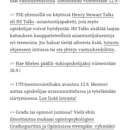
saat
vastuuhenkilöltä
.
Ilmoittaudu viimeistään 12.9.
!
>> TSE-yhteisöllä on käytössä
Henry Stewart Talks
eli HS Talks
-asiantuntijapaketti, jota myös
opiskelijat voivat hyödyntää. HS Talks sisältää laajan
kattauksen kauppatieteellisiä asiantuntijaluentoja
eri teemoista. Jos haluat tietää aiheesta lisää,
tutustu
ohjeeseen
intrassa tai
ota yhteys vastuuhenkilöön
.
>>
Hae Mielen päällä -tukiopiskelijaksi
viimeistään
26.9.!
>> UTUmentorointihaku avautuu 15.9. Mentori
auttaa opiskelijaa urasuunnittelussa ja työelämään
siirtymisessa.
Lue lisää intrasta!
>> Gradu tai opinnot jumissa? Vielä ehtii
ilmoittautua mukaan opintopsykologien
Graduspurttiin ja Opinnoissa eteenpäin -ryhmään
!