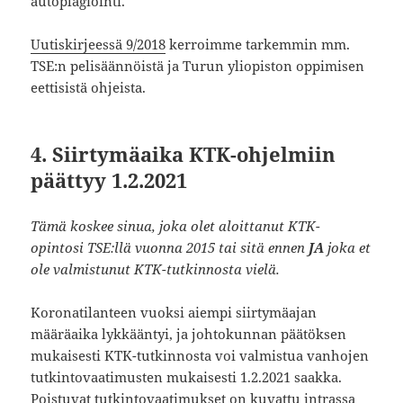
autoplagiointi.
Uutiskirjeessä 9/2018
kerroimme tarkemmin mm.
TSE:n pelisäännöistä ja Turun yliopiston oppimisen
eettisistä ohjeista.
4. Siirtymäaika KTK-ohjelmiin
päättyy 1.2.2021
Tämä koskee sinua, joka olet aloittanut KTK-
opintosi TSE:llä vuonna 2015 tai sitä ennen
JA
joka et
ole valmistunut KTK-tutkinnosta vielä.
Koronatilanteen vuoksi aiempi siirtymäajan
määräaika lykkääntyi, ja johtokunnan päätöksen
mukaisesti KTK-tutkinnosta voi valmistua vanhojen
tutkintovaatimusten mukaisesti 1.2.2021 saakka.
Poistuvat tutkintovaatimukset on kuvattu intrassa