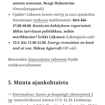
uuteen nousuun
,
Bengt Holmström
(Osuuskauppasali)
Update! Liikasen luento siirtyy ja uusi ajankohta
ilmoitetaan
verkossa
myöhemmin!
10.9. klo
17.30-18.30
,
Kestävän kehityksen raportointi.
Mihin tarvitaan politiikkaa, mihin
markkinoita?
Erkki Liikanen
(Lähitapiola-sali)
23.9. klo 11.00-12.00
,
Energy transition on land
and at sea
,
Håkan Agnevall
(OP-sali)
Menneiden
tilaisuuksien tallenteet
löydät
verkkosivuiltamme.
5. Muuta ajankohtaista
>>
Kiertotalous, luonto ja kaupungit yhteistyössä
2
op
-intensiivikurssi tulossa 17.9.-12.10. Lisätietoja