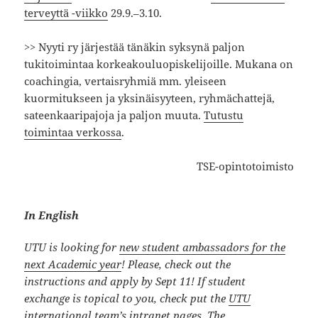
terveyttä -viikko
29.9.–3.10.
>> Nyyti ry järjestää tänäkin syksynä paljon
tukitoimintaa korkeakouluopiskelijoille. Mukana on
coachingia, vertaisryhmiä mm. yleiseen
kuormitukseen ja yksinäisyyteen, ryhmächattejä,
sateenkaaripajoja ja paljon muuta.
Tutustu
toimintaa verkossa
.
TSE-opintotoimisto
In English
UTU is looking for
new student ambassadors for the
next Academic year
! Please, check out the
instructions and apply by Sept 11! If student
exchange is topical to you, check put the
UTU
international team’s intranet pages.
The