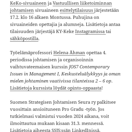
KeKo-sivuaineen
ja
Vastuullisen liiketoiminnan
johtamisen
sivuaineen
esittelytilaisuus
järjestetään
17.2. klo 16 alkaen Montussa. Puhujina on
sivuaineiden opettajia ja alumneja. Lisätietoja antaa
tilaisuuden järjestäjä KY-Keke
Instagramissa
tai
sähköpostilla
.
Työelämäprofessori
Helena Åhman
opettaa 4.
periodissa johtamisen ja organisoinnin
vaihtuvateemaisen kurssin
JOS7 Contemporary
Issues in Management I, Keskusteluälykkyys ja oman
mielen johtaminen vaativissa tilanteissa 2 – 6 op
.
Lisätietoja kurssista löydät opinto-oppaasta
!
Suomen Strategisen Johtamisen Seura ry palkitsee
vuosittain ansioituneen Pro Gradu -työn. Jos
tutkielmasi valmistui vuoden 2024 aikana, voit
ilmoittautua mukaan kisaan 31.3. mennessä.
Lisätietoja aiheesta SSJS:ssän LinkedInissä
.