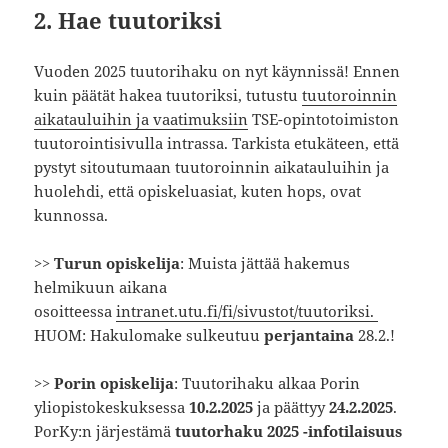
2. Hae tuutoriksi
Vuoden 2025 tuutorihaku on nyt käynnissä! Ennen
kuin päätät hakea tuutoriksi, tutustu
tuutoroinnin
aikatauluihin ja vaatimuksiin
TSE-opintotoimiston
tuutorointisivulla intrassa. Tarkista etukäteen, että
pystyt sitoutumaan tuutoroinnin aikatauluihin ja
huolehdi, että opiskeluasiat, kuten hops, ovat
kunnossa.
>>
Turun opiskelija
: Muista jättää hakemus
helmikuun aikana
osoitteessa
intranet.utu.fi/fi/sivustot/tuutoriksi.
HUOM: Hakulomake sulkeutuu
perjantaina
28.2.!
>>
Porin opiskelija
: Tuutorihaku alkaa Porin
yliopistokeskuksessa
10.2.2025
ja päättyy
24.2.2025
.
PorKy:n järjestämä
tuutorhaku 2025 -infotilaisuus