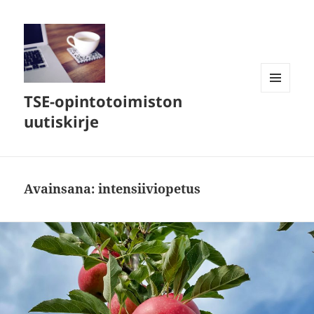
TSE-opintotoimiston
VALIKKO
JA
uutiskirje
VIMPAIMET
Avainsana:
intensiiviopetus