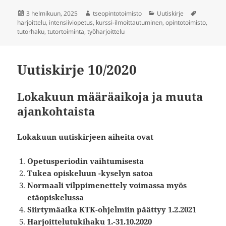
Julkaistu
Kirjoittaja
Kategoriat
Avainsan
3 helmikuun, 2025
tseopintotoimisto
Uutiskirje
harjoittelu
,
intensiiviopetus
,
kurssi-ilmoittautuminen
,
opintotoimisto
,
tutorhaku
,
tutortoiminta
,
työharjoittelu
Uutiskirje 10/2020
Lokakuun määräaikoja ja muuta
ajankohtaista
Lokakuun uutiskirjeen aiheita ovat
Opetusperiodin vaihtumisesta
Tukea opiskeluun -kyselyn satoa
Normaali vilppimenettely voimassa myös
etäopiskelussa
Siirtymäaika KTK-ohjelmiin päättyy 1.2.2021
Harjoittelutukihaku 1.-31.10.2020