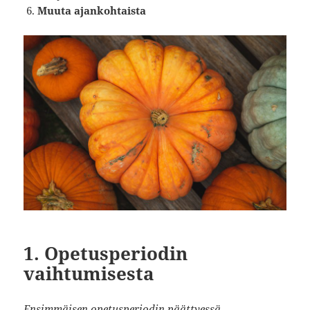
Muuta ajankohtaista
1. Opetusperiodin
vaihtumisesta
Ensimmäisen opetusperiodin päättyessä