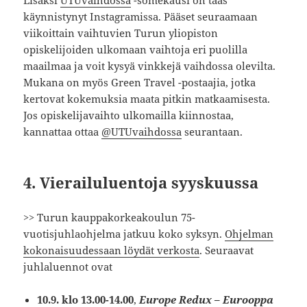
käynnistynyt Instagramissa. Pääset seuraamaan
viikoittain vaihtuvien Turun yliopiston
opiskelijoiden ulkomaan vaihtoja eri puolilla
maailmaa ja voit kysyä vinkkejä vaihdossa olevilta.
Mukana on myös Green Travel -postaajia, jotka
kertovat kokemuksia maata pitkin matkaamisesta.
Jos opiskelijavaihto ulkomailla kiinnostaa,
kannattaa ottaa
@UTUvaihdossa
seurantaan.
4. Vierailuluentoja syyskuussa
>> Turun kauppakorkeakoulun 75-
vuotisjuhlaohjelma jatkuu koko syksyn.
Ohjelman
kokonaisuudessaan löydät verkosta
. Seuraavat
juhlaluennot ovat
10.9. klo 13.00-14.00
,
Europe Redux – Eurooppa