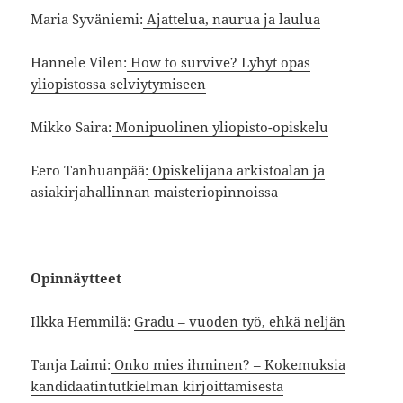
Maria Syväniemi:
Ajattelua, naurua ja laulua
Hannele Vilen:
How to survive? Lyhyt opas
yliopistossa selviytymiseen
Mikko Saira:
Monipuolinen yliopisto-opiskelu
Eero Tanhuanpää:
Opiskelijana arkistoalan ja
asiakirjahallinnan maisteriopinnoissa
Opinnäytteet
Ilkka Hemmilä:
Gradu – vuoden työ, ehkä neljän
Tanja Laimi:
Onko mies ihminen? – Kokemuksia
kandidaatintutkielman kirjoittamisesta