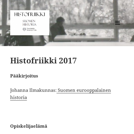
VALIKKO
JA
Histofriikki
VIMPAIMET
Histofriikki 2017
Pääkirjoitus
Johanna Ilmakunnas:
Suomen eurooppalainen
historia
Opiskelijaelämä