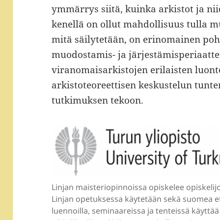
ymmärrys siitä, kuinka arkistot ja ni
kenellä on ollut mahdollisuus tulla m
mitä säilytetään, on erinomainen pohj
muodostamis- ja järjestämisperiaatte
viranomaisarkistojen erilaisten luo
arkistoteoreettisen keskustelun tunt
tutkimuksen tekoon.
Linjan maisteriopinnoissa opiskelee opiskelij
Linjan opetuksessa käytetään sekä suomea ett
luennoilla, seminaareissa ja tenteissä käyttä