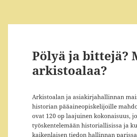
Pölyä ja bittejä? 
arkistoalaa?
Arkistoalan ja asiakirjahallinnan ma
historian pääaineopiskelijoille mahd
ovat 120 op laajuinen kokonaisuus, j
työskentelemään historiallisissa ja k
kaikenlaisen tiedon hallinnan pariss