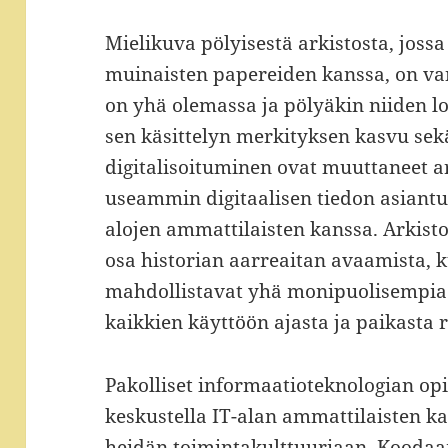
Mielikuva pölyisestä arkistosta, joss
muinaisten papereiden kanssa, on va
on yhä olemassa ja pölyäkin niiden lo
sen käsittelyn merkityksen kasvu se
digitalisoituminen ovat muuttaneet ar
useammin digitaalisen tiedon asiantun
alojen ammattilaisten kanssa. Arkist
osa historian aarreaitan avaamista, k
mahdollistavat yhä monipuolisempia t
kaikkien käyttöön ajasta ja paikasta 
Pakolliset informaatioteknologian op
keskustella IT-alan ammattilaisten
heidän toimintakulttuuriaan. Koodaam