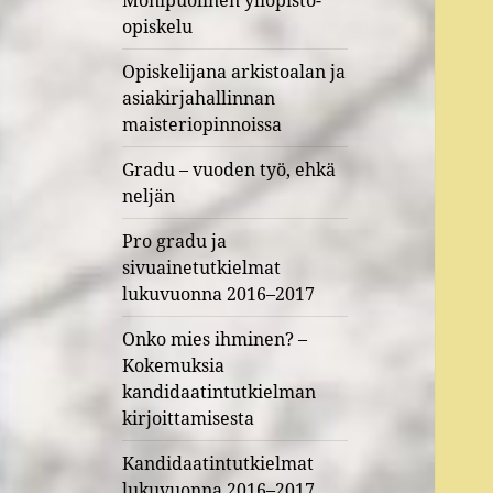
Monipuolinen yliopisto-
opiskelu
Opiskelijana arkistoalan ja
asiakirjahallinnan
maisteriopinnoissa
Gradu – vuoden työ, ehkä
neljän
Pro gradu ja
sivuainetutkielmat
lukuvuonna 2016–2017
Onko mies ihminen? –
Kokemuksia
kandidaatintutkielman
kirjoittamisesta
Kandidaatintutkielmat
lukuvuonna 2016–2017