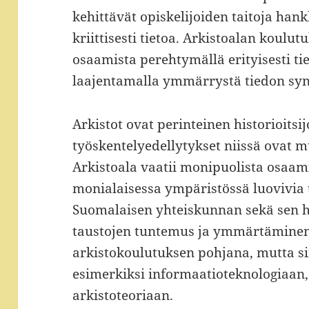
kehittävät opiskelijoiden taitoja hank
kriittisesti tietoa. Arkistoalan koulu
osaamista perehtymällä erityisesti ti
laajentamalla ymmärrystä tiedon synn
Arkistot ovat perinteinen historioits
työskentelyedellytykset niissä ovat 
Arkistoala vaatii monipuolista osaami
monialaisessa ympäristössä luovivia t
Suomalaisen yhteiskunnan sekä sen his
taustojen tuntemus ja ymmärtäminen
arkistokoulutuksen pohjana, mutta s
esimerkiksi informaatioteknologiaan,
arkistoteoriaan.