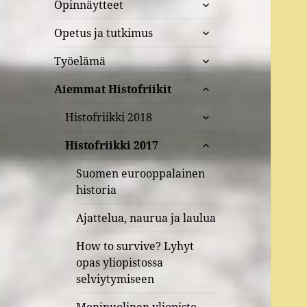
näytä
Opinnäytteet
alavalikko
näytä
Opetus ja tutkimus
alavalikko
näytä
Työelämä
alavalikko
näytä
Aiemmat Histofriikit
alavalikko
näytä
Histofriikki 2018
alavalikko
näytä
Histofriikki 2017
alavalikko
Suomen eurooppalainen
historia
Ajattelua, naurua ja laulua
How to survive? Lyhyt
opas yliopistossa
selviytymiseen