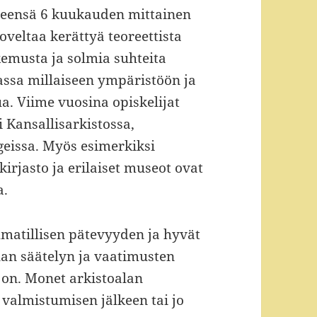
hteensä 6 kuukauden mittainen
oveltaa kerättyä teoreettista
emusta ja solmia suhteita
assa millaiseen ympäristöön ja
tua. Viime vuosina opiskelijat
i Kansallisarkistossa,
geissa. Myös esimerkiksi
rjasto ja erilaiset museot ovat
a.
matillisen pätevyyden ja hyvät
lan säätelyn ja vaatimusten
e on. Monet arkistoalan
i valmistumisen jälkeen tai jo