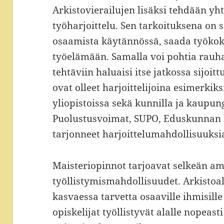
Arkistovierailujen lisäksi tehdään y
työharjoittelu. Sen tarkoituksena on s
osaamista käytännössä, saada työkok
työelämään. Samalla voi pohtia rauh
tehtäviin haluaisi itse jatkossa sijoit
ovat olleet harjoittelijoina esimerkiks
yliopistoissa sekä kunnilla ja kaupun
Puolustusvoimat, SUPO, Eduskunnan ki
tarjonneet harjoittelumahdollisuuksi
Maisteriopinnot tarjoavat selkeän am
työllistymismahdollisuudet. Arkistoa
kasvaessa tarvetta osaaville ihmisill
opiskelijat työllistyvät alalle nopeast