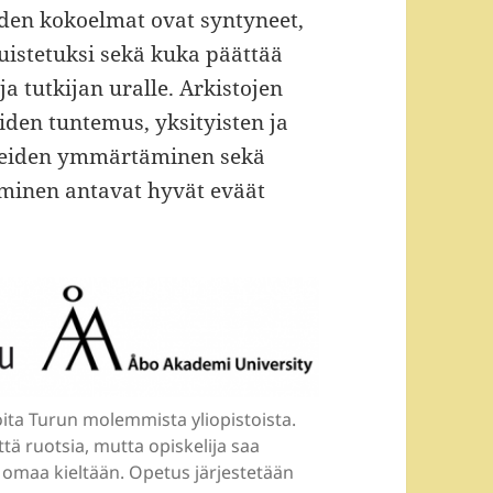
iden kokoelmat ovat syntyneet,
uistetuksi sekä kuka päättää
a tutkijan uralle. Arkistojen
iden tuntemus, yksityisten ja
nteiden ymmärtäminen sekä
eminen antavat hyvät eväät
oita Turun molemmista yliopistoista.
ä ruotsia, mutta opiskelija saa
ä omaa kieltään. Opetus järjestetään