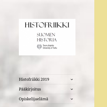
Suomen historia Turun
Histofriikki
yliopistossa
näytä
Histofriikki 2019
alavalikko
näytä
Pääkirjoitus
alavalikko
näytä
Opiskelijaelämä
alavalikko