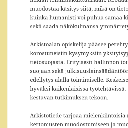
muodostaa käsitys siitä, mikä on tieto
kuinka humanisti voi puhua samaa ki
sekä saada näkökulmansa ymmärrety
Arkistoalan opiskelija pääsee pereh
korostuneisiin kysymyksiin yksityisyy
tietosuojasta. Erityisesti hallinnon t
suojaan sekä julkisuuslainsäädäntöö
edellytys alalla toimimiselle. Keskei
hyväksi kaikenlaisissa työtehtävissä.
kestävän tutkimuksen tekoon.
Arkistotiede tarjoaa mielenkiintoisia
kertomusten muodostumiseen ja muo