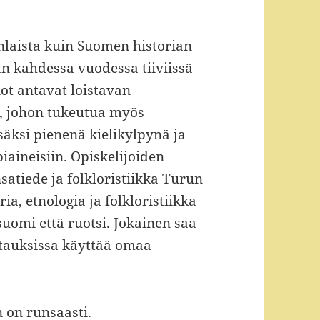
nlaista kuin Suomen historian
an kahdessa vuodessa tiiviissä
ot antavat loistavan
a, johon tukeutua myös
säksi pienenä kielikylpynä ja
aineisiin. Opiskelijoiden
atiede ja folkloristiikka Turun
ia, etnologia ja folkloristiikka
uomi että ruotsi. Jokainen saa
stauksissa käyttää omaa
 on runsaasti.