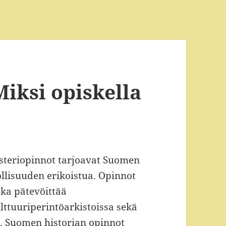
Miksi opiskella
isteriopinnot tarjoavat Suomen
ollisuuden erikoistua. Opinnot
oka pätevöittää
ulttuuriperintöarkistoissa sekä
a. Suomen historian opinnot