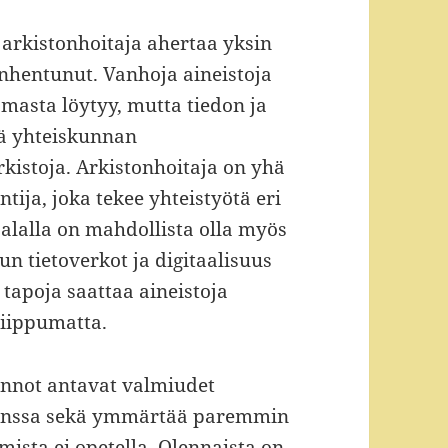
a arkistonhoitaja ahertaa yksin
nhentunut. Vanhoja aineistoja
masta löytyy, mutta tiedon ja
kä yhteiskunnan
kistoja. Arkistonhoitaja on yhä
tija, joka tekee yhteistyötä eri
oalalla on mahdollista olla myös
un tietoverkot ja digitaalisuus
apoja saattaa aineistoja
riippumatta.
innot antavat valmiudet
 kanssa sekä ymmärtää paremmin
ista ei opetella. Olennaista on