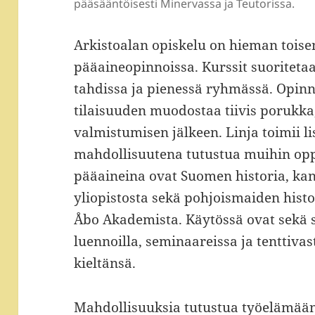
pääsääntöisesti Minervassa ja Teutorissa.
Arkistoalan opiskelu on hieman toise
pääaineopinnoissa. Kurssit suoriteta
tahdissa ja pienessä ryhmässä. Opinn
tilaisuuden muodostaa tiivis porukk
valmistumisen jälkeen. Linja toimii li
mahdollisuutena tutustua muihin oppi
pääaineina ovat Suomen historia, kans
yliopistosta sekä pohjoismaiden histor
Åbo Akademista. Käytössä ovat sekä s
luennoilla, seminaareissa ja tenttiva
kieltänsä.
Mahdollisuuksia tutustua työelämään