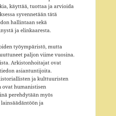
kia, käyttää, tuottaa ja arvioida
tuksessa syvennetään tätä
edon hallintaan sekä
ystä ja elinkaaresta.
ijoiden työympäristö, mutta
muuttuneet paljon viime vuosina.
sta. Arkistonhoitajat ovat
iedon asiantuntijoita.
toriallisten ja kulttuuristen
 ovat humanistisen
iinä perehdytään myös
 lainsäädäntöön ja