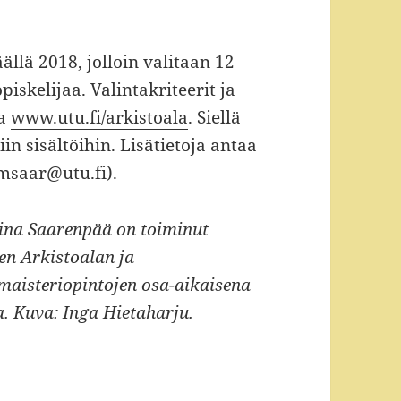
ällä 2018, jolloin valitaan 12
iskelijaa. Valintakriteerit ja
la
www.
ut
u.fi/arkistoala
. Siellä
in sisältöihin. Lisätietoja antaa
tmsaar@utu.fi).
ina Saarenpää on toiminut
en Arkistoalan ja
maisteriopintojen osa-aikaisena
a. Kuva: Inga Hietaharju.