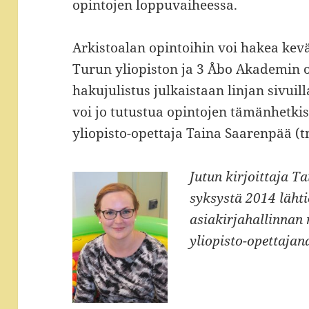
opintojen loppuvaiheessa.
Arkistoalan opintoihin voi hakea kevä
Turun yliopiston ja 3 Åbo Akademin op
hakujulistus julkaistaan linjan sivuil
voi jo tutustua opintojen tämänhetkisi
yliopisto-opettaja Taina Saarenpää (
Jutun kirjoittaja T
a
syksystä 2014 lähti
asiakirjahallinnan 
yliopisto-opettajan