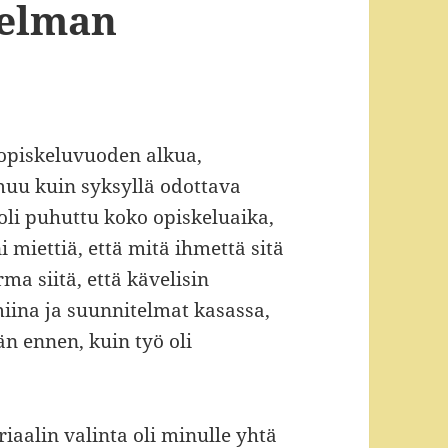
ielman
opiskeluvuoden alkua,
muu kuin syksyllä odottava
oli puhuttu koko opiskeluaika,
i miettiä, että mitä ihmettä sitä
rma siitä, että kävelisin
ina ja suunnitelmat kasassa,
n ennen, kuin työ oli
aalin valinta oli minulle yhtä