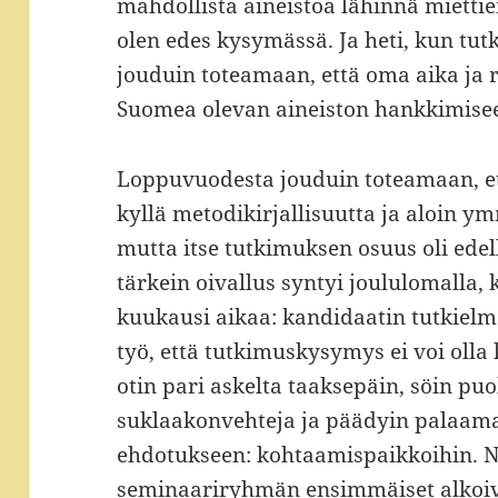
mahdollista aineistoa lähinnä miettie
olen edes kysymässä. Ja heti, kun t
jouduin toteamaan, että oma aika ja r
Suomea olevan aineiston hankkimise
Loppuvuodesta jouduin toteamaan, e
kyllä metodikirjallisuutta ja aloin 
mutta itse tutkimuksen osuus oli edel
tärkein oivallus syntyi joululomalla,
kuukausi aikaa: kandidaatin tutkielm
työ, että tutkimuskysymys ei voi olla
otin pari askelta taaksepäin, söin pu
suklaakonvehteja ja päädyin palaam
ehdotukseen: kohtaamispaikkoihin. N
seminaariryhmän ensimmäiset alkoiva