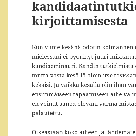
kandidaatintutk
kirjoittamisesta
Kun viime kesänä odotin kolmannen 
mielessäni ei pyörinyt juuri mikään 
kandiseminaari. Kandin tutkielmista 
mutta vasta kesällä aloin itse tosissan
keksisi. Ja vaikka kesällä olin ihan va
ensimmäiseen tapaamiseen aihe valmi
en voinut sanoa olevani varma mistää
palautettu.
Oikeastaan koko aiheen ja lähdemateri