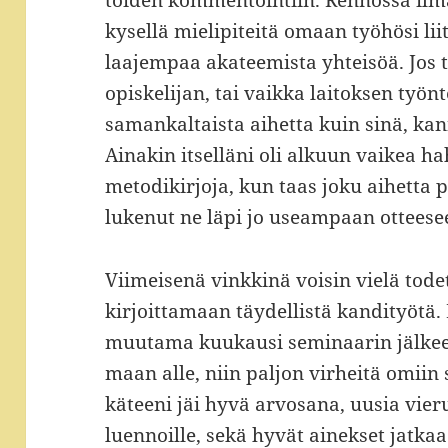
töiden kommentointiin. Rennossa il
kysellä mielipiteitä omaan työhösi li
laajempaa akateemista yhteisöä. Jo
opiskelijan, tai vaikka laitoksen työn
samankaltaista aihetta kuin sinä, ka
Ainakin itselläni oli alkuun vaikea 
metodikirjoja, kun taas joku aihetta
lukenut ne läpi jo useampaan otteese
Viimeisenä vinkkinä voisin vielä tode
kirjoittamaan täydellistä kandityötä
muutama kuukausi seminaarin jälkeen,
maan alle, niin paljon virheitä omiin 
käteeni jäi hyvä arvosana, uusia vier
luennoille, sekä hyvät ainekset jatka