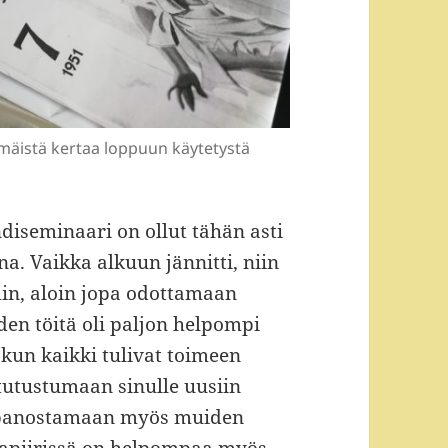
mmäistä kertaa loppuun käytetystä
diseminaari on ollut tähän asti
a. Vaikka alkuun jännitti, niin
in, aloin jopa odottamaan
en töitä oli paljon helpompi
 kun kaikki tulivat toimeen
tutustumaan sinulle uusiin
a panostamaan myös muiden