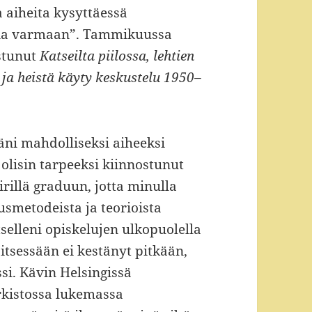
 aiheita kysyttäessä
mia varmaan”. Tammikuussa
ostunut
Katseilta piilossa, lehtien
ja heistä käyty keskustelu 1950–
äni mahdolliseksi aiheeksi
 olisin tarpeeksi kiinnostunut
rillä graduun, jotta minulla
usmetodeista ja teorioista
tselleni opiskelujen ulkopuolella
itsessään ei kestänyt pitkään,
si. Kävin Helsingissä
rkistossa lukemassa