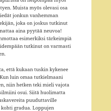
mapiirissä on helpompaa myös
ittyen. Muista myös olevasi osa
s tiedät jonkun vanhemman
tekijän, joka on joskus tutkinut
nnattaa aina pyytää neuvoa!
hahmottaa esimerkiksi tärkeimpiä
 pidempään tutkinut on varmasti
en.
ta, että kukaan tuskin kykenee
. Kun luin omaa tutkielmaani
 niin hetken teki mieli vajota
silmiini osui. Siitä huolimatta
uskavereita puuduttaville
a kohti gradua. Loppujen