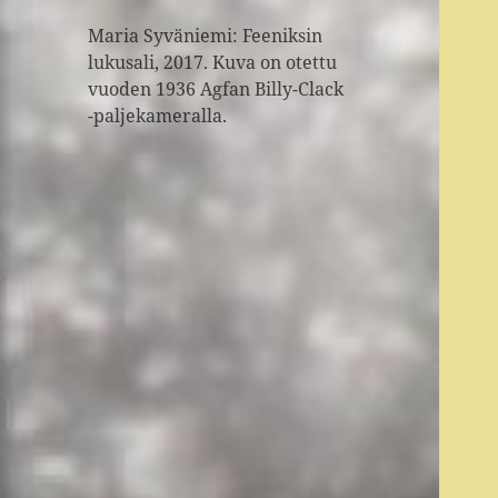
Maria Syväniemi: Feeniksin
lukusali, 2017. Kuva on otettu
vuoden 1936 Agfan Billy-Clack
-paljekameralla.