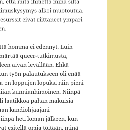
n, että mitä ihmettä minä siltä
utkimuskysymys alkoi muotoutua,
esurssit eivät riittäneet ympäri
en.
ttä homma ei edennyt. Luin
ymmärtää queer-tutkimusta,
leen aivan levällään. Ehkä
 kun työn palautukseen oli enää
a on loppujen lopuksi niin pieni
 liian kunnianhimoinen. Niinpä
oli laatikkoa pahan makuisia
aan kandiohjaajani
iinpä heti loman jälkeen, kun
t esitellä omia töitään, minä