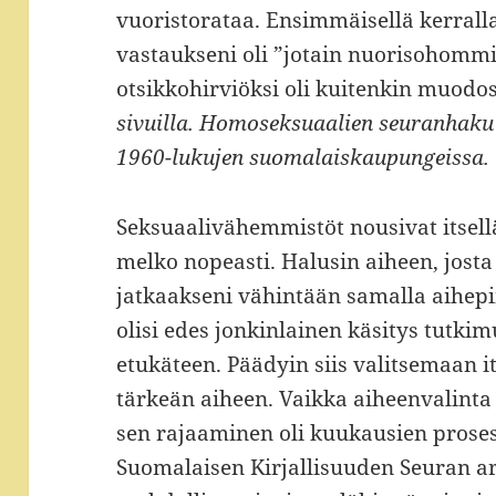
vuoristorataa. Ensimmäisellä kerralla
vastaukseni oli ”jotain nuorisohom
otsikkohirviöksi oli kuitenkin muod
sivuilla. Homoseksuaalien seuranhaku 
1960-lukujen suomalaiskaupungeissa.
Seksuaalivähemmistöt nousivat itsell
melko nopeasti. Halusin aiheen, josta
jatkaakseni vähintään samalla aihepii
olisi edes jonkinlainen käsitys tutkim
etukäteen. Päädyin siis valitsemaan i
tärkeän aiheen. Vaikka aiheenvalinta 
sen rajaaminen oli kuukausien proses
Suomalaisen Kirjallisuuden Seuran a