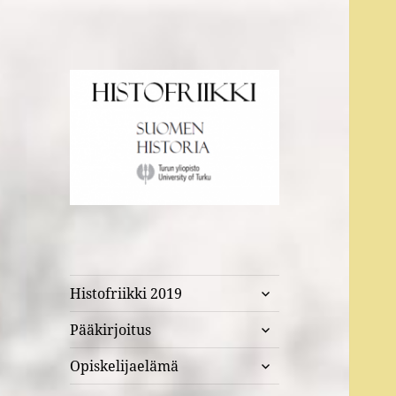
Suomen historia Turun
Histofriikki
yliopistossa
näytä
Histofriikki 2019
alavalikko
näytä
Pääkirjoitus
alavalikko
näytä
Opiskelijaelämä
alavalikko