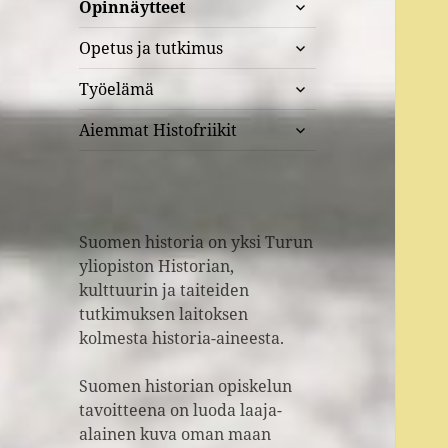
näytä
Opinnäytteet
alavalikko
näytä
Opetus ja tutkimus
alavalikko
näytä
Työelämä
alavalikko
näytä
Aiemmat Histofriikit
alavalikko
Suomen historia on yksi Turun
yliopiston Historian,
kulttuurin ja taiteiden
tutkimuksen laitoksen
kolmesta historia-aineesta.
Suomen historian opiskelun
tavoitteena on luoda laaja-
alainen kuva oman maan