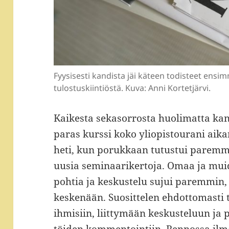
Fyysisesti kandista jäi käteen todisteet ensi
tulostuskiintiöstä. Kuva: Anni Kortetjärvi.
Kaikesta sekasorrosta huolimatta kan
paras kurssi koko yliopistourani aikan
heti, kun porukkaan tutustui paremm
uusia seminaarikertoja. Omaa ja muid
pohtia ja keskustelu sujui paremmin,
keskenään. Suosittelen ehdottomasti 
ihmisiin, liittymään keskusteluun j