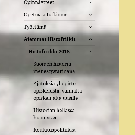
näytä
Opinnäytteet
alavalikko
näytä
Opetus ja tutkimus
alavalikko
näytä
Työelämä
alavalikko
näytä
Aiemmat Histofriikit
alavalikko
näytä
Histofriikki 2018
alavalikko
Suomen historia
menestystarinana
Ajatuksia yliopisto-
opiskelusta, vanhalta
opiskelijalta uusille
Historian hellässä
huomassa
Koulutuspolitiikka