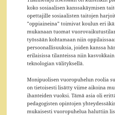
koko sosiaalisen kanssakäymisen tait
opettajille sosiaalisten taitojen harj
”oppiaineina” toimivat koulun eri ikä
mukanaan tuomat vuorovaikutustilant
työssään kohtamaan niin oppilaissaan
persoonallisuuksia, joiden kanssa h
erilaisissa tilanteissa niin kasvokka
teknologian välityksellä.
Monipuolisen vuoropuhelun roolia s
on tietoisesti lisätty viime aikoina 
ihanteiden vuoksi. Tämä asia oli eritt
pedagogisten opintojen yhteydessäkin
mukaisesti vuoropuhelua haluttiin lis