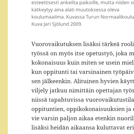
esteettisesti ankeilta paikoille, mutta niiden 
kätkeytyy aina alati muutoksessa oleva
koulumaailma. Kuvassa Turun Normaalikoulu
Kuva Jari Sjölund 2009.
Vuorovaikutuksen lisäksi tärkeä rool
työssä on myös itse opetustyö, joka 
kokonaisuus kuin miten se usein miell
kun oppitunti tai varsinainen työpäiv
sen jälkeenkin. Alituinen hyvien käyt
viljely jatkuu nimittäin opettajan työs
niissä tapahtuvissa vuorovaikutustil
oppituntien, oppikokonaisuuksien ja 
vie varsin paljon aikaa etenkin nuoril
lisäksi heidän aikaansa kuluttavat e