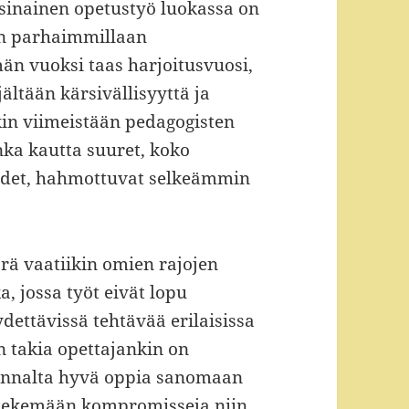
rsinainen opetustyö luokassa on
 on parhaimmillaan
än vuoksi taas harjoitusvuosi,
ältään kärsivällisyyttä ja
kin viimeistään pedagogisten
nka kautta suuret, koko
udet, hahmottuvat selkeämmin
rä vaatiikin omien rajojen
, jossa työt eivät lopu
dettävissä tehtävää erilaisissa
n takia opettajankin on
kannalta hyvä oppia sanomaan
a tekemään kompromisseja niin