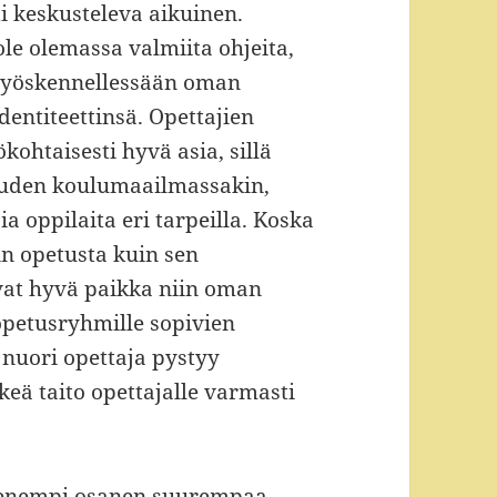
ti keskusteleva aikuinen.
le olemassa valmiita ohjeita,
 työskennellessään oman
entiteettinsä. Opettajien
kohtaisesti hyvä asia, sillä
isuuden koulumaailmassakin,
ia oppilaita eri tarpeilla. Koska
in opetusta kuin sen
vat hyvä paikka niin oman
 opetusryhmille sopivien
a nuori opettaja pystyy
keä taito opettajalle varmasti
pienempi osanen suurempaa