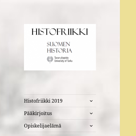
Suomen historia Turun
Histofriikki
yliopistossa
näytä
Histofriikki 2019
alavalikko
näytä
Pääkirjoitus
alavalikko
näytä
Opiskelijaelämä
alavalikko