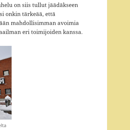
elu on siis tullut jäädäkseen
si onkin tärkeää, että
össään mahdollisimman avoimia
aailman eri toimijoiden kanssa.
lta