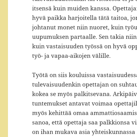
itsensä kuin muiden kanssa. Opettaja
hyvä paikka harjoitella tätä taitoa, j
johtanut monet niin nuoret, kuin ty
uupumuksen partaalle. Sen takia niin
kuin vastaisuuden työssä on hyvä opp
työ- ja vapaa-aikojen välille.
Työtä on siis kouluissa vastaisuudess
tulevaisuudenkin opettajan on suhtau
kokea se myös palkitsevana. Arkipäivä
tuntemukset antavat voimaa opettajil
myös kehittää omaa ammattiosaamist
sanoa, että opettaja saa palkkionsa 
on ihan mukava asia yhteiskunnassa 