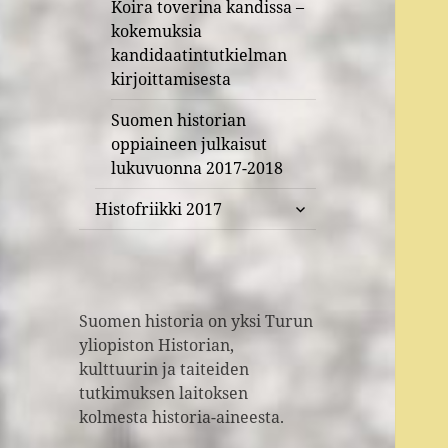
Koira toverina kandissa –
kokemuksia
kandidaatintutkielman
kirjoittamisesta
Suomen historian
oppiaineen julkaisut
lukuvuonna 2017-2018
näytä
Histofriikki 2017
alavalikko
Suomen historia on yksi Turun
yliopiston Historian,
kulttuurin ja taiteiden
tutkimuksen laitoksen
kolmesta historia-aineesta.