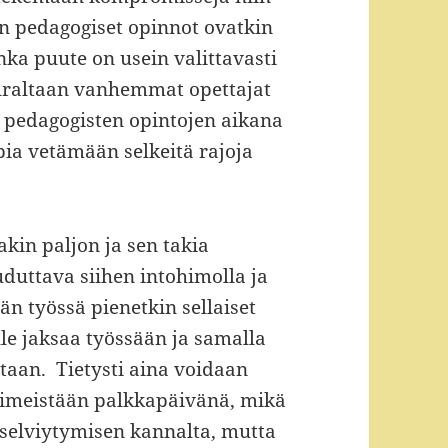
n pedagogiset opinnot ovatkin
onka puute on usein valittavasti
öuraltaan vanhemmat opettajat
 pedagogisten opintojen aikana
ia vetämään selkeitä rajoja
akin paljon ja sen takia
duttava siihen intohimolla ja
n työssä pienetkin sellaiset
le jaksaa työssään ja samalla
aan. Tietysti aina voidaan
viimeistään palkkapäivänä, mikä
selviytymisen kannalta, mutta