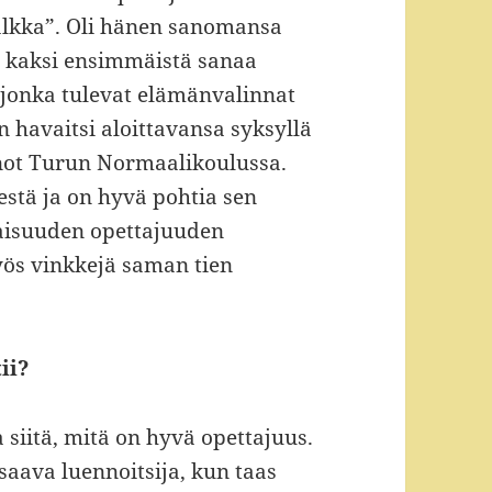
palkka”. Oli hänen sanomansa
n kaksi ensimmäistä sanaa
, jonka tulevat elämänvalinnat
än havaitsi aloittavansa syksyllä
not Turun Normaalikoulussa.
estä ja on hyvä pohtia sen
aisuuden opettajuuden
ös vinkkejä saman tien
ii?
 siitä, mitä on hyvä opettajuus.
saava luennoitsija, kun taas