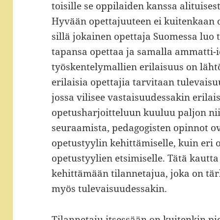
toisille se oppilaiden kanssa alituises
Hyvään opettajuuteen ei kuitenkaan o
sillä jokainen opettaja Suomessa luo
tapansa opettaa ja samalla ammatti-id
työskentelymallien erilaisuus on lähtö
erilaisia opettajia tarvitaan tuleva
jossa vilisee vastaisuudessakin erilais
opetusharjoitteluun kuuluu paljon ni
seuraamista, pedagogisten opinnot o
opetustyylin kehittämiselle, kuin eri
opetustyylien etsimiselle. Tätä kautt
kehittämään tilannetajua, joka on tär
myös tulevaisuudessakin.
Tilannetaju itsessään on kuitenkin 