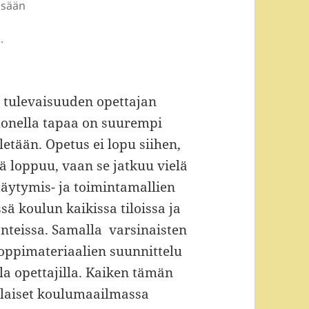
sisään
.
i tulevaisuuden opettajan
monella tapaa on suurempi
etään. Opetus ei lopu siihen,
ä loppuu, vaan se jatkuu vielä
täytymis- ja toimintamallien
sä koulun kaikissa tiloissa ja
anteissa. Samalla varsinaisten
oppimateriaalien suunnittelu
la opettajilla. Kaiken tämän
rilaiset koulumaailmassa