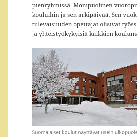
pienryhmissä. Monipuolinen vuoropuh
kouluihin ja sen arkipäivää. Sen vuok
tulevaisuuden opettajat olisivat ty
ja yhteistyökykyisiä kaikkien koulum
Suomalaiset koulut näyttävät usein ulkopuole