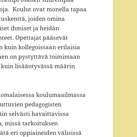
oja. Koulut ovat monella tapaa
oituskenttä, joiden omina
iset ihmiset ja heidän
eet. Opettajat pääsevät
 kuin kollegoissaan erilaisia
änen on pystyttävä toimimaan
in kuin lisääntyvässä määrin
uomalaisessa koulumaailmassa
muuttuvien pedagogisten
äin selvästi havaittavissa
, missä tarkoituksen
ätä eri oppiaineiden välisissä