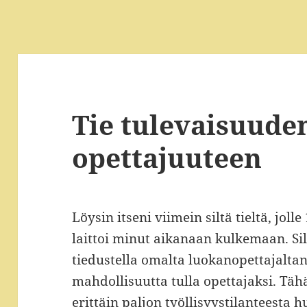
Tie tulevaisuude
opettajuuteen
Löysin itseni viimein siltä tieltä, jo
laittoi minut aikanaan kulkemaan. Si
tiedustella omalta luokanopettajaltan
mahdollisuutta tulla opettajaksi. Täh
erittäin paljon työllisyystilanteesta h