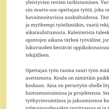
yleistyvien testien tarkistaminen. Va
siis murto-osa opettajan työtä, joka
havainnoitavissa auskultoidessa. Täm
ja myöhempi työelämäkin, vaatii tekij
aikatauluttamista. Kalenterista tulee
opintojen aikana tärkeä työväline, jo
lukuvuoden kestävät oppikokonaisu
tekijälleen.
Opettajan työn tuoma suuri työn mää
asettamista. Koulu on nimittäin paikka
koskaan. Aina on perustyön ohelle löy
luottamustoimissa ja projekteissa. Se
työhyvinvointinsa ja jaksamisensa 
tulevaisuudessakin tarvittaessa ei j