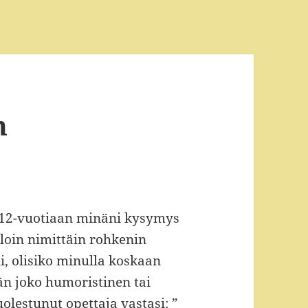
n
lle 12-vuotiaan minäni kysymys
lloin nimittäin rohkenin
i, olisiko minulla koskaan
än joko humoristinen tai
uolestunut opettaja vastasi: ”