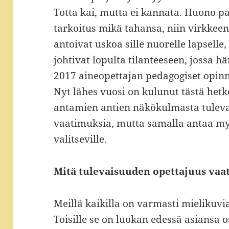
Totta kai, mutta ei kannata. Huono 
tarkoitus mikä tahansa, niin virkkee
antoivat uskoa sille nuorelle lapselle
johtivat lopulta tilanteeseen, jossa h
2017 aineopettajan pedagogiset opin
Nyt lähes vuosi on kulunut tästä hetk
antamien antien näkökulmasta tulev
vaatimuksia, mutta samalla antaa my
valitseville.
Mitä tulevaisuuden opettajuus vaat
Meillä kaikilla on varmasti mielikuvia
Toisille se on luokan edessä asiansa o