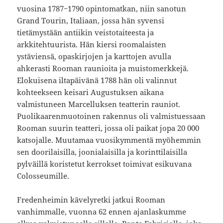
vuosina 1787−1790 opintomatkan, niin sanotun
Grand Tourin, Italiaan, jossa hän syvensi
tietämystään antiikin veistotaiteesta ja
arkkitehtuurista. Hän kiersi roomalaisten
ystäviensä, opaskirjojen ja karttojen avulla
ahkerasti Rooman raunioita ja muistomerkkejä.
Elokuisena iltapäivänä 1788 hän oli valinnut
kohteekseen keisari Augustuksen aikana
valmistuneen Marcelluksen teatterin rauniot.
Puolikaarenmuotoinen rakennus oli valmistuessaan
Rooman suurin teatteri, jossa oli paikat jopa 20 000
katsojalle. Muutamaa vuosikymmentä myöhemmin
sen doorilaisilla, joonialaisilla ja korinttilaisilla
pylväillä koristetut kerrokset toimivat esikuvana
Colosseumille.
Fredenheimin kävelyretki jatkui Rooman
vanhimmalle, vuonna 62 ennen ajanlaskumme