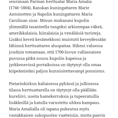
seuranaan Parman herttuatar Maria Amalia
(1746−1804), Ranskan kuningattaren Marie
Antoinetten ja Napolin kuningattaren Maria
Carolinan sisar. Minun mukanani kupolin
ylimmällä tasanteella tungeksi arkisempaa väkeä,
amerikkalaisia, kiinalaisia ja venäläisiä turisteja.
Lisäksi keveä kesämekkoni muistutti keveydessään
lähinnä herttuattaren aluspaitaa. Hikeni valuessa
jouduin toteamaan, että 1700-luvun vallasnaisen
puvussa pitkä nousu kupolin kapeissa ja
jyrkkenevissä portaikoissa on täytynyt olla omaa
kiipeämistäni paljon kunnioitettavampi ponnistus.
Pietarinkirkon kaltaisessa pyhässä ja julkisessa
tilassa herttuattarella on täytynyt olla päällään
kureliivi, useita hamekerroksia ja tupeeratuilla
lisäkkeillä ja hatulla varustettu uhkea kampaus.
Maria Amalialla oli tapana pukeutua myös
vastakkaisen sukupuolen vaatteisiin, mutta paavin