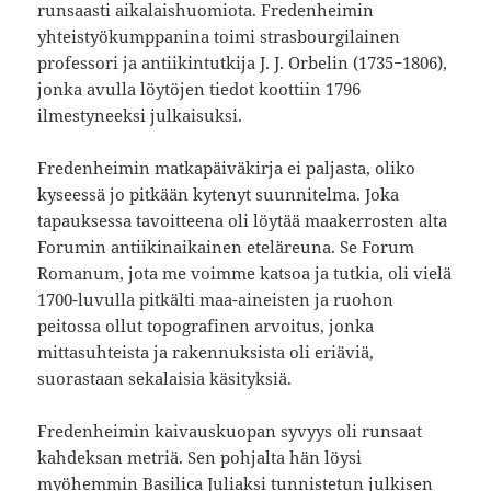
runsaasti aikalaishuomiota. Fredenheimin
yhteistyökumppanina toimi strasbourgilainen
professori ja antiikintutkija J. J. Orbelin (1735−1806),
jonka avulla löytöjen tiedot koottiin 1796
ilmestyneeksi julkaisuksi.
Fredenheimin matkapäiväkirja ei paljasta, oliko
kyseessä jo pitkään kytenyt suunnitelma. Joka
tapauksessa tavoitteena oli löytää maakerrosten alta
Forumin antiikinaikainen eteläreuna. Se Forum
Romanum, jota me voimme katsoa ja tutkia, oli vielä
1700-luvulla pitkälti maa-aineisten ja ruohon
peitossa ollut topografinen arvoitus, jonka
mittasuhteista ja rakennuksista oli eriäviä,
suorastaan sekalaisia käsityksiä.
Fredenheimin kaivauskuopan syvyys oli runsaat
kahdeksan metriä. Sen pohjalta hän löysi
myöhemmin Basilica Juliaksi tunnistetun julkisen