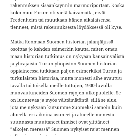
rakennuksen sisäänkäynnin marmoriportaat. Koska
koko muu Forum oli vielä kaivamatta, eivät
Fredenheim tai muutkaan hänen aikalaisensa
tienneet, mistä rakennuksesta löydöksessä oli kyse.
Matka Roomaan Suomen historian jalanjäljissä
osoittaa jo kahden esimerkin kautta, miten oman
maan historian tutkimus on nykyään kansainvälistä
ja ylirajaista. Turun yliopiston Suomen historian
oppiaineessa tutkitaan paljon esimerkiksi Turun ja
turkulaisten historiaa, mutta monesti aihe avautuu
tavalla tai toisella meille tuttujen, 1900-luvulla
muovautuneiden Suomen rajojen ulkopuolelle. Se
on luontevaa ja myös välttämätöntä, sillä se alue,
jota me nykyään kutsumme Suomeksi samoin kuin
alueella eri aikoina asuneet ja alueelle monesta
suunnasta muuttaneet ihmiset ovat ylittäneet
”aikojen meressä” Suomen nykyiset rajat mennen