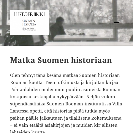
VALIKKO
JA
Histofriikki
VIMPAIMET
Matka Suomen historiaan
Olen tehnyt tänä kesänä matkaa Suomen historiaan
Rooman kautta. Teen tutkimusta ja kirjoitan kirjaa
Pohjanlahden molemmin puolin asuneista Rooman
kokijoista keskiajalta nykypäivään. Neljän viikon
stipendiaattiaika Suomen Rooman-instituutissa Villa
Lantessa opetti, että historiaa pitää tutkia myös
paikan päälle jalkautuen ja tilallisena kokemuksena
– ei vain etäältä asiakirjojen ja muiden kirjallisten
lähteiden kautta.