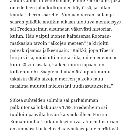
alkua valmistuneelle sillalle, Ponte Fabriciolle, joka
on edelleen jalankulkijoiden käytössä, ja sillan
kautta Tiberin saarelle. Vuolaan virran, sillan ja
saaren pitkälle antiikin aikaan ulottuva menneisyys
sai Fredenheimin aistimaan väkevästi historian
kulun. Hän vaipui monen kaltaisensa Rooman-
matkaajan tavoin ”aikojen mereen” ja kirjoitti
päiväkirjaansa jälkeenpäin: ”Kaikki, jopa Tiberin
hurja virta, muistutti minua siitä, miten enemmän
kuin 20 vuosisataa, kaiken muun tapaan, on
kulkenut ohi. Saapuva iltahämärä upotti minut
takaisin tähän aikojen mereen ja koko muu
maailma muuttui mielessäni uudisasutukseksi.”
Sitkeä suhteiden solmija sai parhaimman
palkintonsa lokakuussa 1788. Fredenheim sai
tuolloin paavilta luvan kaivauksilleen Forum
Romanumilla. Tutkimukset olivat alueen historian
ensimmäiset tieteelliset kaivaukset ja ne herättivät