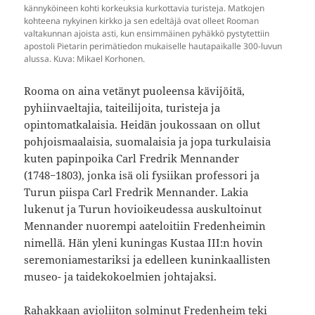
kännyköineen kohti korkeuksia kurkottavia turisteja. Matkojen
kohteena nykyinen kirkko ja sen edeltäjä ovat olleet Rooman
valtakunnan ajoista asti, kun ensimmäinen pyhäkkö pystytettiin
apostoli Pietarin perimätiedon mukaiselle hautapaikalle 300-luvun
alussa. Kuva: Mikael Korhonen.
Rooma on aina vetänyt puoleensa kävijöitä,
pyhiinvaeltajia, taiteilijoita, turisteja ja
opintomatkalaisia. Heidän joukossaan on ollut
pohjoismaalaisia, suomalaisia ja jopa turkulaisia
kuten papinpoika Carl Fredrik Mennander
(1748−1803), jonka isä oli fysiikan professori ja
Turun piispa Carl Fredrik Mennander. Lakia
lukenut ja Turun hovioikeudessa auskultoinut
Mennander nuorempi aateloitiin Fredenheimin
nimellä. Hän yleni kuningas Kustaa III:n hovin
seremoniamestariksi ja edelleen kuninkaallisten
museo- ja taidekokoelmien johtajaksi.
Rahakkaan avioliiton solminut Fredenheim teki