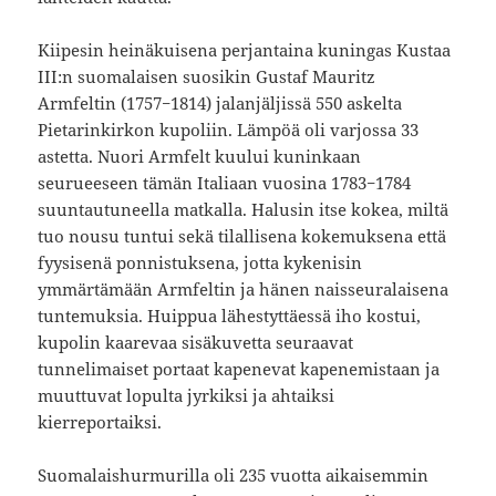
Kiipesin heinäkuisena perjantaina kuningas Kustaa
III:n suomalaisen suosikin Gustaf Mauritz
Armfeltin (1757−1814) jalanjäljissä 550 askelta
Pietarinkirkon kupoliin. Lämpöä oli varjossa 33
astetta. Nuori Armfelt kuului kuninkaan
seurueeseen tämän Italiaan vuosina 1783−1784
suuntautuneella matkalla. Halusin itse kokea, miltä
tuo nousu tuntui sekä tilallisena kokemuksena että
fyysisenä ponnistuksena, jotta kykenisin
ymmärtämään Armfeltin ja hänen naisseuralaisena
tuntemuksia. Huippua lähestyttäessä iho kostui,
kupolin kaarevaa sisäkuvetta seuraavat
tunnelimaiset portaat kapenevat kapenemistaan ja
muuttuvat lopulta jyrkiksi ja ahtaiksi
kierreportaiksi.
Suomalaishurmurilla oli 235 vuotta aikaisemmin