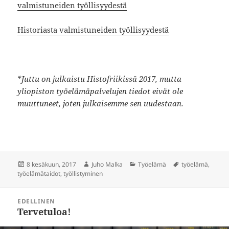
valmistuneiden työllisyydestä
Historiasta valmistuneiden työllisyydestä
*Juttu on julkaistu Histofriikissä 2017, mutta
yliopiston työelämäpalvelujen tiedot eivät ole
muuttuneet, joten julkaisemme sen uudestaan.
Julkaistu
Kirjoittaja
Kategoriat
Avainsanat
8 kesäkuun, 2017
Juho Malka
Työelämä
työelämä
,
työelämätaidot
,
työllistyminen
Artikkelien
EDELLINEN
selaus
Tervetuloa!
Edellinen
artikkeli: