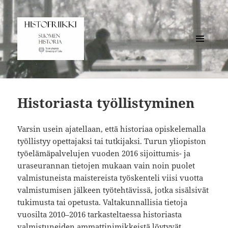
VALIKKO
JA
Histofriikki
VIMPAIMET
Historiasta työllistyminen
Varsin usein ajatellaan, että historiaa opiskelemalla
työllistyy opettajaksi tai tutkijaksi. Turun yliopiston
työelämäpalvelujen vuoden 2016 sijoittumis- ja
uraseurannan tietojen mukaan vain noin puolet
valmistuneista maistereista työskenteli viisi vuotta
valmistumisen jälkeen työtehtävissä, jotka sisälsivät
tukimusta tai opetusta. Valtakunnallisia tietoja
vuosilta 2010–2016 tarkasteltaessa historiasta
valmistuneiden ammattinimikkeistä löytyvät