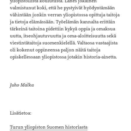
yliopistollista koulutusta. Lähes jokainen
valmistunut koki, että he pystyivät hyödyntämään
vähintään jonkin verran yliopistossa opittuja taitoja
ja tietoja elämässään. Työelämän kannalta erittäin
tärkeinä taitoina pidettiin kykyä oppia ja omaksua
uutta, itseohjautuvuutta ja oma-aloitteisuutta sekä
viestintätaitoja suomenkielellä. Valtaosa vastaajista
oli kokenut oppineensa paljon näitä taitoja
opiskellessaan yliopistossa jotakin historia-ainetta.
Juho Malka
Lisätietoa:
Turun yliopiston Suomen historiasta