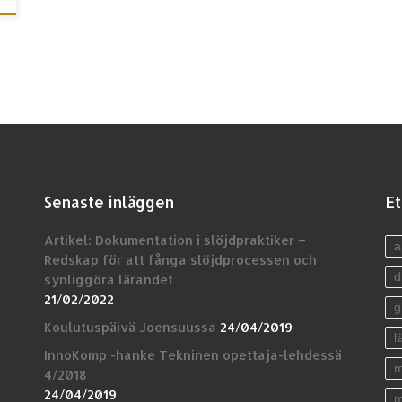
Senaste inläggen
Et
Artikel: Dokumentation i slöjdpraktiker –
a
Redskap för att fånga slöjdprocessen och
d
synliggöra lärandet
21/02/2022
g
Koulutuspäivä Joensuussa
24/04/2019
l
InnoKomp -hanke Tekninen opettaja-lehdessä
m
4/2018
24/04/2019
m