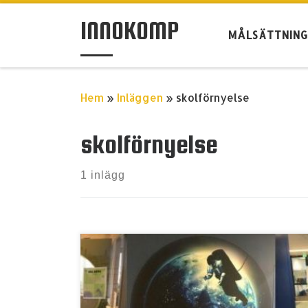
Hoppa till innehåll
INNOKOMP
MÅLSÄTTNIN
Hem
»
Inläggen
»
skolförnyelse
skolförnyelse
1 inlägg
Craft is a compulsory learning-by-doing
subject for pupils in grades one to seven.
The activities are based on craft
expression, design and technology (CDT).