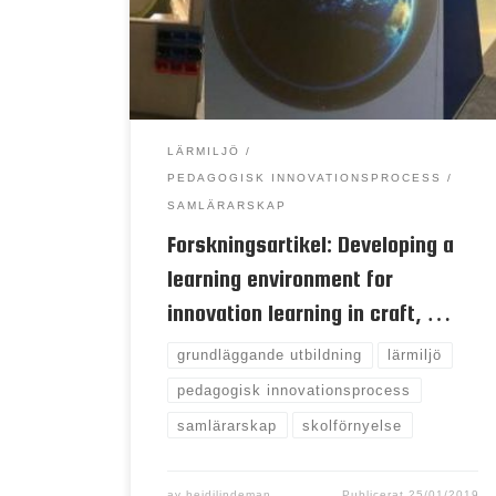
This research is part of national
endeavours to develop innovative CDT as
a basic education subject. This paper
briefly explores two studies in which
technical work […]
LÄRMILJÖ
PEDAGOGISK INNOVATIONSPROCESS
SAMLÄRARSKAP
Forskningsartikel: Developing a
learning environment for
innovation learning in craft, …
grundläggande utbildning
lärmiljö
pedagogisk innovationsprocess
samlärarskap
skolförnyelse
av
heidilindeman
Publicerat
25/01/2019