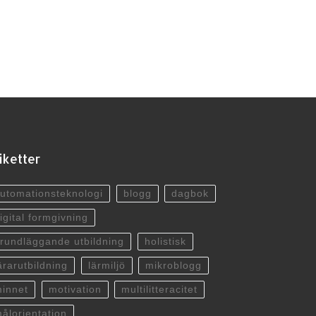
iketter
utomationsteknologi
blogg
dagbok
igital formgivning
rundläggande utbildning
holistisk
ärarutbildning
lärmiljö
mikroblogg
innet
motivation
multilitteracitet
ålorientation