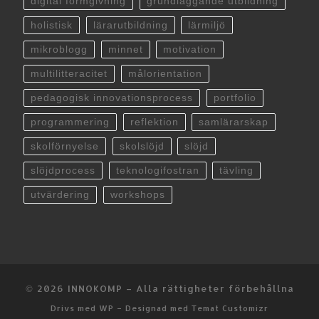
digital formgivning
grundläggande utbildning
holistisk
lärarutbildning
lärmiljö
mikroblogg
minnet
motivation
multilitteracitet
målorientation
pedagogisk innovationsprocess
portfolio
programmering
reflektion
samlärarskap
skolförnyelse
skolslöjd
slöjd
slöjdprocess
teknologifostran
tävling
utvärdering
workshops
© 2026
INNOKOMP
– Alla rättigheter förbehållna
Drivs med
WP
– Designad med
Temat Customizr