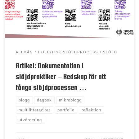
slöjdämnet genom ökat fokus på dokumentation av
den multimodala verksamheten. Detta föranleder
ett nytänkande och en utveckling av den
dokumentationstradition som historiskt funnits inom
[…]
ALLMÄN
HOLISTISK SLÖJDPROCESS
SLÖJD
Artikel: Dokumentation i
slöjdpraktiker – Redskap för att
fånga slöjdprocessen …
blogg
dagbok
mikroblogg
multilitteracitet
portfolio
reflektion
utvärdering