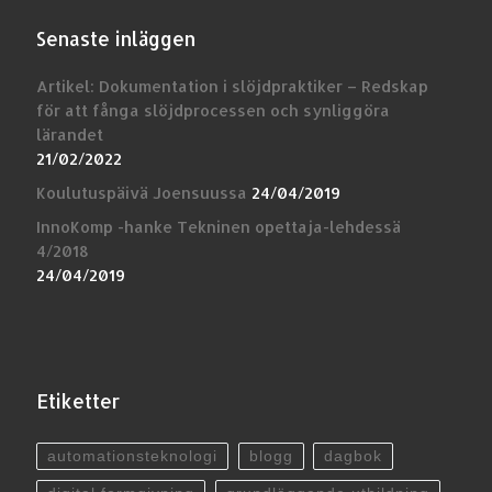
Senaste inläggen
Artikel: Dokumentation i slöjdpraktiker – Redskap
för att fånga slöjdprocessen och synliggöra
lärandet
21/02/2022
Koulutuspäivä Joensuussa
24/04/2019
InnoKomp -hanke Tekninen opettaja-lehdessä
4/2018
24/04/2019
Etiketter
automationsteknologi
blogg
dagbok