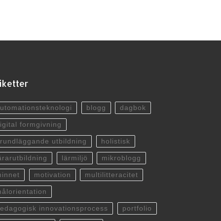
iketter
utomationsteknologi
blogg
dagbok
igital formgivning
rundläggande utbildning
holistisk
ärarutbildning
lärmiljö
mikroblogg
innet
motivation
multilitteracitet
ålorientation
edagogisk innovationsprocess
portfolio