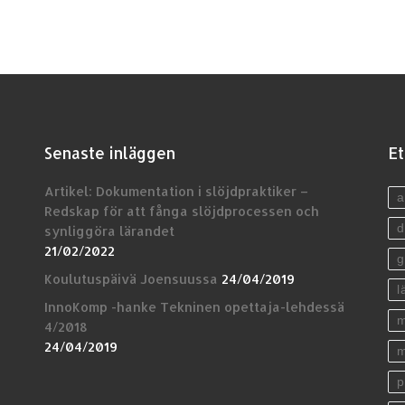
Senaste inläggen
Et
Artikel: Dokumentation i slöjdpraktiker –
a
Redskap för att fånga slöjdprocessen och
d
synliggöra lärandet
21/02/2022
g
Koulutuspäivä Joensuussa
24/04/2019
l
InnoKomp -hanke Tekninen opettaja-lehdessä
m
4/2018
24/04/2019
m
p