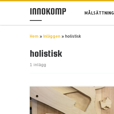
Hoppa till innehåll
INNOKOMP
MÅLSÄTTNIN
Hem
»
Inläggen
»
holistisk
holistisk
1 inlägg
The questions elaborated upon and
discussed in this article emanate from all
educational levels at which education and
studies in crafts appear in Finland. The