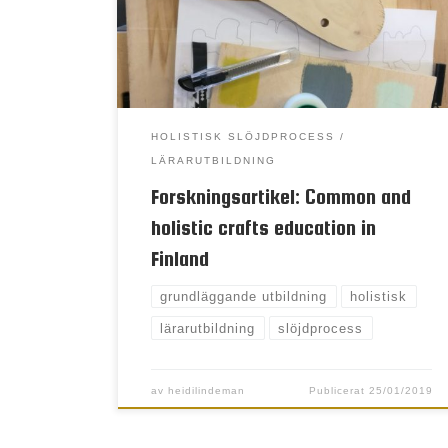
following questions permeate the article:
What is the status of Finland´s
educational craft field at the end of the
[…]
HOLISTISK SLÖJDPROCESS
LÄRARUTBILDNING
Forskningsartikel: Common and
holistic crafts education in
Finland
grundläggande utbildning
holistisk
lärarutbildning
slöjdprocess
av
heidilindeman
Publicerat
25/01/2019