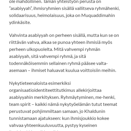
ole mahdollinen. Tämän yhteistyön perusta on
”asabiyyah”, ihmisryhmien sisällä vallitseva ryhmähenki,
solidaarisuus, heimolaisuus, joka on Muquaddimahin
ydinkäsite.
Vahvinta asabiyyah on perheen sisällä, mutta kun se on
riittävän vahva, alkaa se punoa yhteen ihmisiä myös
perheen ulkopuolelta. Mitä vahvempi ryhmän
asabiyyah, sitä vahvempi ryhmä, ja sitä
todennäköisemmin sellainen ryhmä pääsee valta-
asemaan – ihmiset haluavat kuulua voittoisiin meihin.
Nykytieteenaloista esimerkiksi
organisaatioidentiteettitutkimus allekirjoittaa
asabiyyahin merkityksen. Ryhmäytyminen, me-henki,
team spirit – kaikki nämä nykytyöelämän tutut teemat
perustuvat pohjimmiltaan samaan, jo Khaldunin
tunnistamaan ajatukseen: kun ihmisjoukkio kokee
vahvaa yhteenkuuluvuutta, pystyy kyseinen