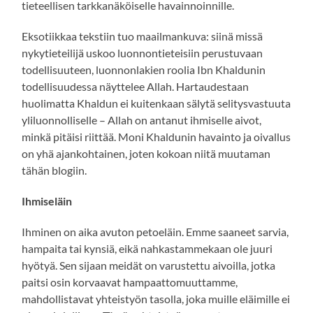
tieteellisen tarkkanäköiselle havainnoinnille.
Eksotiikkaa tekstiin tuo maailmankuva: siinä missä
nykytieteilijä uskoo luonnontieteisiin perustuvaan
todellisuuteen, luonnonlakien roolia Ibn Khaldunin
todellisuudessa näyttelee Allah. Hartaudestaan
huolimatta Khaldun ei kuitenkaan sälytä selitysvastuuta
yliluonnolliselle – Allah on antanut ihmiselle aivot,
minkä pitäisi riittää. Moni Khaldunin havainto ja oivallus
on yhä ajankohtainen, joten kokoan niitä muutaman
tähän blogiin.
Ihmiseläin
Ihminen on aika avuton petoeläin. Emme saaneet sarvia,
hampaita tai kynsiä, eikä nahkastammekaan ole juuri
hyötyä. Sen sijaan meidät on varustettu aivoilla, jotka
paitsi osin korvaavat hampaattomuuttamme,
mahdollistavat yhteistyön tasolla, joka muille eläimille ei