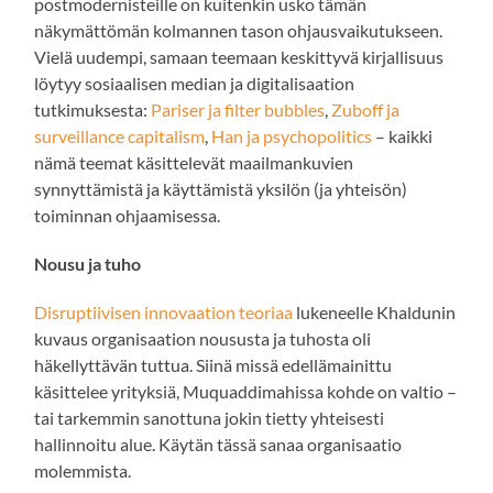
postmodernisteille on kuitenkin usko tämän
näkymättömän kolmannen tason ohjausvaikutukseen.
Vielä uudempi, samaan teemaan keskittyvä kirjallisuus
löytyy sosiaalisen median ja digitalisaation
tutkimuksesta:
Pariser ja filter bubbles
,
Zuboff ja
surveillance capitalism
,
Han ja psychopolitics
– kaikki
nämä teemat käsittelevät maailmankuvien
synnyttämistä ja käyttämistä yksilön (ja yhteisön)
toiminnan ohjaamisessa.
Nousu ja tuho
Disruptiivisen innovaation teoriaa
lukeneelle Khaldunin
kuvaus organisaation noususta ja tuhosta oli
häkellyttävän tuttua. Siinä missä edellämainittu
käsittelee yrityksiä, Muquaddimahissa kohde on valtio –
tai tarkemmin sanottuna jokin tietty yhteisesti
hallinnoitu alue. Käytän tässä sanaa organisaatio
molemmista.