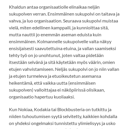
Khaldun antaa organisaatiolle elinaikaa neljän
sukupolven verran. Ensimmäinen sukupolvi on taitava ja
vahva, ja luo organisaation. Seuraava sukupolvi muistaa
vielä, miten edellinen kamppaili, ja kunnioittaa sitä,
mutta nauttii jo enemmän aseman eduista kuin
ensimmäinen. Kolmannelle sukupolvelle valta näkyy
ensisijaisesti saavutettuina etuina, ja vallan saamiseksi
tehty työ on jo unohtunut, joten valtaa pidetään
itsestään selvänä ja sitä käytetään myös väärin, omien
etujen vahvistamiseen. Neljäs sukupolvi on jo niin vallan
ja etujen turmeleva ja etuoikeutetun asemansa
heikentämä, että vaikka uutta (ensimmäisen
sukupolven) valloittajaa ei näköpiirissä olisikaan,
organisaatio hapertuu kuoliaaksi.
Kun Nokiaa, Kodakia tai Blockbusteria on tutkittu ja
niiden tuhoutumisen syytä selvitetty, kaikkien kohdalla
on yhdeksi ongelmaksi tunnistettu ylimielisyys ja usko