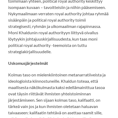
toimimaan yhteen, political royal authority keskittyy
isompaan kuvaan – tavoitteisiin ja niihin pääsemiseen.
Nykymaailmaan verraten royal authority johtaa ryhmää
sisäänpäin ja political royal authority toimii
strategisesti, ryhmän ja ulkomaailman rajapinnassa.
Moni Khaldunin royal authorityyn liittyvä oivallus
löytyykin johtajuuskirjallisuudesta, kun taas moni
political royal authority -teemoista on tuttu
strategiakirjallisuudelle.
Uskomusjärjestelmät
Kolmas taso on mielenkiintoinen metanarratiiveista ja
ideologioista kiinnostuneille. Khaldun toteaa, että
maallisesta näkökulmasta kaksi edellämainittua tasoa
ovat täysin riittävät ihmisten yhteistoiminnan
järjestämiseen. Sen sijaan kolmas taso, kalifaatti, on
tärkeä vain jos ja kun ihmisten oletetaan haluavan
taivaaseen: kalifaatin tehtävä on asettaa raamit sille,