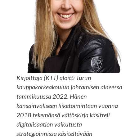
Kirjoittaja (KTT) aloitti Turun
kauppakorkeakoulun johtamisen aineessa
tammikuussa 2022. Hänen
kansainväliseen liiketoimintaan
vuonna
2018 tekemänsä väitöskirja käsitteli
digitalisaation vaikutusta
strategioinnissa käsiteltävään