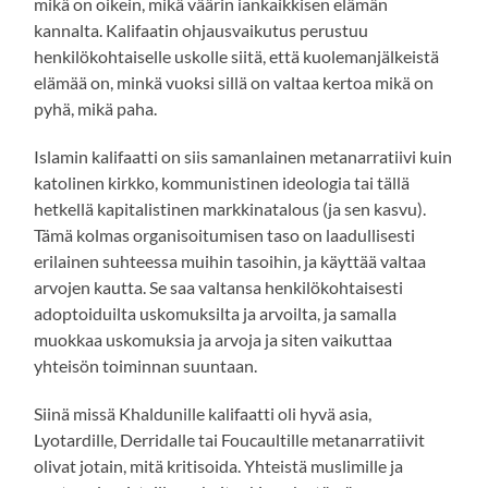
mikä on oikein, mikä väärin iankaikkisen elämän
kannalta. Kalifaatin ohjausvaikutus perustuu
henkilökohtaiselle uskolle siitä, että kuolemanjälkeistä
elämää on, minkä vuoksi sillä on valtaa kertoa mikä on
pyhä, mikä paha.
Islamin kalifaatti on siis samanlainen metanarratiivi kuin
katolinen kirkko, kommunistinen ideologia tai tällä
hetkellä kapitalistinen markkinatalous (ja sen kasvu).
Tämä kolmas organisoitumisen taso on laadullisesti
erilainen suhteessa muihin tasoihin, ja käyttää valtaa
arvojen kautta. Se saa valtansa henkilökohtaisesti
adoptoiduilta uskomuksilta ja arvoilta, ja samalla
muokkaa uskomuksia ja arvoja ja siten vaikuttaa
yhteisön toiminnan suuntaan.
Siinä missä Khaldunille kalifaatti oli hyvä asia,
Lyotardille, Derridalle tai Foucaultille metanarratiivit
olivat jotain, mitä kritisoida. Yhteistä muslimille ja