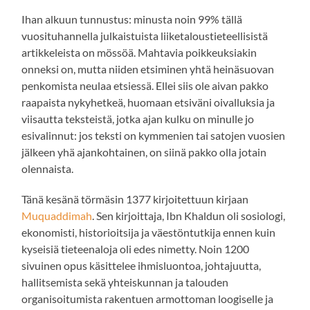
Ihan alkuun tunnustus: minusta noin 99% tällä
vuosituhannella julkaistuista liiketaloustieteellisistä
artikkeleista on mössöä. Mahtavia poikkeuksiakin
onneksi on, mutta niiden etsiminen yhtä heinäsuovan
penkomista neulaa etsiessä. Ellei siis ole aivan pakko
raapaista nykyhetkeä, huomaan etsiväni oivalluksia ja
viisautta teksteistä, jotka ajan kulku on minulle jo
esivalinnut: jos teksti on kymmenien tai satojen vuosien
jälkeen yhä ajankohtainen, on siinä pakko olla jotain
olennaista.
Tänä kesänä törmäsin 1377 kirjoitettuun kirjaan
Muquaddimah
. Sen kirjoittaja, Ibn Khaldun oli sosiologi,
ekonomisti, historioitsija ja väestöntutkija ennen kuin
kyseisiä tieteenaloja oli edes nimetty. Noin 1200
sivuinen opus käsittelee ihmisluontoa, johtajuutta,
hallitsemista sekä yhteiskunnan ja talouden
organisoitumista rakentuen armottoman loogiselle ja