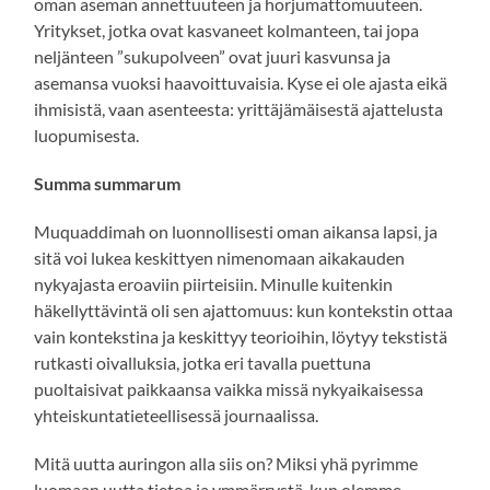
oman aseman annettuuteen ja horjumattomuuteen.
Yritykset, jotka ovat kasvaneet kolmanteen, tai jopa
neljänteen ”sukupolveen” ovat juuri kasvunsa ja
asemansa vuoksi haavoittuvaisia. Kyse ei ole ajasta eikä
ihmisistä, vaan asenteesta: yrittäjämäisestä ajattelusta
luopumisesta.
Summa summarum
Muquaddimah on luonnollisesti oman aikansa lapsi, ja
sitä voi lukea keskittyen nimenomaan aikakauden
nykyajasta eroaviin piirteisiin. Minulle kuitenkin
häkellyttävintä oli sen ajattomuus: kun kontekstin ottaa
vain kontekstina ja keskittyy teorioihin, löytyy tekstistä
rutkasti oivalluksia, jotka eri tavalla puettuna
puoltaisivat paikkaansa vaikka missä nykyaikaisessa
yhteiskuntatieteellisessä journaalissa.
Mitä uutta auringon alla siis on? Miksi yhä pyrimme
luomaan uutta tietoa ja ymmärrystä, kun olemme