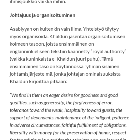
ihmisjoukkio vaikka mihin.
Johtajuus ja organisoituminen
Asabiyyah on kuitenkin vain liima. Yhteistyö täytyy
myös organisoida. Khaldun jäsentää organisoitumisen
kolmeen tasoon, joista ensimmäinen on
englanninkieliseen tekstiin käännetty ”royal authority”
(vaikka kuninkaista ei Khaldun juuri puhu). Tämä
ensimmäinen taso on käytännössä ryhmän sisäinen
johtamisjärjestelmä, jonka johtajan ominaisuuksista
Khaldun kirjoittaa pitkään:
”We find in them an eager desire for goodness and good
qualities, such as generosity, the forgiveness of error,
tolerance toward the weak, hospitality toward guests, the
support of dependents, maintenance of the indigent, patience
in adverse circumstances, faithful fulfillment of obligations,
liberality with money for the preservation of honor, respect
for the religious law and for the scholars who are learned in