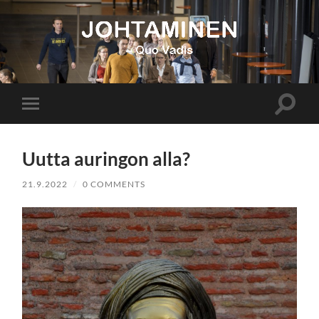
Johtaminen
Toggle
Toggle
search
mobile
field
menu
Uutta auringon alla?
21.9.2022
/
0 COMMENTS