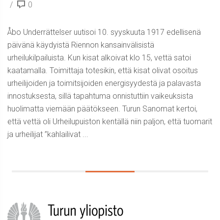
0
Åbo Underrättelser uutisoi 10. syyskuuta 1917 edellisenä
päivänä käydyistä Riennon kansainvälisistä
urheilukilpailuista. Kun kisat alkoivat klo 15, vettä satoi
kaatamalla. Toimittaja totesikin, että kisat olivat osoitus
urheilijoiden ja toimitsijoiden energisyydestä ja palavasta
innostuksesta, sillä tapahtuma onnistuttiin vaikeuksista
huolimatta viemään päätökseen. Turun Sanomat kertoi,
että vettä oli Urheilupuiston kentällä niin paljon, että tuomarit
ja urheilijat ”kahlailivat ...
Sidebar