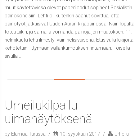
muut käytettävissä olevat paperilaadut sopineet Sosialistin
painokoneisiin. Lehti oli kuitenkin saanut sovittua, että
painotyöt jatkuisivat Uuden Auran kirjapainossa. Näin lopulta
toteutuikin, ja samalla voi nähdä painojäljen muutoksen. 11.
helmikuuta lehti ilmestyi vain nelisivuisena. Etusivulla lukijoita
kehotettiin liittymään vallankumouksen rintamaan. Toisella
sivulla ...
Urheilukilpailu
uimanäytöksenä
by Elämää Turussa
10. syyskuun 2017
Urheilu