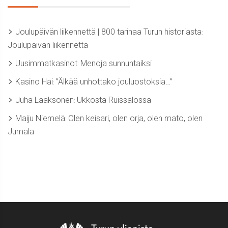
Joulupäivän liikennettä | 800 tarinaa Turun historiasta
:
Joulupäivän liikennettä
Uusimmatkasinot
Menoja sunnuntaiksi
:
Kasino Hai
”Älkää unhottako jouluostoksia…”
:
Juha Laaksonen
Ukkosta Ruissalossa
:
Maiju Niemelä
Olen keisari, olen orja, olen mato, olen
:
Jumala