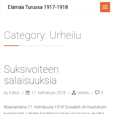
Menu
Elämää Turussa 1917-1918
Category: Urheilu
Suksivoiteen
salaisuuksia
by Editor
11. helmikuun 2018
Urheilu
0
Maanantaina 11. helmikuuta 1918 Sosialisti oli muutoksen
kynnyksellä. Lehden käyttämä paperi oli lopussa, eivätkä