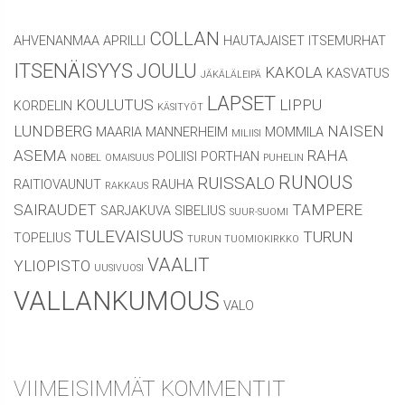
COLLAN
AHVENANMAA
APRILLI
HAUTAJAISET
ITSEMURHAT
ITSENÄISYYS
JOULU
KAKOLA
KASVATUS
JÄKÄLÄLEIPÄ
LAPSET
KOULUTUS
LIPPU
KORDELIN
KÄSITYÖT
LUNDBERG
NAISEN
MAARIA
MANNERHEIM
MOMMILA
MILIISI
ASEMA
RAHA
POLIISI
PORTHAN
NOBEL
OMAISUUS
PUHELIN
RUNOUS
RUISSALO
RAITIOVAUNUT
RAUHA
RAKKAUS
SAIRAUDET
TAMPERE
SARJAKUVA
SIBELIUS
SUUR-SUOMI
TULEVAISUUS
TURUN
TOPELIUS
TURUN TUOMIOKIRKKO
VAALIT
YLIOPISTO
UUSIVUOSI
VALLANKUMOUS
VALO
VIIMEISIMMÄT KOMMENTIT