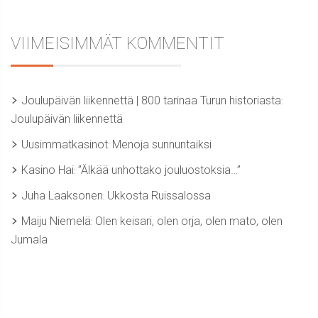
VIIMEISIMMÄT KOMMENTIT
Joulupäivän liikennettä | 800 tarinaa Turun historiasta
:
Joulupäivän liikennettä
Uusimmatkasinot
Menoja sunnuntaiksi
:
Kasino Hai
”Älkää unhottako jouluostoksia…”
:
Juha Laaksonen
Ukkosta Ruissalossa
:
Maiju Niemelä
Olen keisari, olen orja, olen mato, olen
:
Jumala