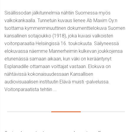
Sisällissodan jälkitunnelmia nähtiin Suomessa myös
valkokankaalla. Tunnetuin kuvaus lienee Ab Maxim Oy:n
tuottama kymmenminuuttinen dokumenttielokuva Suomen
kansallinen sotajoukko (1918), joka kuvasi valkoisten
voitonparaatia Helsiingissä 16. toukokuuta. Säilyneessä
elokuvassa näemme Mannerheimin kulkevan joukkojensa
etunenässä samaan aikaan, kun väki on kerääntynyt
Esplanadille ottamaan voittajat vastaan. Elokuva on
nähtävissä kokonaisuudessaan Kansallisen
audiovisuaalisen instituutin Elävä muisti -palvelussa.
Voitonparaatista tehtiin ...