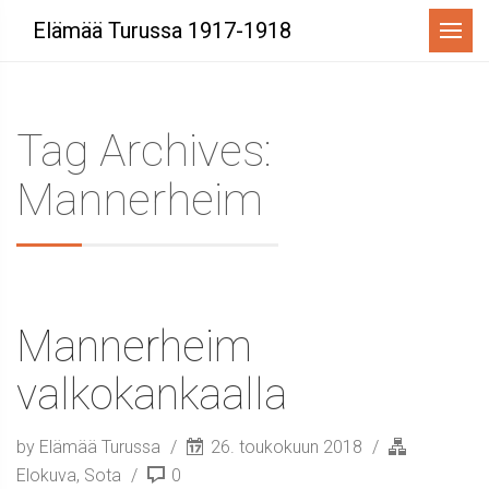
Menu
Elämää Turussa 1917-1918
Tag Archives:
Mannerheim
Mannerheim
valkokankaalla
by Elämää Turussa
26. toukokuun 2018
Elokuva
,
Sota
0