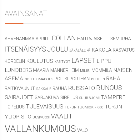
AVAINSANAT
COLLAN
AHVENANMAA
APRILLI
HAUTAJAISET
ITSEMURHAT
ITSENÄISYYS
JOULU
KAKOLA
KASVATUS
JÄKÄLÄLEIPÄ
LAPSET
KOULUTUS
LIPPU
KORDELIN
KÄSITYÖT
LUNDBERG
NAISEN
MAARIA
MANNERHEIM
MOMMILA
MILIISI
ASEMA
RAHA
POLIISI
PORTHAN
NOBEL
OMAISUUS
PUHELIN
RUNOUS
RUISSALO
RAITIOVAUNUT
RAUHA
RAKKAUS
SAIRAUDET
TAMPERE
SARJAKUVA
SIBELIUS
SUUR-SUOMI
TULEVAISUUS
TURUN
TOPELIUS
TURUN TUOMIOKIRKKO
VAALIT
YLIOPISTO
UUSIVUOSI
VALLANKUMOUS
VALO