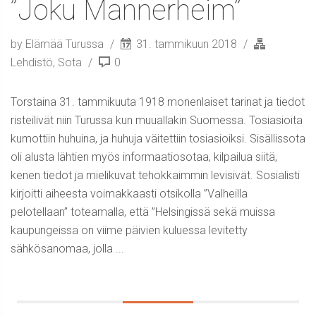
”Joku Mannerheim”
by Elämää Turussa
31. tammikuun 2018
Lehdistö
,
Sota
0
Torstaina 31. tammikuuta 1918 monenlaiset tarinat ja tiedot
risteilivät niin Turussa kun muuallakin Suomessa. Tosiasioita
kumottiin huhuina, ja huhuja väitettiin tosiasioiksi. Sisällissota
oli alusta lähtien myös informaatiosotaa, kilpailua siitä,
kenen tiedot ja mielikuvat tehokkaimmin levisivät. Sosialisti
kirjoitti aiheesta voimakkaasti otsikolla ”Valheilla
pelotellaan” toteamalla, että ”Helsingissä sekä muissa
kaupungeissa on viime päivien kuluessa levitetty
sähkösanomaa, jolla ...