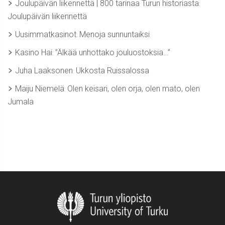
Joulupäivän liikennettä | 800 tarinaa Turun historiasta
:
Joulupäivän liikennettä
Uusimmatkasinot
Menoja sunnuntaiksi
:
Kasino Hai
”Älkää unhottako jouluostoksia…”
:
Juha Laaksonen
Ukkosta Ruissalossa
:
Maiju Niemelä
Olen keisari, olen orja, olen mato, olen
:
Jumala