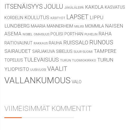
ITSENÄISYYS
JOULU
KAKOLA
KASVATUS
JÄKÄLÄLEIPÄ
LAPSET
KOULUTUS
LIPPU
KORDELIN
KÄSITYÖT
LUNDBERG
NAISEN
MAARIA
MANNERHEIM
MOMMILA
MILIISI
ASEMA
RAHA
POLIISI
PORTHAN
NOBEL
OMAISUUS
PUHELIN
RUNOUS
RUISSALO
RAITIOVAUNUT
RAUHA
RAKKAUS
SAIRAUDET
TAMPERE
SARJAKUVA
SIBELIUS
SUUR-SUOMI
TULEVAISUUS
TURUN
TOPELIUS
TURUN TUOMIOKIRKKO
VAALIT
YLIOPISTO
UUSIVUOSI
VALLANKUMOUS
VALO
VIIMEISIMMÄT KOMMENTIT