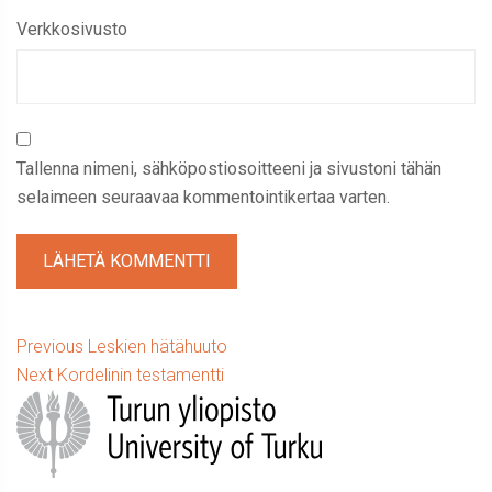
Verkkosivusto
Tallenna nimeni, sähköpostiosoitteeni ja sivustoni tähän
selaimeen seuraavaa kommentointikertaa varten.
Artikkelien
Previous
Previous
Leskien hätähuuto
Next
post:
Next
Kordelinin testamentti
selaus
Sidebar
post: