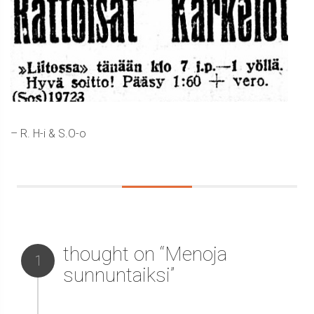
– R. H-i & S.O-o
thought on “Menoja
1
sunnuntaiksi”