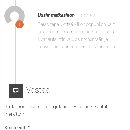
Uusimmatkasinot
on 8.3.2022
Paras tapa viettää viikonloppuni on vain
1
pelata online-kasinoa, pandemia ja sota
eivät auta minua ulos menemään ja
bensan hinnannousu on naula arkkuun.
Vastaa
Sähköpostiosoitettasi ei julkaista.
Pakolliset kentät on
merkitty
*
Kommentti
*