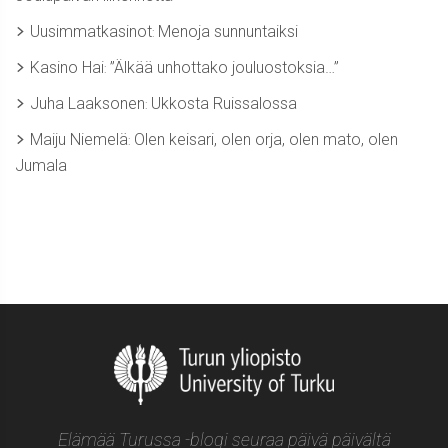
Uusimmatkasinot
Menoja sunnuntaiksi
:
Kasino Hai
”Älkää unhottako jouluostoksia…”
:
Juha Laaksonen
Ukkosta Ruissalossa
:
Maiju Niemelä
Olen keisari, olen orja, olen mato, olen
:
Jumala
Elämää Turussa -blogi seuraa päivä päivältä