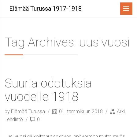
Menu
Elämää Turussa 1917-1918
Tag Archives: uusivuosi
Suuria odotuksia
vuodelle 1918
by Elämää Turussa
01. tammikuun 2018
Arki
,
Lehdistö
0
Uusi vuosi oli koittanut sekavan, epävarman mutta myös