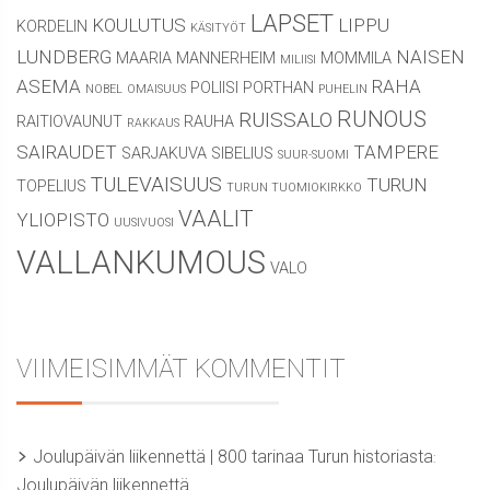
LAPSET
KOULUTUS
LIPPU
KORDELIN
KÄSITYÖT
LUNDBERG
NAISEN
MAARIA
MANNERHEIM
MOMMILA
MILIISI
ASEMA
RAHA
POLIISI
PORTHAN
NOBEL
OMAISUUS
PUHELIN
RUNOUS
RUISSALO
RAITIOVAUNUT
RAUHA
RAKKAUS
SAIRAUDET
TAMPERE
SARJAKUVA
SIBELIUS
SUUR-SUOMI
TULEVAISUUS
TURUN
TOPELIUS
TURUN TUOMIOKIRKKO
VAALIT
YLIOPISTO
UUSIVUOSI
VALLANKUMOUS
VALO
VIIMEISIMMÄT KOMMENTIT
Joulupäivän liikennettä | 800 tarinaa Turun historiasta
:
Joulupäivän liikennettä