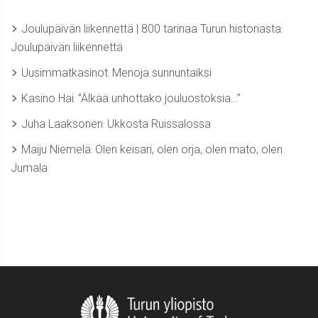
Joulupäivän liikennettä | 800 tarinaa Turun historiasta
:
Joulupäivän liikennettä
Uusimmatkasinot
Menoja sunnuntaiksi
:
Kasino Hai
”Älkää unhottako jouluostoksia…”
:
Juha Laaksonen
Ukkosta Ruissalossa
:
Maiju Niemelä
Olen keisari, olen orja, olen mato, olen
:
Jumala