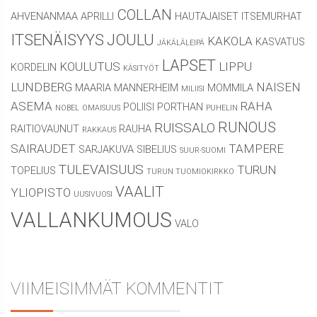
COLLAN
AHVENANMAA
APRILLI
HAUTAJAISET
ITSEMURHAT
ITSENÄISYYS
JOULU
KAKOLA
KASVATUS
JÄKÄLÄLEIPÄ
LAPSET
KOULUTUS
LIPPU
KORDELIN
KÄSITYÖT
LUNDBERG
NAISEN
MAARIA
MANNERHEIM
MOMMILA
MILIISI
ASEMA
RAHA
POLIISI
PORTHAN
NOBEL
OMAISUUS
PUHELIN
RUNOUS
RUISSALO
RAITIOVAUNUT
RAUHA
RAKKAUS
SAIRAUDET
TAMPERE
SARJAKUVA
SIBELIUS
SUUR-SUOMI
TULEVAISUUS
TURUN
TOPELIUS
TURUN TUOMIOKIRKKO
VAALIT
YLIOPISTO
UUSIVUOSI
VALLANKUMOUS
VALO
VIIMEISIMMÄT KOMMENTIT