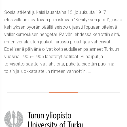
Sosialisti-lehti julkaisi lauantaina 15. joulukuuta 1917
etusivullaan näyttävän piirroskuvan ”Kehityksen jarrut”, jossa
kehityksen pyörän päällä seisoo uljaasti lippuaan pitelevä
vallankumouksen hengetär. Päivän lehdessä kerrottiin siitä,
miten venäläisten joukot Turussa pikkuhiljaa vähenivät.
Edellisenä päivänä olivat kotiseudulleen palanneet Turkuun
vuosina 1905–1906 lähetetyt sotilaat. Punaliput ja
torvisoitto saattelivat lähtijöitä, puheita pidettiin puolin ja
toisin ja luokkataistelun nimeen vannottiin. ...
Sidebar