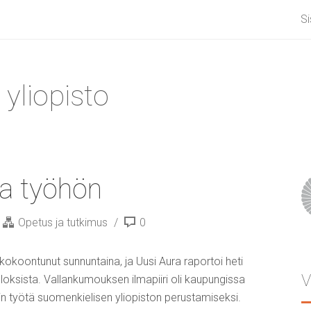
Si
 yliopisto
ta työhön
Opetus ja tutkimus
0
kokoontunut sunnuntaina, ja Uusi Aura raportoi heti
V
ksista. Vallankumouksen ilmapiiri oli kaupungissa
iin työtä suomenkielisen yliopiston perustamiseksi.