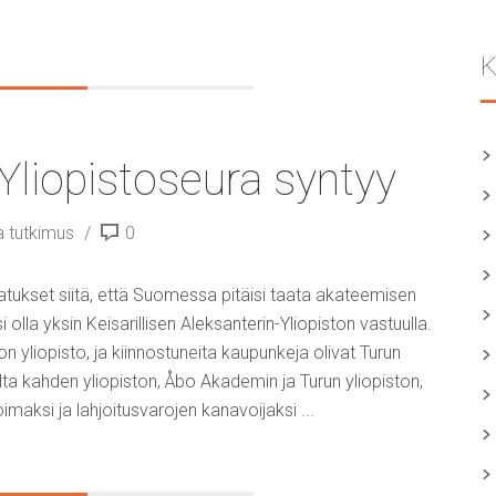
K
liopistoseura syntyy
a tutkimus
0
jatukset siitä, että Suomessa pitäisi taata akateemisen
olla yksin Keisarillisen Aleksanterin-Yliopiston vastuulla.
on yliopisto, ja kiinnostuneita kaupunkeja olivat Turun
ulta kahden yliopiston, Åbo Akademin ja Turun yliopiston,
maksi ja lahjoitusvarojen kanavoijaksi ...