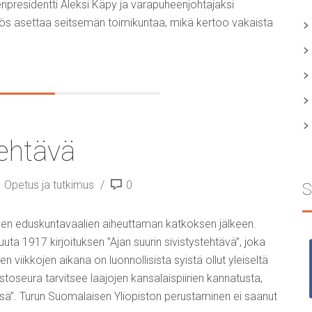
enpresidentti Aleksi Käpy ja varapuheenjohtajaksi
yös asettaa seitsemän toimikuntaa, mikä kertoo vakaista
tehtävä
Opetus ja tutkimus
0
S
teen eduskuntavaalien aiheuttaman katkoksen jälkeen.
uta 1917 kirjoituksen ”Ajan suurin sivistystehtävä”, joka
n viikkojen aikana on luonnollisista syistä ollut yleiseltä
stoseura tarvitsee laajojen kansalaispiirien kannatusta,
”. Turun Suomalaisen Yliopiston perustaminen ei saanut