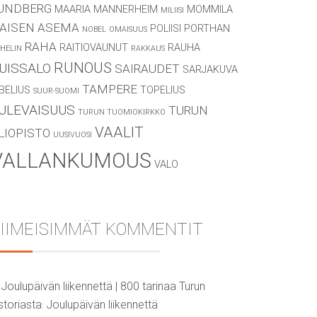
UNDBERG
MAARIA
MANNERHEIM
MOMMILA
MILIISI
AISEN ASEMA
POLIISI
PORTHAN
NOBEL
OMAISUUS
RAHA
RAITIOVAUNUT
RAUHA
HELIN
RAKKAUS
RUNOUS
UISSALO
SAIRAUDET
SARJAKUVA
TAMPERE
IBELIUS
TOPELIUS
SUUR-SUOMI
ULEVAISUUS
TURUN
TURUN TUOMIOKIRKKO
VAALIT
LIOPISTO
UUSIVUOSI
VALLANKUMOUS
VALO
IIMEISIMMÄT KOMMENTIT
Joulupäivän liikennettä | 800 tarinaa Turun
storiasta
Joulupäivän liikennettä
: