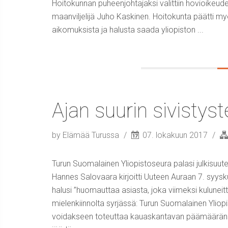
Hoitokunnan puheenjohtajaksi valittiin hovioikeud
maanviljelijä Juho Kaskinen. Hoitokunta päätti m
aikomuksista ja halusta saada yliopiston ...
Ajan suurin sivistys
by Elämää Turussa
07. lokakuun 2017
Turun Suomalainen Yliopistoseura palasi julkisuu
Hannes Salovaara kirjoitti Uuteen Auraan 7. syysku
halusi ”huomauttaa asiasta, joka viimeksi kuluneitte
mielenkiinnolta syrjässä: Turun Suomalainen Yliopi
voidakseen toteuttaa kauaskantavan päämääränsä