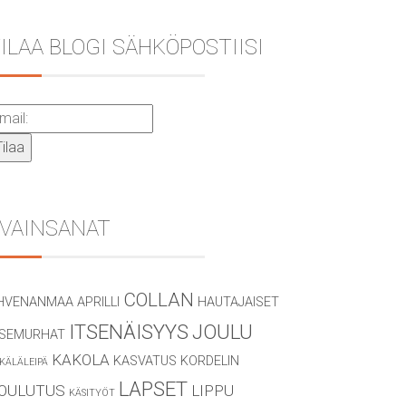
ILAA BLOGI SÄHKÖPOSTIISI
VAINSANAT
COLLAN
HVENANMAA
APRILLI
HAUTAJAISET
ITSENÄISYYS
JOULU
TSEMURHAT
KAKOLA
KASVATUS
KORDELIN
KÄLÄLEIPÄ
LAPSET
OULUTUS
LIPPU
KÄSITYÖT