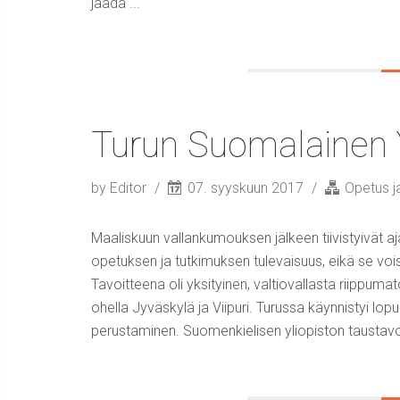
jäädä ...
Turun Suomalainen Y
by Editor
07. syyskuun 2017
Opetus j
Maaliskuun vallankumouksen jälkeen tiivistyivät a
opetuksen ja tutkimuksen tulevaisuus, eikä se voisi 
Tavoitteena oli yksityinen, valtiovallasta riippumat
ohella Jyväskylä ja Viipuri. Turussa käynnistyi lop
perustaminen. Suomenkielisen yliopiston taustavoi