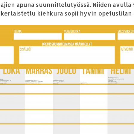
tajien apuna suunnittelutyössä. Niiden avull
nkertaistettu kiehkura sopii hyvin opetustilan 