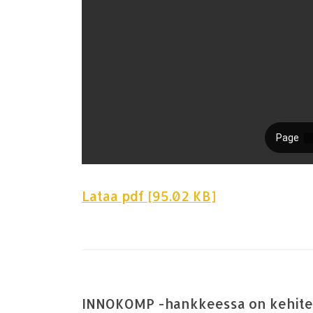
Lataa pdf [95.02 KB]
INNOKOMP -hankkeessa on kehitelt