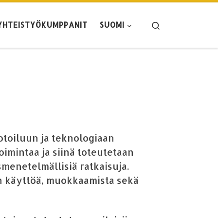
Search
YHTEISTYÖKUMPPANIT
SUOMI
otoiluun ja teknologiaan
imintaa ja siinä toteutetaan
smenetelmällisiä ratkaisuja.
ien käyttöä, muokkaamista sekä