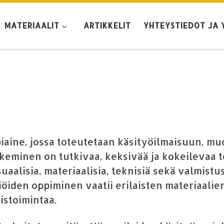
MATERIAALIT
ARTIKKELIT
YHTEYSTIEDOT JA 
iaine, jossa toteutetaan käsityöilmaisuun, mu
keminen on tutkivaa, keksivää ja kokeilevaa to
uaalisia, materiaalisia, teknisiä sekä valmistu
lmiöiden oppiminen vaatii erilaisten materiaal
istoimintaa.