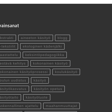
ainsanat
bstrakti
aineeton käsityö
blogg
-tekstiilit
ekologinen kädenjälki
aastattelu
keksintöpedagogiikka
estävä kehitys
kokonainen käsityö
okonainen käsityöprosessi
koulukäsityö
oulun uudistus
käsityö
äsityökasvatus
käsityön opetus
äsityötaito
käsityötuote
askennallinen ajattelu
maahanmuuttajat