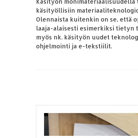
Käsityön monimateriaalisuudella ta
käsityöllisiin materiaaliteknologio
Olennaista kuitenkin on se, että op
laaja-alaisesti esimerkiksi tiety
myös nk. käsityön uudet teknolog
ohjelmointi ja e-tekstiilit.