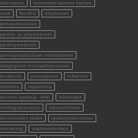
akerspace
monimateriaalinen käsityö
uisti
NordFo
ohjelmointi
pettajankoulutus
ppimis- ja työympäristö
ppimisympäristö
ppimisympäristöjen kehittäminen
edagoginen innovaatioprosessi
eruskoulu
perusopetus
reflektion
obotiikka
tapahtuma
ekninen opettaja -lehti
teknologia
eknologiakasvatus
tilasuunnittelu
ulevaisuuden taidot
täydennyskoulutus
tvärdering
vaatesuunnittelu