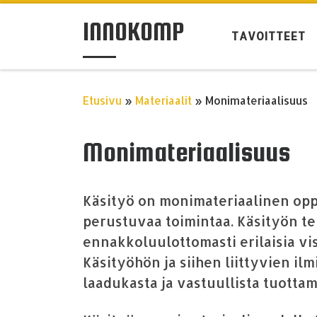
Skip to content
INNOKOMP
TAVOITTEET
Etusivu
»
Materiaalit
»
Monimateriaalisuus
Monimateriaalisuus
Käsityö on monimateriaalinen opp
perustuvaa toimintaa. Käsityön te
ennakkoluulottomasti erilaisia vis
Käsityöhön ja siihen liittyvien i
laadukasta ja vastuullista tuottam