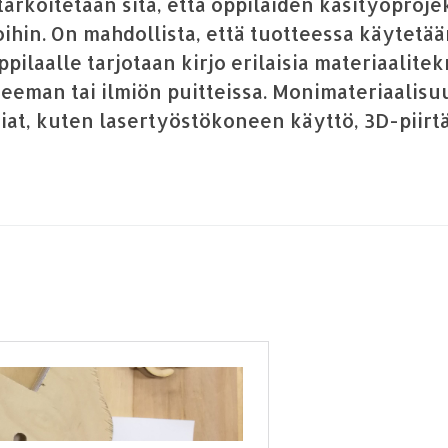
rkoitetaan sitä, että oppilaiden käsityöprojek
ihin. On mahdollista, että tuotteessa käytetään
pilaalle tarjotaan kirjo erilaisia materiaalite
n teeman tai ilmiön puitteissa. Monimateriaali
iat, kuten lasertyöstökoneen käyttö, 3D-piirt