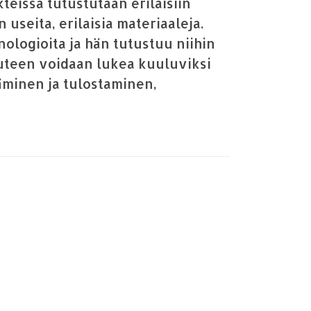
teissa tutustutaan erilaisiin
 useita, erilaisia materiaaleja.
knologioita ja hän tutustuu niihin
suuteen voidaan lukea kuuluviksi
äminen ja tulostaminen,