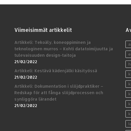
Viimeisimmät artikkelit
Av
Artikkeli: Tekoäly, koneoppiminen ja
a
teknologinen murros – Kohti datatoimijuutta ja
e
tulevaisuuden design-taitoja
21/02/2022
h
Artikkeli: Kestävä kädenjälki käsityössä
k
21/02/2022
k
Artikkeli: Dokumentation i slöjdpraktiker –
Redskap för att fånga slöjdprocessen och
k
synliggöra lärandet
k
21/02/2022
k
l