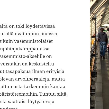
ltä on toki löydettävissä
sa esillä ovat muun muassa
rit kuin vasemmistolaiset
enjohtajakamppailussa
-vasemmisto-akselille on
rvoistakin on keskusteltu
lut tasapaksua ilman erityisiä
 olevan arvoliberaaleja, mutta
ttu ottamasta tarkemmin kantaa
ristöteemoihin. Tuntuu siltä,
ista saattaisi löytyä eroja