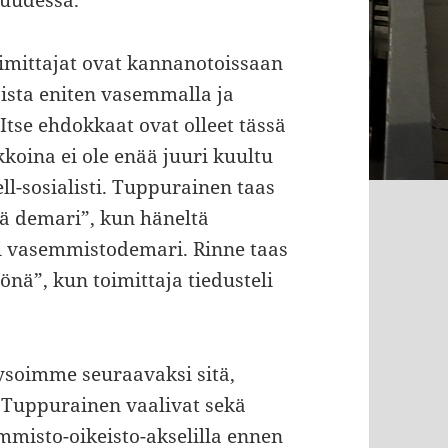
kuudessa.
toimittajat ovat kannanotoissaan
aista eniten vasemmalla ja
tse ehdokkaat ovat olleet tässä
kkoina ei ole enää juuri kuultu
l-sosialisti. Tuppurainen taas
tä demari”, kun häneltä
ai vasemmistodemari. Rinne taas
nä”, kun toimittaja tiedusteli
ysoimme seuraavaksi sitä,
 Tuppurainen vaalivat sekä
semmisto-oikeisto-akselilla ennen