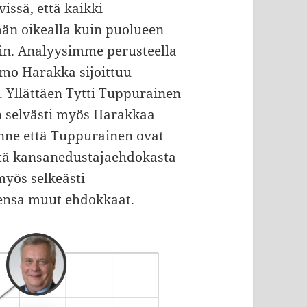
issä, että kaikki
n oikealla kuin puolueen
n. Analyysimme perusteella
imo Harakka sijoittuu
 Yllättäen Tytti Tuppurainen
en selvästi myös Harakkaa
inne että Tuppurainen ovat
stä kansanedustajaehdokasta
myös selkeästi
ensa muut ehdokkaat.