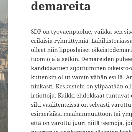
demareita
SDP on työväenpuolue, vaikka sen sisä
erilaisia ryhmittymiä. Lähihistorias
olleet niin lipposlaiset oikeistodema
tuomiojalaisetkin. Demareiden puhe
kandidaattien sijoittuminen oikeisto
kuitenkin ollut varsin vähän esillä. A
niukasti. Keskustelu on ylipäätään ol
irtiottoja. Kaikki ehdokkaat tuntuvat
silti vaalitenteissä on selvästi varo
esimerkiksi maahanmuuttoon tai ympä
että on varottu juuri niitä teemoja, jo