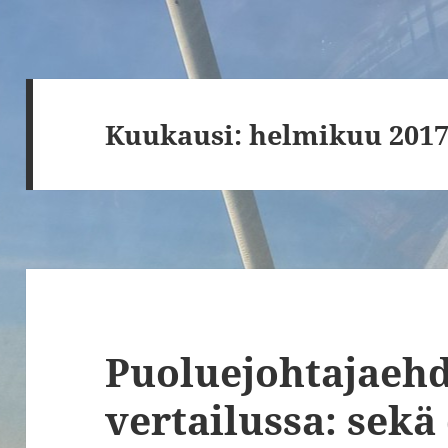
Kuukausi:
helmikuu 201
Puoluejohtajaeh
vertailussa: sekä