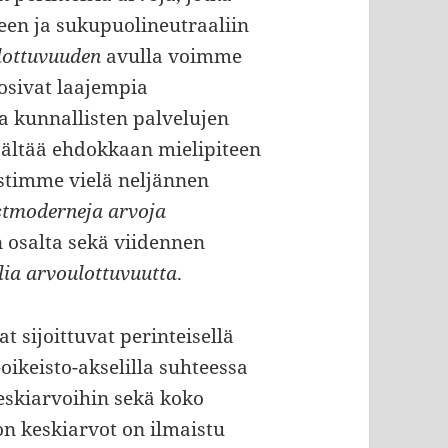
een ja sukupuolineutraaliin
ulottuvuuden
avulla voimme
osivat laajempia
a kunnallisten palvelujen
isältää ehdokkaan mielipiteen
stimme vielä neljännen
stmoderneja arvoja
osalta sekä viidennen
ia arvoulottuvuutta
.
t sijoittuvat perinteisellä
ikeisto-akselilla suhteessa
skiarvoihin sekä koko
on keskiarvot on ilmaistu