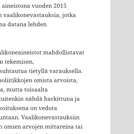
aineistona vuoden 2015
 vaalikonevastauksia, jotka
na datana lehden
likoneaineistot mahdollistavat
en tekemisen,
suhtautua tietyllä varauksella.
oliitikkojen omista arvoista,
ta, mutta toisaalta
kuitenkin nähdä harkittuna ja
rkoituksena on vedota
ntaan. Vaalikonevastauksiin
 omien arvojen mittareina tai