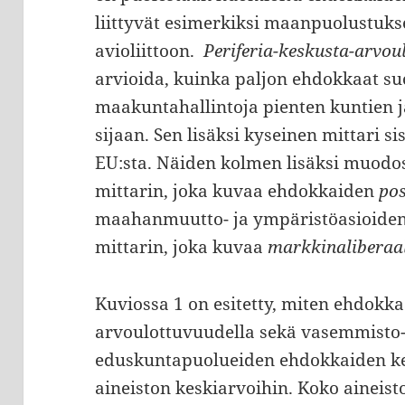
liittyvät esimerkiksi maanpuolustuks
avioliittoon.
Periferia-keskusta-arvo
arvioida, kuinka paljon ehdokkaat su
maakuntahallintoja pienten kuntien j
sijaan. Sen lisäksi kyseinen mittari s
EU:sta. Näiden kolmen lisäksi muodo
mittarin, joka kuvaa ehdokkaiden
po
maahanmuutto- ja ympäristöasioiden 
mittarin, joka kuvaa
markkinaliberaal
Kuviossa 1 on esitetty, miten ehdokkaa
arvoulottuvuudella sekä vasemmisto-o
eduskuntapuolueiden ehdokkaiden ke
aineiston keskiarvoihin. Koko aineist