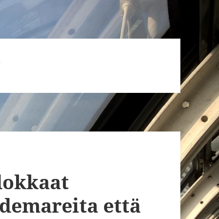
7
dokkaat
 demareita että