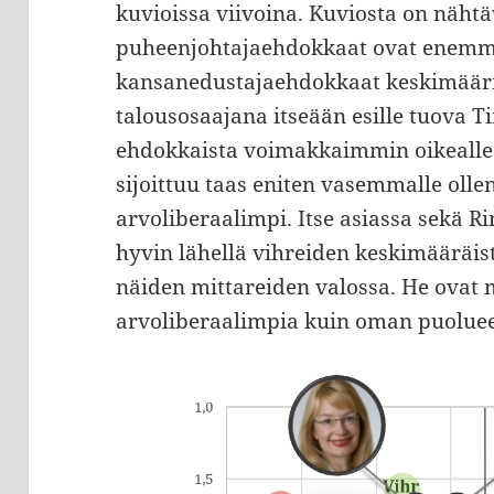
kuvioissa viivoina. Kuviosta on nähtäv
puheenjohtajaehdokkaat ovat enemmä
kansanedustajaehdokkaat keskimääri
talousosaajana itseään esille tuova T
ehdokkaista voimakkaimmin oikealle.
sijoittuu taas eniten vasemmalle oll
arvoliberaalimpi. Itse asiassa sekä R
hyvin lähellä vihreiden keskimääräi
näiden mittareiden valossa. He ovat 
arvoliberaalimpia kuin oman puolue