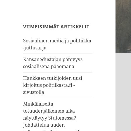
VIIMEISIMMÄT ARTIKKELIT
Sosiaalinen media ja politiikka
-juttusarja
Kansanedustajan pätevyys
sosiaalisena pääomana
Hankkeen tutkijoiden uusi
kirjoitus politiikasta.fi -
sivustolla
Minkälaiselta
totuudenjälkeinen aika
näyttäytyy S(u)omessa?
Johdattelua uuden