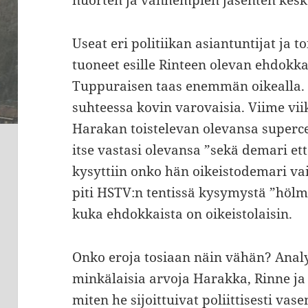
nuorten ja vanhempien jäsenten kes
Useat eri politiikan asiantuntijat ja 
tuoneet esille Rinteen olevan ehdokk
Tuppuraisen taas enemmän oikealla. I
suhteessa kovin varovaisia. Viime vii
Harakan toistelevan olevansa supercel
itse vastasi olevansa ”sekä demari et
kysyttiin onko hän oikeistodemari v
piti HSTV:n tentissä kysymystä ”hölmö
kuka ehdokkaista on oikeistolaisin.
Onko eroja tosiaan näin vähän? Anal
minkälaisia arvoja Harakka, Rinne ja
miten he sijoittuivat poliittisesti va