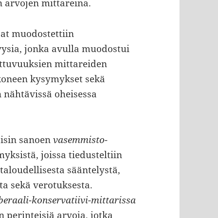
 arvojen mittareina.
at muodostettiin
sia, jonka avulla muodostui
ottuvuuksien mittareiden
koneen kysymykset sekä
 nähtävissä oheisessa
oisin sanoen
vasemmisto-
ksistä, joissa tiedusteltiin
taloudellisesta sääntelystä,
sta sekä verotuksesta.
beraali-konservatiivi-mittarissa
perinteisiä arvoja, jotka