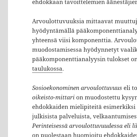
ehdokkaan tavoittelemien äänestäjien
Arvoulottuvuuksia mittaavat muuttuj
hyödyntämällä pääkomponenttianalyy
yhteensä viisi komponenttia. Arvoul
muodostamisessa hyödynnetyt vaali
pääkomponenttianalyysin tulokset on
taulukossa
.
Sosioekonominen arvoulottuvuus
eli t
oikeisto-mittari
on muodostettu kysymy
ehdokkaiden mielipiteitä esimerkiksi 
julkisista palveluista, velkaantumise
Perinteisessä arvoulottuvuudessa eli li
on puolestaan huomioitu ehdokkaiden 