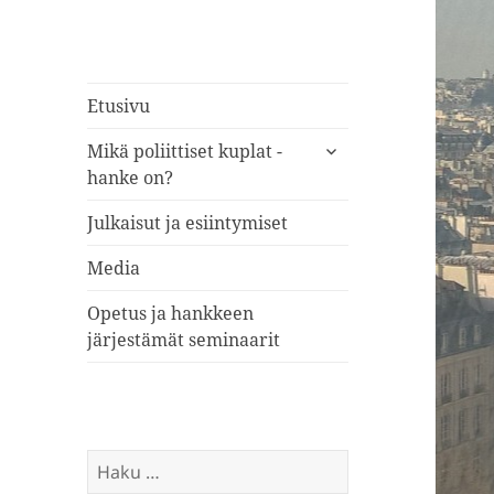
Etusivu
näytä
Mikä poliittiset kuplat -
alavalikko
hanke on?
Julkaisut ja esiintymiset
Media
Opetus ja hankkeen
järjestämät seminaarit
Haku: