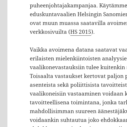
puheenjohtajakampanjaa. Käytämme 
eduskuntavaalien Helsingin Sanomien
ovat muun muassa saatavilla avoime
verkkosivuilta (
HS 2015
).
Vaikka avoimena datana saatavat vaa
erilaisten mielenkiintoisten analyysi
vaalikonevastauksiin tulee kuitenkin 
Toisaalta vastaukset kertovat paljon p
asenteista sekä poliittisista tavoitteis
vaalikoneisiin vastaaminen voidaan 
tavoitteellisena toimintana, jonka ta
mahdollisimman suureen äänestäjäku
voidaankin suhtautua joko ehdokkaan