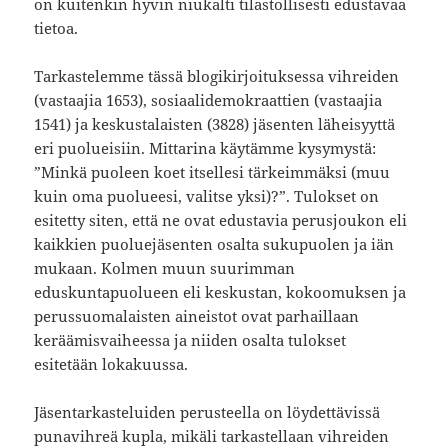
on kuitenkin hyvin niukalti tilastollisesti edustavaa
tietoa.
Tarkastelemme tässä blogikirjoituksessa vihreiden
(vastaajia 1653), sosiaalidemokraattien (vastaajia
1541) ja keskustalaisten (3828) jäsenten läheisyyttä
eri puolueisiin. Mittarina käytämme kysymystä:
”Minkä puoleen koet itsellesi tärkeimmäksi (muu
kuin oma puolueesi, valitse yksi)?”. Tulokset on
esitetty siten, että ne ovat edustavia perusjoukon eli
kaikkien puoluejäsenten osalta sukupuolen ja iän
mukaan. Kolmen muun suurimman
eduskuntapuolueen eli keskustan, kokoomuksen ja
perussuomalaisten aineistot ovat parhaillaan
keräämisvaiheessa ja niiden osalta tulokset
esitetään lokakuussa.
Jäsentarkasteluiden perusteella on löydettävissä
punavihreä kupla, mikäli tarkastellaan vihreiden