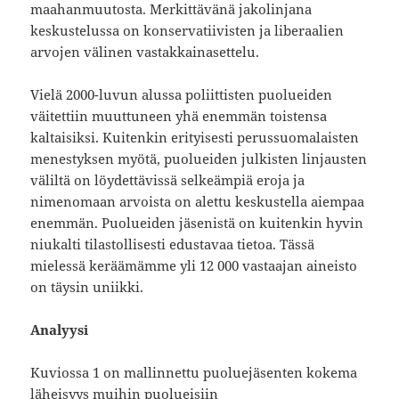
maahanmuutosta. Merkittävänä jakolinjana
keskustelussa on konservatiivisten ja liberaalien
arvojen välinen vastakkainasettelu.
Vielä 2000-luvun alussa poliittisten puolueiden
väitettiin muuttuneen yhä enemmän toistensa
kaltaisiksi. Kuitenkin erityisesti perussuomalaisten
menestyksen myötä, puolueiden julkisten linjausten
väliltä on löydettävissä selkeämpiä eroja ja
nimenomaan arvoista on alettu keskustella aiempaa
enemmän. Puolueiden jäsenistä on kuitenkin hyvin
niukalti tilastollisesti edustavaa tietoa. Tässä
mielessä keräämämme yli 12 000 vastaajan aineisto
on täysin uniikki.
Analyysi
Kuviossa 1 on mallinnettu puoluejäsenten kokema
läheisyys muihin puolueisiin