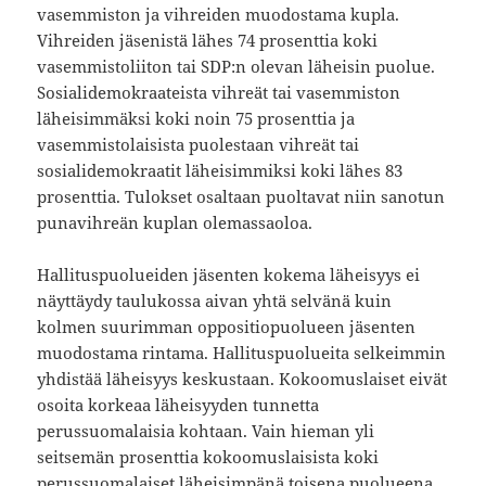
vasemmiston ja vihreiden muodostama kupla.
Vihreiden jäsenistä lähes 74 prosenttia koki
vasemmistoliiton tai SDP:n olevan läheisin puolue.
Sosialidemokraateista vihreät tai vasemmiston
läheisimmäksi koki noin 75 prosenttia ja
vasemmistolaisista puolestaan vihreät tai
sosialidemokraatit läheisimmiksi koki lähes 83
prosenttia. Tulokset osaltaan puoltavat niin sanotun
punavihreän kuplan olemassaoloa.
Hallituspuolueiden jäsenten kokema läheisyys ei
näyttäydy taulukossa aivan yhtä selvänä kuin
kolmen suurimman oppositiopuolueen jäsenten
muodostama rintama. Hallituspuolueita selkeimmin
yhdistää läheisyys keskustaan. Kokoomuslaiset eivät
osoita korkeaa läheisyyden tunnetta
perussuomalaisia kohtaan. Vain hieman yli
seitsemän prosenttia kokoomuslaisista koki
perussuomalaiset läheisimpänä toisena puolueena.