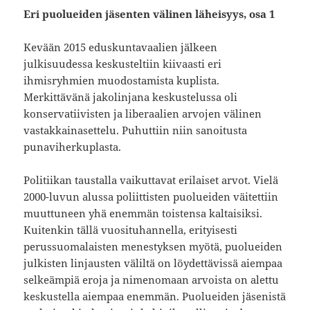
Eri puolueiden jäsenten välinen läheisyys, osa 1
Kevään 2015 eduskuntavaalien jälkeen
julkisuudessa keskusteltiin kiivaasti eri
ihmisryhmien muodostamista kuplista.
Merkittävänä jakolinjana keskustelussa oli
konservatiivisten ja liberaalien arvojen välinen
vastakkainasettelu. Puhuttiin niin sanoitusta
punaviherkuplasta.
Politiikan taustalla vaikuttavat erilaiset arvot. Vielä
2000-luvun alussa poliittisten puolueiden väitettiin
muuttuneen yhä enemmän toistensa kaltaisiksi.
Kuitenkin tällä vuosituhannella, erityisesti
perussuomalaisten menestyksen myötä, puolueiden
julkisten linjausten väliltä on löydettävissä aiempaa
selkeämpiä eroja ja nimenomaan arvoista on alettu
keskustella aiempaa enemmän. Puolueiden jäsenistä