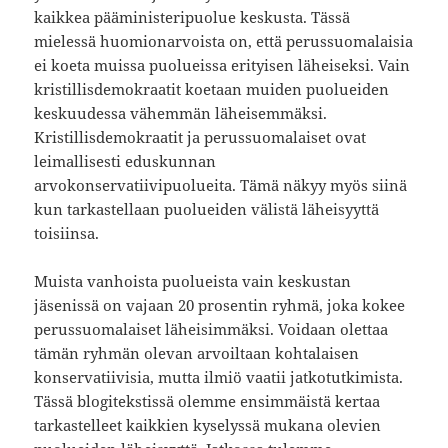
kaikkea pääministeripuolue keskusta. Tässä
mielessä huomionarvoista on, että perussuomalaisia
ei koeta muissa puolueissa erityisen läheiseksi. Vain
kristillisdemokraatit koetaan muiden puolueiden
keskuudessa vähemmän läheisemmäksi.
Kristillisdemokraatit ja perussuomalaiset ovat
leimallisesti eduskunnan
arvokonservatiivipuolueita. Tämä näkyy myös siinä
kun tarkastellaan puolueiden välistä läheisyyttä
toisiinsa.
Muista vanhoista puolueista vain keskustan
jäsenissä on vajaan 20 prosentin ryhmä, joka kokee
perussuomalaiset läheisimmäksi. Voidaan olettaa
tämän ryhmän olevan arvoiltaan kohtalaisen
konservatiivisia, mutta ilmiö vaatii jatkotutkimista.
Tässä blogitekstissä olemme ensimmäistä kertaa
tarkastelleet kaikkien kyselyssä mukana olevien