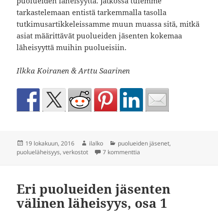
puolueiden läheisyyttä. Jatkossa tulemme
tarkastelemaan entistä tarkemmalla tasolla
tutkimusartikkeleissamme muun muassa sitä, mitkä
asiat määrittävät puolueiden jäsenten kokemaa
läheisyyttä muihin puolueisiin.
Ilkka Koiranen & Arttu Saarinen
Julkaistu
Kirjoittaja
Kategoriat
19 lokakuun, 2016
ilalko
puolueiden jäsenet
,
artikkeliin Punavihreä kupla 
puolueläheisyys
,
verkostot
7 kommenttia
Eri puolueiden jäsenten
välinen läheisyys, osa 1