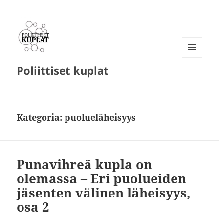
VALIKKO
Poliittiset kuplat
JA
VIMPAIMET
Kategoria:
puolueläheisyys
Punavihreä kupla on
olemassa – Eri puolueiden
jäsenten välinen läheisyys,
osa 2