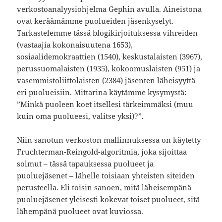
verkostoanalyysiohjelma Gephin avulla. Aineistona
ovat keräämämme puolueiden jäsenkyselyt.
Tarkastelemme tässä blogikirjoituksessa vihreiden
(vastaajia kokonaisuutena 1653),
sosiaalidemokraattien (1540), keskustalaisten (3967),
perussuomalaisten (1935), kokoomuslaisten (951) ja
vasemmistoliittolaisten (2384) jäsenten läheisyyttä
eri puolueisiin. Mittarina käytämme kysymystä:
”Minkä puoleen koet itsellesi tärkeimmäksi (muu
kuin oma puolueesi, valitse yksi)?”.
Niin sanotun verkoston mallinnuksessa on käytetty
Fruchterman-Reingold-algoritmia, joka sijoittaa
solmut – tässä tapauksessa puolueet ja
puoluejäsenet – lähelle toisiaan yhteisten siteiden
perusteella. Eli toisin sanoen, mitä läheisempänä
puoluejäsenet yleisesti kokevat toiset puolueet, sitä
lähempänä puolueet ovat kuviossa.