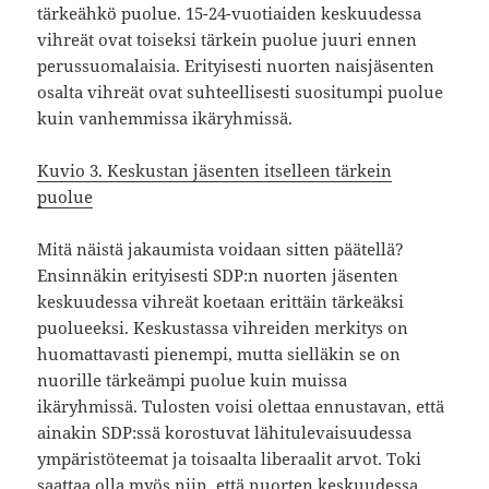
tärkeähkö puolue. 15-24-vuotiaiden keskuudessa
vihreät ovat toiseksi tärkein puolue juuri ennen
perussuomalaisia. Erityisesti nuorten naisjäsenten
osalta vihreät ovat suhteellisesti suositumpi puolue
kuin vanhemmissa ikäryhmissä.
Kuvio 3. Keskustan jäsenten itselleen tärkein
puolue
Mitä näistä jakaumista voidaan sitten päätellä?
Ensinnäkin erityisesti SDP:n nuorten jäsenten
keskuudessa vihreät koetaan erittäin tärkeäksi
puolueeksi. Keskustassa vihreiden merkitys on
huomattavasti pienempi, mutta sielläkin se on
nuorille tärkeämpi puolue kuin muissa
ikäryhmissä. Tulosten voisi olettaa ennustavan, että
ainakin SDP:ssä korostuvat lähitulevaisuudessa
ympäristöteemat ja toisaalta liberaalit arvot. Toki
saattaa olla myös niin, että nuorten keskuudessa