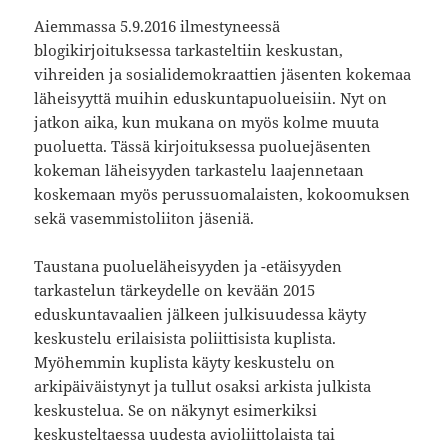
Aiemmassa 5.9.2016 ilmestyneessä
blogikirjoituksessa tarkasteltiin keskustan,
vihreiden ja sosialidemokraattien jäsenten kokemaa
läheisyyttä muihin eduskuntapuolueisiin. Nyt on
jatkon aika, kun mukana on myös kolme muuta
puoluetta. Tässä kirjoituksessa puoluejäsenten
kokeman läheisyyden tarkastelu laajennetaan
koskemaan myös perussuomalaisten, kokoomuksen
sekä vasemmistoliiton jäseniä.
Taustana puolueläheisyyden ja -etäisyyden
tarkastelun tärkeydelle on kevään 2015
eduskuntavaalien jälkeen julkisuudessa käyty
keskustelu erilaisista poliittisista kuplista.
Myöhemmin kuplista käyty keskustelu on
arkipäiväistynyt ja tullut osaksi arkista julkista
keskustelua. Se on näkynyt esimerkiksi
keskusteltaessa uudesta avioliittolaista tai