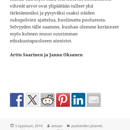
vihreät arvot ovat ylipäätään tulleet yhä
tärkeämmiksi ja pysyväksi osaksi näiden
sukupolvien ajattelua, huolimatta puolueesta.
Selvyyden tälle saamme, kunhan olemme keränneet
myös kolmen muun suurimman
eduskuntapuolueen aineistot.
Arttu Saarinen ja Janna Oksanen
Julkaistu
Kirjoittaja
Kategoriat
5 syyskuun, 2016
aosaar
puolueiden jäsenet
,