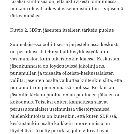
Lisäksi kiintoisaa on, että aktiivisesti toiminnassa
mukana olevat kokevat vasemmistoliiton rivijäseniä
tärkeämmäksi.
Kuvio 2. SDP:n jäsenten itselleen tärkein puolue
Suomalaisessa poliittisessa järjestelmässä keskusta
on perinteisesti tehnyt hallitusyhteistyötä niin
vasemmiston kuin oikeistonkin kanssa. Keskustan
jäsenkunnasta on löydettävissä jakolinja ns.
punamullan ja toisaalta oikeisto-keskustalaisten
väliltä. Jäsenten osalta vaikuttaa kuitenkin siltä, että
punamulta on pienemmässä roolissa. Keskustan
jäsenille tärkein puolue oman puolueen jälkeen on
kokoomus. Toiseksi eniten kannatusta saavat
perussuomalaiset useimmissa väestöryhmissä.
Mielenkiintoista on kuitenkin, että kuten SDP:ssä,
keskustankin osalta kaikkein nuoremmista on
löydettävissä tietty porukka, jolle vihreät ovat