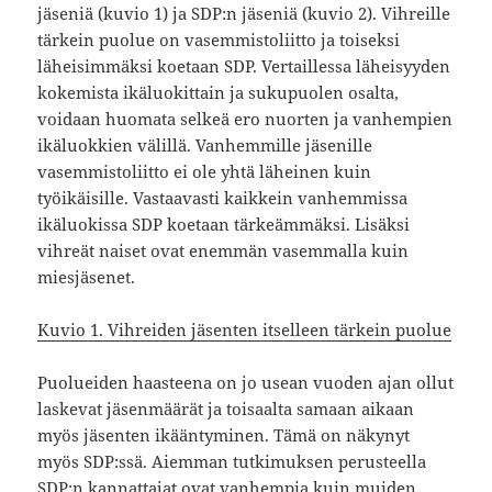
jäseniä (kuvio 1) ja SDP:n jäseniä (kuvio 2). Vihreille
tärkein puolue on vasemmistoliitto ja toiseksi
läheisimmäksi koetaan SDP. Vertaillessa läheisyyden
kokemista ikäluokittain ja sukupuolen osalta,
voidaan huomata selkeä ero nuorten ja vanhempien
ikäluokkien välillä. Vanhemmille jäsenille
vasemmistoliitto ei ole yhtä läheinen kuin
työikäisille. Vastaavasti kaikkein vanhemmissa
ikäluokissa SDP koetaan tärkeämmäksi. Lisäksi
vihreät naiset ovat enemmän vasemmalla kuin
miesjäsenet.
Kuvio 1. Vihreiden jäsenten itselleen tärkein puolue
Puolueiden haasteena on jo usean vuoden ajan ollut
laskevat jäsenmäärät ja toisaalta samaan aikaan
myös jäsenten ikääntyminen. Tämä on näkynyt
myös SDP:ssä. Aiemman tutkimuksen perusteella
SDP:n kannattajat ovat vanhempia kuin muiden