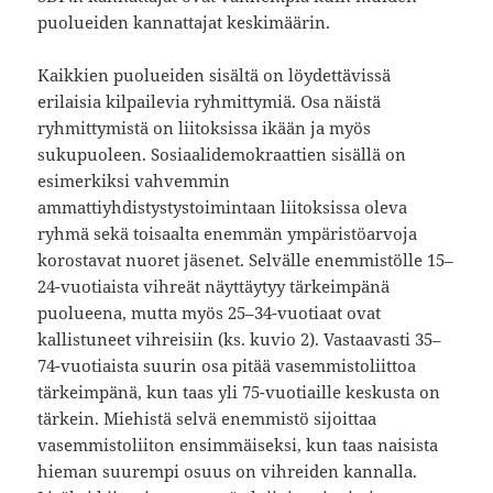
puolueiden kannattajat keskimäärin.
Kaikkien puolueiden sisältä on löydettävissä
erilaisia kilpailevia ryhmittymiä. Osa näistä
ryhmittymistä on liitoksissa ikään ja myös
sukupuoleen. Sosiaalidemokraattien sisällä on
esimerkiksi vahvemmin
ammattiyhdistystystoimintaan liitoksissa oleva
ryhmä sekä toisaalta enemmän ympäristöarvoja
korostavat nuoret jäsenet. Selvälle enemmistölle 15–
24-vuotiaista vihreät näyttäytyy tärkeimpänä
puolueena, mutta myös 25–34-vuotiaat ovat
kallistuneet vihreisiin (ks. kuvio 2). Vastaavasti 35–
74-vuotiaista suurin osa pitää vasemmistoliittoa
tärkeimpänä, kun taas yli 75-vuotiaille keskusta on
tärkein. Miehistä selvä enemmistö sijoittaa
vasemmistoliiton ensimmäiseksi, kun taas naisista
hieman suurempi osuus on vihreiden kannalla.