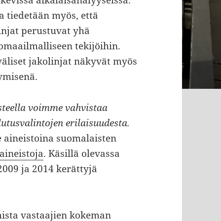
skevissa aikalaisanalyyseissä.
 tiedetään myös, että
injat perustuvat yhä
omaailmalliseen tekijöihin.
väliset jakolinjat näkyvät myös
tymisenä.
teella voimme vahvistaa
utusvalintojen erilaisuudesta.
aineistoina suomalaisten
aineistoja
. Käsillä olevassa
009 ja 2014 kerättyjä
mista vastaajien kokeman