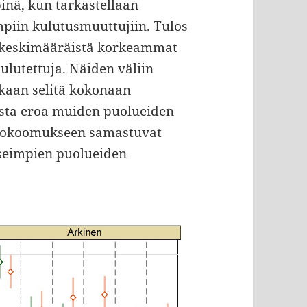
inä, kun tarkastellaan
piin kulutusmuuttujiin. Tulos
ös keskimääräistä korkeammat
ulutettuja. Näiden väliin
enkaan selitä kokonaan
sta eroa muiden puolueiden
n kokoomukseen samastuvat
 useimpien puolueiden