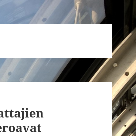
ttajien
eroavat