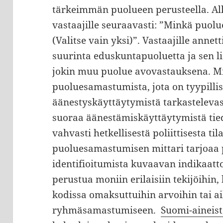
tärkeimmän puolueen perusteella. Al
vastaajille seuraavasti: ”Minkä puolu
(Valitse vain yksi)”. Vastaajille anne
suurinta eduskuntapuoluetta ja sen l
jokin muu puolue avovastauksena. Mi
puoluesamastumista, jota on tyypillis
äänestyskäyttäytymistä tarkastelevas
suoraa äänestämiskäyttäytymistä tie
vahvasti hetkellisestä poliittisesta ti
puoluesamastumisen mittari tarjoaa
identifioitumista kuvaavan indikaat
perustua moniin erilaisiin tekijöihin
kodissa omaksuttuihin arvoihin tai a
ryhmäsamastumiseen.
Suomi-aineis