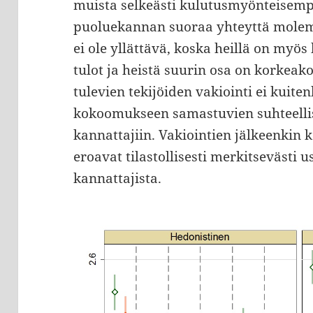
muista selkeästi kulutusmyönteisemp
puoluekannan suoraa yhteyttä molem
ei ole yllättävä, koska heillä on my
tulot ja heistä suurin osa on korkeako
tulevien tekijöiden vakiointi ei kuit
kokoomukseen samastuvien suhteelli
kannattajiin. Vakiointien jälkeenki
eroavat tilastollisesti merkitsevästi
kannattajista.