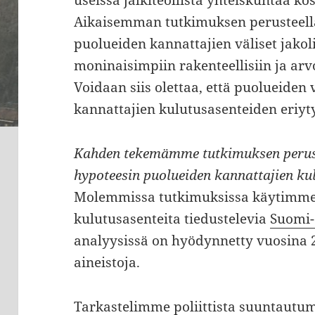
useissa jälkiteollista yhteiskuntaa ko
Aikaisemman tutkimuksen perusteella
puolueiden kannattajien väliset jakol
moninaisimpiin rakenteellisiin ja arv
Voidaan siis olettaa, että puolueiden 
kannattajien kulutusasenteiden eriy
Kahden tekemämme tutkimuksen perus
hypoteesin puolueiden kannattajien kul
Molemmissa tutkimuksissa käytimme 
kulutusasenteita tiedustelevia
Suomi-
analyysissä on hyödynnetty vuosina 2
aineistoja.
Tarkastelimme poliittista suuntautu