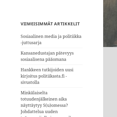
VIIMEISIMMÄT ARTIKKELIT
Sosiaalinen media ja politiikka
-juttusarja
Kansanedustajan pätevyys
sosiaalisena pääomana
Hankkeen tutkijoiden uusi
kirjoitus politiikasta.fi -
sivustolla
Minkälaiselta
totuudenjälkeinen aika
näyttäytyy S(u)omessa?
Johdattelua uuden