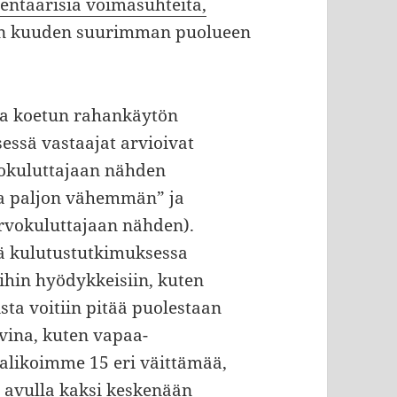
entaarisia voimasuhteita,
ien kuuden suurimman puolueen
ta koetun rahankäytön
essä vastaajat arvioivat
vokuluttajaan nähden
taa paljon vähemmän” ja
rvokuluttajaan nähden).
ä kulutustutkimuksessa
ihin hyödykkeisiin, kuten
sta voitiin pitää puolestaan
avina, kuten vapaa-
valikoimme 15 eri väittämää,
 avulla kaksi keskenään