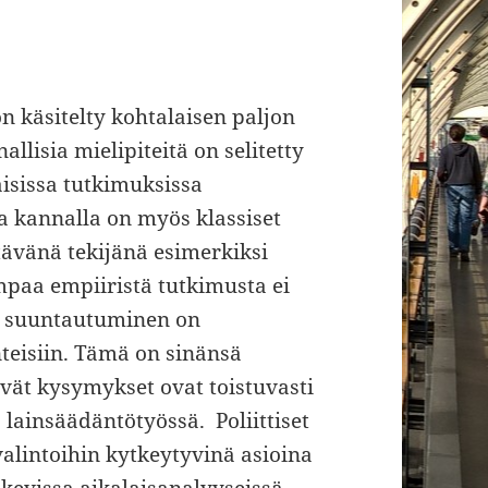
n käsitelty kohtalaisen paljon
llisia mielipiteitä on selitetty
aisissa tutkimuksissa
la kannalla on myös klassiset
tävänä tekijänä esimerkiksi
paa empiiristä tutkimusta ei
en suuntautuminen on
teisiin. Tämä on sinänsä
yvät kysymykset ovat toistuvasti
 lainsäädäntötyössä. Poliittiset
alintoihin kytkeytyvinä asioina