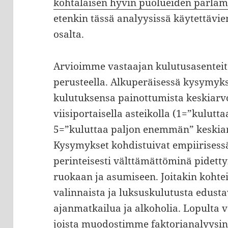
kohtalaisen hyvin puolueiden parlam
etenkin tässä analyysissä käytettäv
osalta.
Arvioimme vastaajan kulutusasentei
perusteella. Alkuperäisessä kysymyks
kulutuksensa painottumista keskiar
viisiportaisella asteikolla (1=”kulut
5=”kuluttaa paljon enemmän” keskia
Kysymykset kohdistuivat empiirisess
perinteisesti välttämättöminä pidetty
ruokaan ja asumiseen. Joitakin kohtei
valinnaista ja luksuskulutusta edust
ajanmatkailua ja alkoholia. Lopulta 
joista muodostimme faktorianalyysin