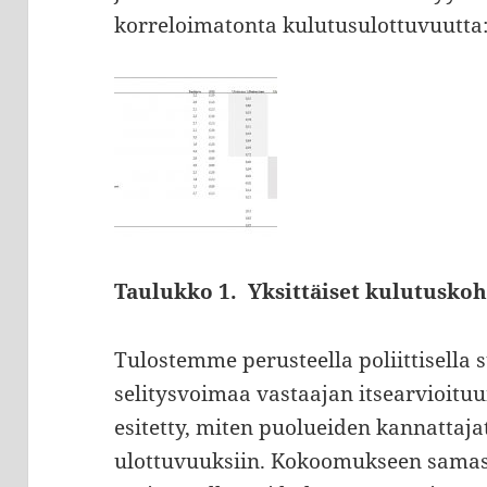
korreloimatonta kulutusulottuvuutta
Taulukko 1. Yksittäiset kulutuskoh
Tulostemme perusteella poliittisella 
selitysvoimaa vastaajan itsearvioitu
esitetty, miten puolueiden kannattaja
ulottuvuuksiin. Kokoomukseen samast