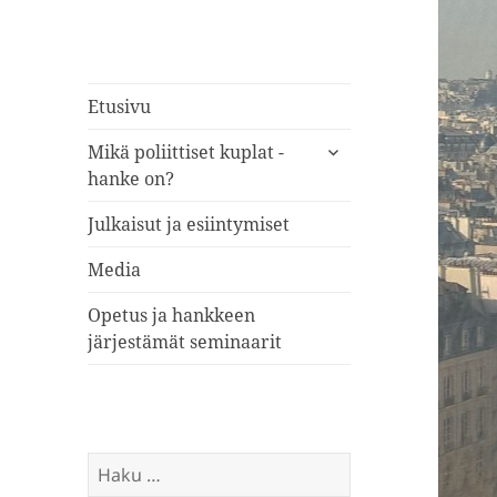
Etusivu
näytä
Mikä poliittiset kuplat -
alavalikko
hanke on?
Julkaisut ja esiintymiset
Media
Opetus ja hankkeen
järjestämät seminaarit
Haku: