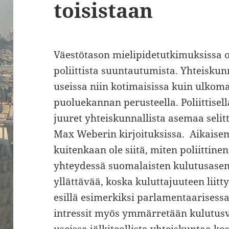
toisistaan
Väestötason mielipidetutkimuksissa o
poliittista suuntautumista. Yhteiskunna
useissa niin kotimaisissa kuin ulkom
puoluekannan perusteella. Poliittisel
juuret yhteiskunnallista asemaa selit
Max Weberin kirjoituksissa. Aikaisem
kuitenkaan ole siitä, miten poliittin
yhteydessä suomalaisten kulutusasen
yllättävää, koska kuluttajuuteen liitt
esillä esimerkiksi parlamentaarisessa
intressit myös ymmärretään kulutusv