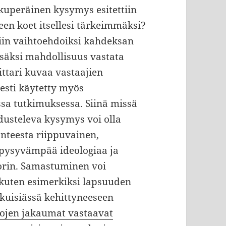
kuperäinen kysymys esitettiin
een koet itsellesi tärkeimmäksi?
ttiin vaihtoehdoiksi kahdeksan
isäksi mahdollisuus vastata
ttari kuvaa vastaajien
esti käytetty myös
sa tutkimuksessa. Siinä missä
dusteleva kysymys voi olla
lanteesta riippuvainen,
 pysyvämpää ideologiaa ja
torin. Samastuminen voi
, kuten esimerkiksi lapsuuden
ikuisiässä kehittyneeseen
tojen jakaumat vastaavat