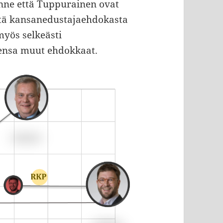
inne että Tuppurainen ovat
stä kansanedustajaehdokasta
myös selkeästi
ensa muut ehdokkaat.