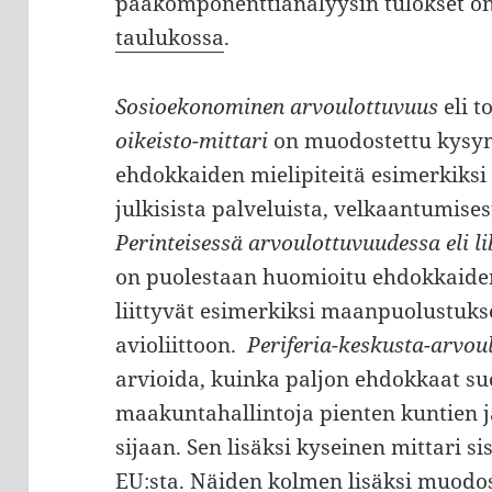
pääkomponenttianalyysin tulokset on
taulukossa
.
Sosioekonominen arvoulottuvuus
eli t
oikeisto-mittari
on muodostettu kysymy
ehdokkaiden mielipiteitä esimerkiksi 
julkisista palveluista, velkaantumise
Perinteisessä arvoulottuvuudessa eli li
on puolestaan huomioitu ehdokkaiden 
liittyvät esimerkiksi maanpuolustuks
avioliittoon.
Periferia-keskusta-arvo
arvioida, kuinka paljon ehdokkaat su
maakuntahallintoja pienten kuntien j
sijaan. Sen lisäksi kyseinen mittari s
EU:sta. Näiden kolmen lisäksi muodo