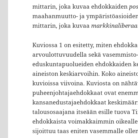
mittarin, joka kuvaa ehdokkaiden
po
maahanmuutto- ja ympäristöasioiden 
mittarin, joka kuvaa
markkinaliberaal
Kuviossa 1 on esitetty, miten ehdokkaa
arvoulottuvuudella sekä vasemmisto-o
eduskuntapuolueiden ehdokkaiden ke
aineiston keskiarvoihin. Koko aineist
kuvioissa viivoina. Kuviosta on nähtäv
puheenjohtajaehdokkaat ovat enemmä
kansanedustajaehdokkaat keskimääri
talousosaajana itseään esille tuova T
ehdokkaista voimakkaimmin oikealle.
sijoittuu taas eniten vasemmalle oll