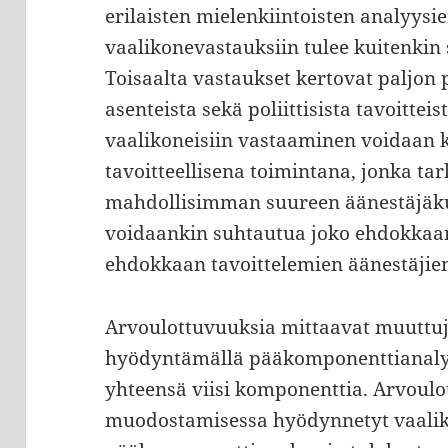
erilaisten mielenkiintoisten analyysi
vaalikonevastauksiin tulee kuitenkin 
Toisaalta vastaukset kertovat paljon p
asenteista sekä poliittisista tavoitteis
vaalikoneisiin vastaaminen voidaan 
tavoitteellisena toimintana, jonka ta
mahdollisimman suureen äänestäjäku
voidaankin suhtautua joko ehdokkaan
ehdokkaan tavoittelemien äänestäjien
Arvoulottuvuuksia mittaavat muuttuj
hyödyntämällä pääkomponenttianalyy
yhteensä viisi komponenttia. Arvoul
muodostamisessa hyödynnetyt vaali