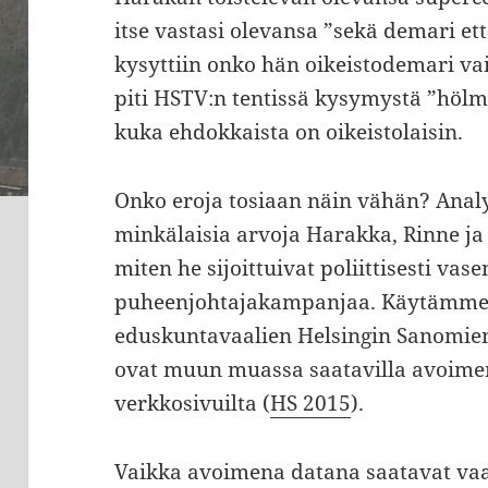
itse vastasi olevansa ”sekä demari et
kysyttiin onko hän oikeistodemari v
piti HSTV:n tentissä kysymystä ”hölmö
kuka ehdokkaista on oikeistolaisin.
Onko eroja tosiaan näin vähän? Anal
minkälaisia arvoja Harakka, Rinne ja
miten he sijoittuivat poliittisesti va
puheenjohtajakampanjaa. Käytämme 
eduskuntavaalien Helsingin Sanomien
ovat muun muassa saatavilla avoime
verkkosivuilta (
HS 2015
).
Vaikka avoimena datana saatavat vaa