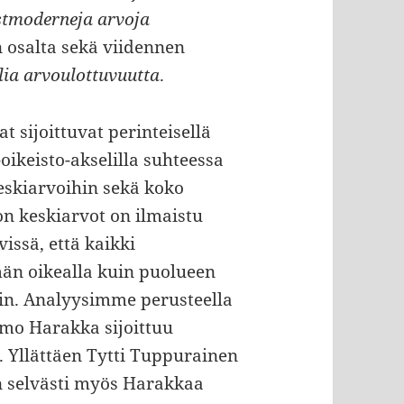
stmoderneja arvoja
osalta sekä viidennen
ia arvoulottuvuutta
.
t sijoittuvat perinteisellä
ikeisto-akselilla suhteessa
skiarvoihin sekä koko
on keskiarvot on ilmaistu
issä, että kaikki
n oikealla kuin puolueen
n. Analyysimme perusteella
imo Harakka sijoittuu
 Yllättäen Tytti Tuppurainen
en selvästi myös Harakkaa