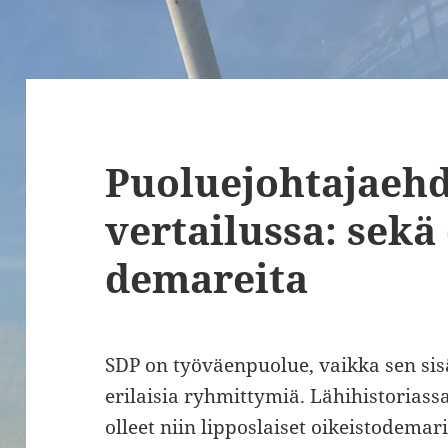
Puoluejohtajaeh
vertailussa: sekä
demareita
SDP on työväenpuolue, vaikka sen sisä
erilaisia ryhmittymiä. Lähihistorias
olleet niin lipposlaiset oikeistodema