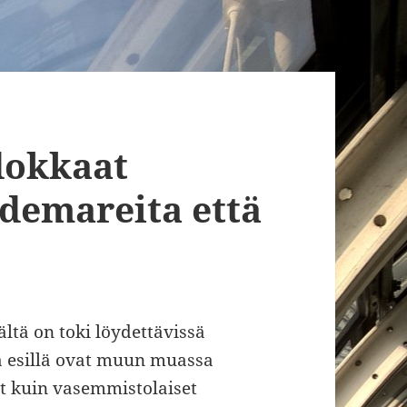
dokkaat
 demareita että
ltä on toki löydettävissä
sa esillä ovat muun muassa
rit kuin vasemmistolaiset