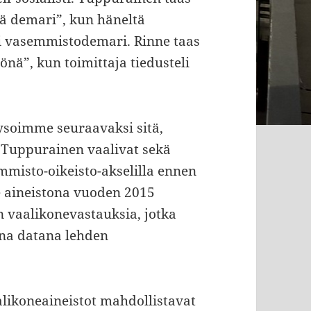
tä demari”, kun häneltä
ai vasemmistodemari. Rinne taas
nä”, kun toimittaja tiedusteli
ysoimme seuraavaksi sitä,
 Tuppurainen vaalivat sekä
semmisto-oikeisto-akselilla ennen
aineistona vuoden 2015
 vaalikonevastauksia, jotka
na datana lehden
likoneaineistot mahdollistavat