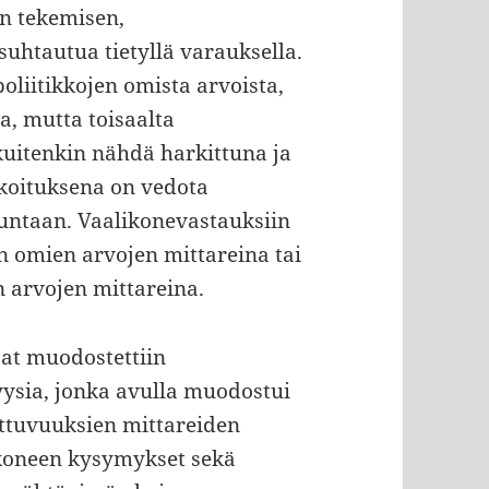
en tekemisen,
suhtautua tietyllä varauksella.
oliitikkojen omista arvoista,
ta, mutta toisaalta
kuitenkin nähdä harkittuna ja
rkoituksena on vedota
ntaan. Vaalikonevastauksiin
 omien arvojen mittareina tai
 arvojen mittareina.
at muodostettiin
sia, jonka avulla muodostui
ottuvuuksien mittareiden
koneen kysymykset sekä