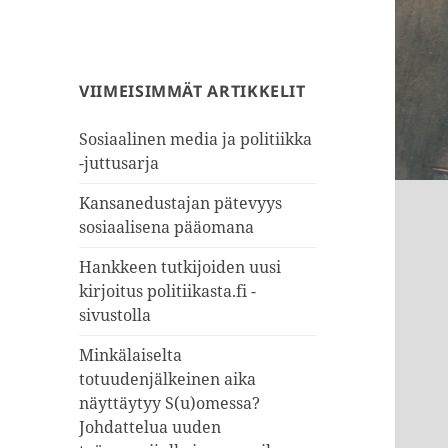
VIIMEISIMMÄT ARTIKKELIT
Sosiaalinen media ja politiikka
-juttusarja
Kansanedustajan pätevyys
sosiaalisena pääomana
Hankkeen tutkijoiden uusi
kirjoitus politiikasta.fi -
sivustolla
Minkälaiselta
totuudenjälkeinen aika
näyttäytyy S(u)omessa?
Johdattelua uuden