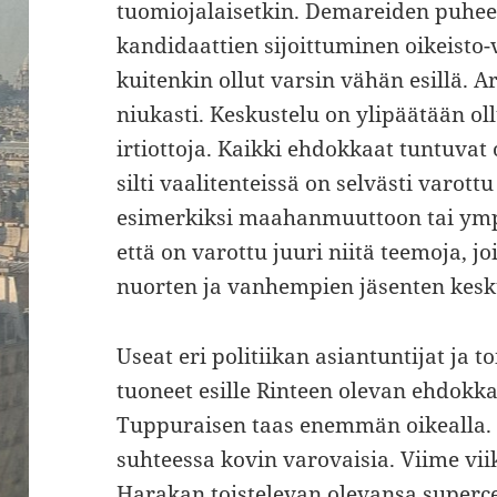
tuomiojalaisetkin. Demareiden puhe
kandidaattien sijoittuminen oikeisto
kuitenkin ollut varsin vähän esillä. A
niukasti. Keskustelu on ylipäätään ol
irtiottoja. Kaikki ehdokkaat tuntuvat
silti vaalitenteissä on selvästi varo
esimerkiksi maahanmuuttoon tai ympä
että on varottu juuri niitä teemoja, jo
nuorten ja vanhempien jäsenten kes
Useat eri politiikan asiantuntijat ja 
tuoneet esille Rinteen olevan ehdokk
Tuppuraisen taas enemmän oikealla. I
suhteessa kovin varovaisia. Viime vii
Harakan toistelevan olevansa supercel