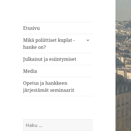
Etusivu
näytä
Mikä poliittiset kuplat -
alavalikko
hanke on?
Julkaisut ja esiintymiset
Media
Opetus ja hankkeen
järjestämät seminaarit
Haku: