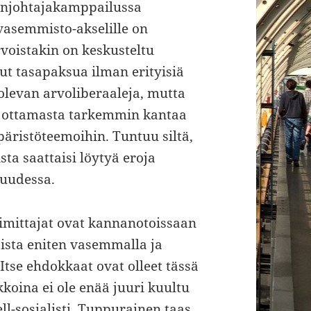
enjohtajakamppailussa
-vasemmisto-akselille on
rvoistakin on keskusteltu
lut tasapaksua ilman erityisiä
 olevan arvoliberaaleja, mutta
ttu ottamasta tarkemmin kantaa
ristöteemoihin. Tuntuu siltä,
ista saattaisi löytyä eroja
kuudessa.
toimittajat ovat kannanotoissaan
aista eniten vasemmalla ja
tse ehdokkaat ovat olleet tässä
kkoina ei ole enää juuri kuultu
l-sosialisti. Tuppurainen taas