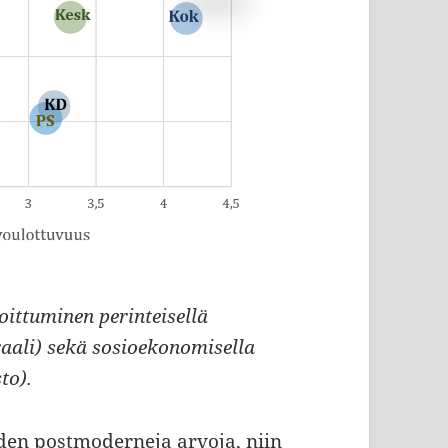
oittuminen perinteisellä
raali) sekä sosioekonomisella
to).
en postmoderneja arvoja, niin