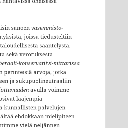
 nähtävissä oheisessa
oisin sanoen
vasemmisto-
ksistä, joissa tiedusteltiin
taloudellisesta sääntelystä,
sta sekä verotuksesta.
beraali-konservatiivi-mittarissa
perinteisiä arvoja, jotka
een ja sukupuolineutraaliin
ulottuvuuden
avulla voimme
osivat laajempia
a kunnallisten palvelujen
isältää ehdokkaan mielipiteen
stimme vielä neljännen