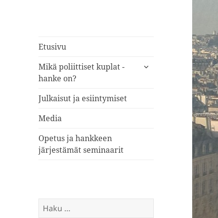
Etusivu
näytä
Mikä poliittiset kuplat -
alavalikko
hanke on?
Julkaisut ja esiintymiset
Media
Opetus ja hankkeen
järjestämät seminaarit
Haku: