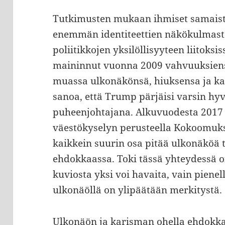
Tutkimusten mukaan ihmiset samaistu
enemmän identiteettien näkökulmasta
poliitikkojen yksilöllisyyteen liitoksi
maininnut vuonna 2009 vahvuuksien
muassa ulkonäkönsä, hiuksensa ja kari
sanoa, että Trump pärjäisi varsin h
puheenjohtajana. Alkuvuodesta 201
väestökyselyn perusteella Kokoomuks
kaikkein suurin osa pitää ulkonäköä 
ehdokkaassa. Toki tässä yhteydessä o
kuviosta yksi voi havaita, vain piene
ulkonäöllä on ylipäätään merkitystä.
Ulkonäön ja karisman ohella ehdokka