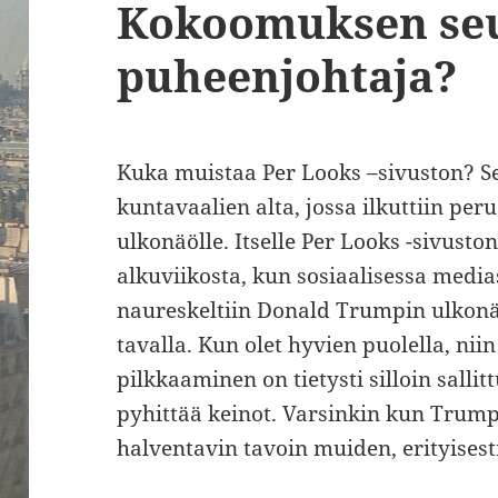
Kokoomuksen se
puheenjohtaja?
Kuka muistaa Per Looks –sivuston? S
kuntavaalien alta, jossa ilkuttiin p
ulkonäölle. Itselle Per Looks -sivuston
alkuviikosta, kun sosiaalisessa medias
naureskeltiin Donald Trumpin ulkonä
tavalla. Kun olet hyvien puolella, nii
pilkkaaminen on tietysti silloin salli
pyhittää keinot. Varsinkin kun Trump
halventavin tavoin muiden, erityisest