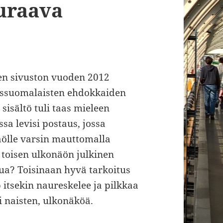
uraava
en sivuston vuoden 2012
erussuomalaisten ehdokkaiden
 sisältö tuli taas mieleen
sa levisi postaus, jossa
ölle varsin mauttomalla
n toisen ulkonäön julkinen
ttua? Toisinaan hyvä tarkoitus
 itsekin naureskelee ja pilkkaa
i naisten, ulkonäköä.