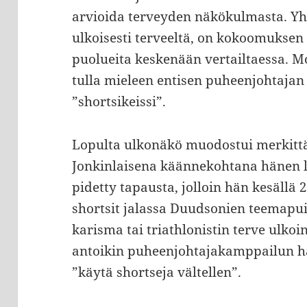
arvioida terveyden näkökulmasta. Yhtä
ulkoisesti terveeltä, on kokoomuksen 
puolueita keskenään vertailtaessa. M
tulla mieleen entisen puheenjohtaja
”shortsikeissi”.
Lopulta ulkonäkö muodostui merkitt
Jonkinlaisena käännekohtana hänen l
pidetty tapausta, jolloin hän kesällä 
shortsit jalassa Duudsonien teemapuis
karisma tai triathlonistin terve ulko
antoikin puheenjohtajakamppailun hä
”käytä shortseja vältellen”.