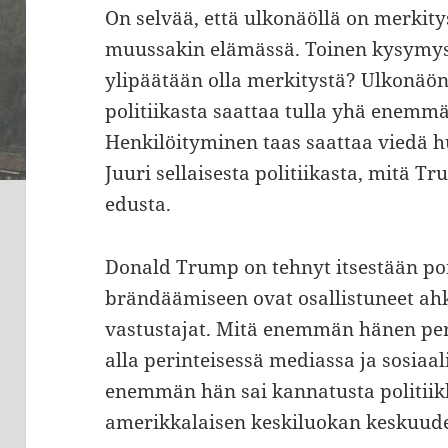
On selvää, että ulkonäöllä on merkity
muussakin elämässä. Toinen kysymys si
ylipäätään olla merkitystä? Ulkonäö
politiikasta saattaa tulla yhä enemmä
Henkilöityminen taas saattaa viedä 
Juuri sellaisesta politiikasta, mitä T
edusta.
Donald Trump on tehnyt itsestään po
brändäämiseen ovat osallistuneet ahke
vastustajat. Mitä enemmän hänen per
alla perinteisessä mediassa ja sosiaa
enemmän hän sai kannatusta politiik
amerikkalaisen keskiluokan keskuud