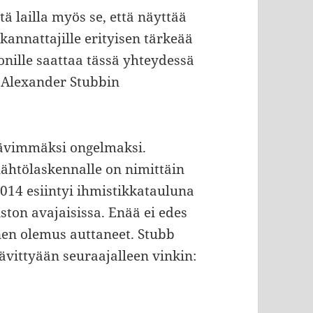
 lailla myös se, että näyttää
kannattajille erityisen tärkeää
onille saattaa tässä yhteydessä
n Alexander Stubbin
ävimmäksi ongelmaksi.
ähtölaskennalle on nimittäin
2014 esiintyi ihmistikkatauluna
ton avajaisissa. Enää ei edes
inen olemus auttaneet. Stubb
vittyään seuraajalleen vinkin: