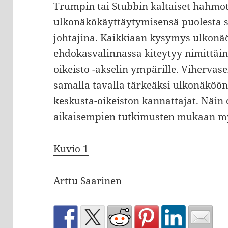
Trumpin tai Stubbin kaltaiset hahmot
ulkonäkökäyttäytymisensä puolesta
johtajina. Kaikkiaan kysymys ulkonä
ehdokasvalinnassa kiteytyy nimittäi
oikeisto -akselin ympärille. Viherva
samalla tavalla tärkeäksi ulkonäköön l
keskusta-oikeiston kannattajat. Näin 
aikaisempien tutkimusten mukaan my
Kuvio 1
Arttu Saarinen