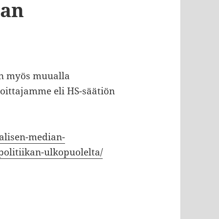
kan
ain myös muualla
hoittajamme eli HS-säätiön
aalisen-median-
politiikan-ulkopuolelta/