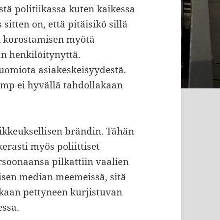
stä politiikassa kuten kaikessa
tten on, että pitäisikö sillä
n korostamisen myötä
n henkilöitynyttä.
huomiota asiakeskeisyydestä.
rump ei hyvällä tahdollakaan
ikkeuksellisen brändin. Tähän
rasti myös poliittiset
soonaansa pilkattiin vaalien
lisen median meemeissä, sitä
kaan pettyneen kurjistuvan
essa.