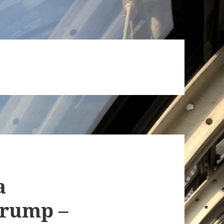
a
Trump –