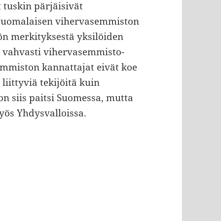
 tuskin pärjäisivät
 suomalaisen vihervasemmiston
ön merkityksestä yksilöiden
n vahvasti vihervasemmisto-
semmiston kannattajat eivät koe
iittyviä tekijöitä kuin
on siis paitsi Suomessa, mutta
ös Yhdysvalloissa.