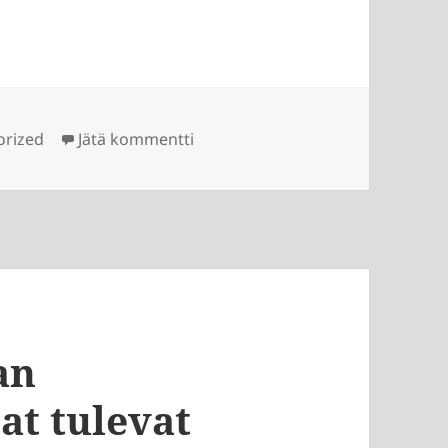
at
artikkeliin Karismaattinen ja h
orized
Jätä kommentti
an
jat tulevat