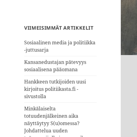
VIIMEISIMMÄT ARTIKKELIT
Sosiaalinen media ja politiikka
-juttusarja
Kansanedustajan pätevyys
sosiaalisena pääomana
Hankkeen tutkijoiden uusi
kirjoitus politiikasta.fi -
sivustolla
Minkälaiselta
totuudenjälkeinen aika
näyttäytyy S(u)omessa?
Johdattelua uuden