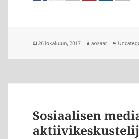
Julkaistu
Kirjoittaja
Kategori
26 lokakuun, 2017
aosaar
Uncateg
Sosiaalisen medi
aktiivikeskusteli