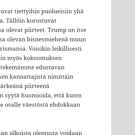
vat tiettyihin puolueisiin yhä
. Tällöin korostuvat
ssa olevat piirteet. Trump on itse
sa olevan bisnesmiehenä muun
smansa. Voisikin leikillisesti
yvin myös kokoomuksen
7 tekemämme edustavan
en kannattajista nimittäin
tärkeänä piirteenä
n syytä huomioida, että kuten
lle osalle väestöstä ehdokkaan
an ulkoista olemusta voidaan