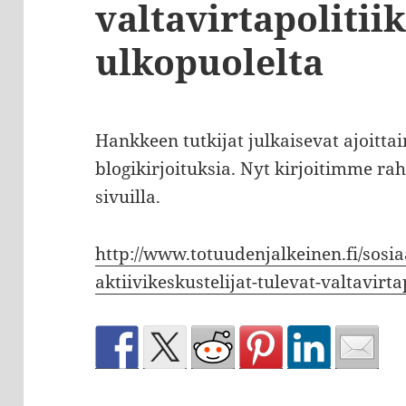
valtavirtapolitii
ulkopuolelta
Hankkeen tutkijat julkaisevat ajoitt
blogikirjoituksia. Nyt kirjoitimme ra
sivuilla.
http://www.totuudenjalkeinen.fi/sosi
aktiivikeskustelijat-tulevat-valtavirta