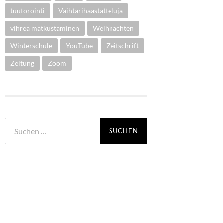
tuutorointi
Vaihtarihaastatteluja
vihreä matkustaminen
Weihnachten
Winterschule
YouTube
Zeitschrift
Zeitung
Zoom
Suchen
nach: