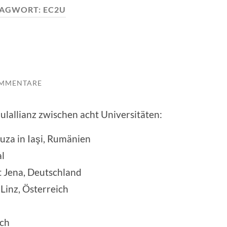
LAGWORT:
EC2U
OMMENTARE
ulallianz zwischen acht Universitäten:
uza in Iaşi, Rumänien
al
t Jena, Deutschland
Linz, Österreich
ich