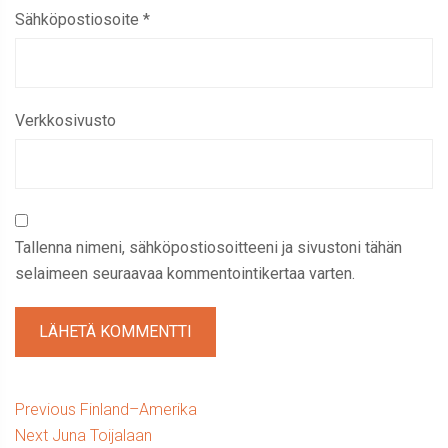
Sähköpostiosoite
*
Verkkosivusto
Tallenna nimeni, sähköpostiosoitteeni ja sivustoni tähän
selaimeen seuraavaa kommentointikertaa varten.
Artikkelien
Previous
Previous
Finland–Amerika
Next
post:
Next
Juna Toijalaan