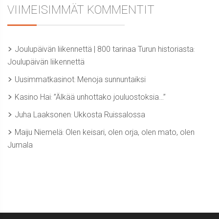
VIIMEISIMMÄT KOMMENTIT
Joulupäivän liikennettä | 800 tarinaa Turun historiasta
:
Joulupäivän liikennettä
Uusimmatkasinot
Menoja sunnuntaiksi
:
Kasino Hai
”Älkää unhottako jouluostoksia…”
:
Juha Laaksonen
Ukkosta Ruissalossa
:
Maiju Niemelä
Olen keisari, olen orja, olen mato, olen
:
Jumala