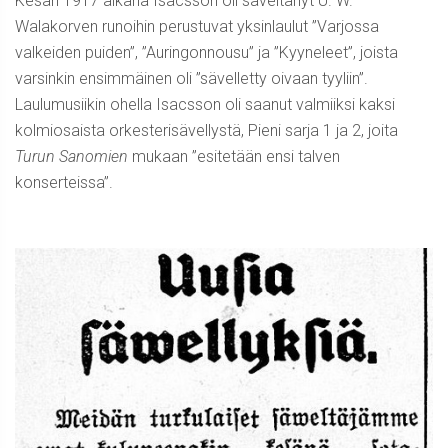
Kesän 1917 aikana Isacsson oli säveltänyt U. W.
Walakorven runoihin perustuvat yksinlaulut ”Varjossa
valkeiden puiden”, ”Auringonnousu” ja ”Kyyneleet”, joista
varsinkin ensimmäinen oli ”sävelletty oivaan tyyliin”.
Laulumusiikin ohella Isacsson oli saanut valmiiksi kaksi
kolmiosaista orkesterisävellystä, Pieni sarja 1 ja 2, joita
Turun Sanomien
mukaan ”esitetään ensi talven
konserteissa”.