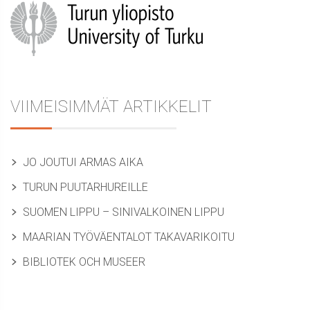
selaus
Sidebar
post:
VIIMEISIMMÄT ARTIKKELIT
JO JOUTUI ARMAS AIKA
TURUN PUUTARHUREILLE
SUOMEN LIPPU – SINIVALKOINEN LIPPU
MAARIAN TYÖVÄENTALOT TAKAVARIKOITU
BIBLIOTEK OCH MUSEER