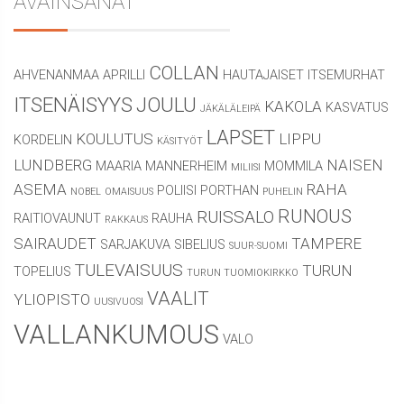
AVAINSANAT
COLLAN
AHVENANMAA
APRILLI
HAUTAJAISET
ITSEMURHAT
ITSENÄISYYS
JOULU
KAKOLA
KASVATUS
JÄKÄLÄLEIPÄ
LAPSET
KOULUTUS
LIPPU
KORDELIN
KÄSITYÖT
LUNDBERG
NAISEN
MAARIA
MANNERHEIM
MOMMILA
MILIISI
ASEMA
RAHA
POLIISI
PORTHAN
NOBEL
OMAISUUS
PUHELIN
RUNOUS
RUISSALO
RAITIOVAUNUT
RAUHA
RAKKAUS
SAIRAUDET
TAMPERE
SARJAKUVA
SIBELIUS
SUUR-SUOMI
TULEVAISUUS
TURUN
TOPELIUS
TURUN TUOMIOKIRKKO
VAALIT
YLIOPISTO
UUSIVUOSI
VALLANKUMOUS
VALO