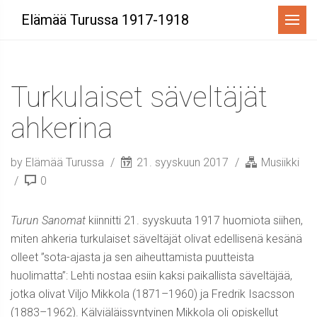
Menu
Elämää Turussa 1917-1918
Turkulaiset säveltäjät
ahkerina
by Elämää Turussa
21. syyskuun 2017
Musiikki
0
Turun Sanomat
kiinnitti 21. syyskuuta 1917 huomiota siihen,
miten ahkeria turkulaiset säveltäjät olivat edellisenä kesänä
olleet ”sota-ajasta ja sen aiheuttamista puutteista
huolimatta”: Lehti nostaa esiin kaksi paikallista säveltäjää,
jotka olivat Viljo Mikkola (1871–1960) ja Fredrik Isacsson
(1883–1962). Kälviäläissyntyinen Mikkola oli opiskellut