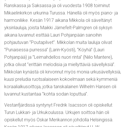
Ranskassa ja Saksassa ja oli vuodesta 1908 toiminut
Mikaelinkirkon urkurina Turussa. Hänellä oli myös piano- ja
harmoniliike. Kesän 1917 aikana Mikkola oli säveltänyt
yksinlauluja, joista Maikki Järnefelt-Palmgren oli syksyn
aikana luvannut esittää Lauri Pohjanpään sanoihin
pohjautuvan ”Poutapilvet”. Mikkolan muita lauluja olivat
”Punaisessa purressa” (Larin-Kyösti), ”Köyhä” (Lauri
Pohjanpää) ja ”Leimahdellos nuori rinta” (Niilo Mantere),
jotka olivat ”erittäin melodisia ja miellyttäviä sävellyksiä”.
Mikkolan kynästä oli kirvonnut myös monia urkusävellyksiä,
kuusi preludia ruotsalaiseen kokoelmaan sekä kymmeniä
koraalialkusoittoja, jotka tanskalainen Wilhelm Hansen oli
luvannut kustantaa ”kohta sodan loputtua”.
Vestanfjärdissä syntynyt Fredrik Isacsson oli opiskellut
Turun Lukkari- ja Urkukoulussa. Urkujen soittoa hän oli
opiskellut myös Oskar Merikannon johdolla Helsingissä.