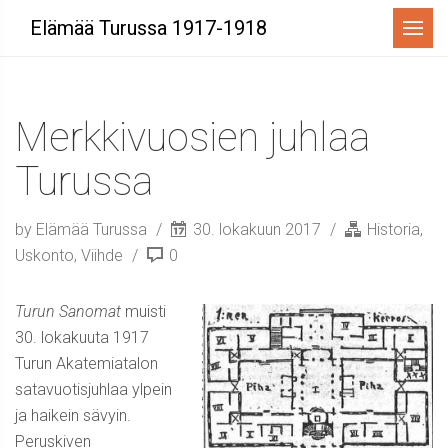
Menu
Elämää Turussa 1917-1918
Merkkivuosien juhlaa
Turussa
by Elämää Turussa
30. lokakuun 2017
Historia
,
Uskonto
,
Viihde
0
Turun Sanomat
muisti
30. lokakuuta 1917
Turun Akatemiatalon
satavuotisjuhlaa ylpein
ja haikein sävyin.
Peruskiven