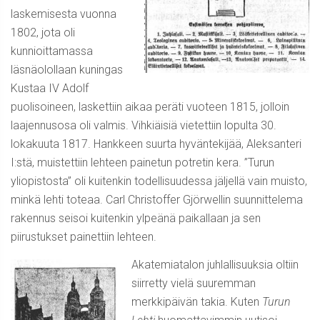
laskemisesta vuonna
1802, jota oli
kunnioittamassa
läsnäolollaan kuningas
Kustaa IV Adolf
puolisoineen, laskettiin aikaa peräti vuoteen 1815, jolloin
laajennusosa oli valmis. Vihkiäisiä vietettiin lopulta 30.
lokakuuta 1817. Hankkeen suurta hyväntekijää, Aleksanteri
I:stä, muistettiin lehteen painetun potretin kera. ”Turun
yliopistosta” oli kuitenkin todellisuudessa jäljellä vain muisto,
minkä lehti toteaa. Carl Christoffer Gjörwellin suunnittelema
rakennus seisoi kuitenkin ylpeänä paikallaan ja sen
piirustukset painettiin lehteen.
Akatemiatalon juhlallisuuksia oltiin
siirretty vielä suuremman
merkkipäivän takia. Kuten
Turun