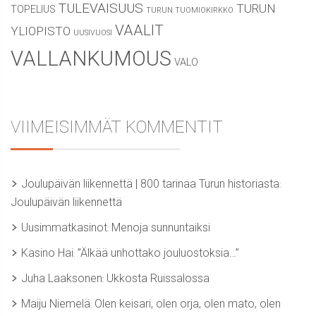
TULEVAISUUS
TURUN
TOPELIUS
TURUN TUOMIOKIRKKO
VAALIT
YLIOPISTO
UUSIVUOSI
VALLANKUMOUS
VALO
VIIMEISIMMÄT KOMMENTIT
Joulupäivän liikennettä | 800 tarinaa Turun historiasta
:
Joulupäivän liikennettä
Uusimmatkasinot
Menoja sunnuntaiksi
:
Kasino Hai
”Älkää unhottako jouluostoksia…”
:
Juha Laaksonen
Ukkosta Ruissalossa
:
Maiju Niemelä
Olen keisari, olen orja, olen mato, olen
: