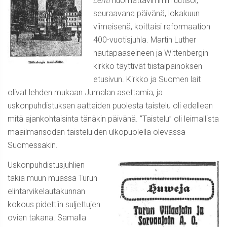
Lehti
huomattavimmin uutisoi,
seuraavana päivänä, lokakuun
viimeisenä, koittaisi reformaation
400-vuotisjuhla. Martin Luther
hautapaaseineen ja Wittenbergin
kirkko täyttivät tiistaipainoksen
etusivun. Kirkko ja Suomen lait
olivat lehden mukaan Jumalan asettamia, ja
uskonpuhdistuksen aatteiden puolesta taistelu oli edelleen
mitä ajankohtaisinta tänäkin päivänä. ”Taistelu” oli leimallista
maailmansodan taisteluiden ulkopuolella olevassa
Suomessakin.
Uskonpuhdistusjuhlien
takia muun muassa Turun
elintarvikelautakunnan
kokous pidettiin suljettujen
ovien takana. Samalla