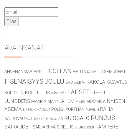
AVAINSANAT
COLLAN
AHVENANMAA
APRILLI
HAUTAJAISET
ITSEMURHAT
ITSENÄISYYS
JOULU
KAKOLA
KASVATUS
JÄKÄLÄLEIPÄ
LAPSET
KOULUTUS
LIPPU
KORDELIN
KÄSITYÖT
LUNDBERG
NAISEN
MAARIA
MANNERHEIM
MOMMILA
MILIISI
ASEMA
RAHA
POLIISI
PORTHAN
NOBEL
OMAISUUS
PUHELIN
RUNOUS
RUISSALO
RAITIOVAUNUT
RAUHA
RAKKAUS
SAIRAUDET
TAMPERE
SARJAKUVA
SIBELIUS
SUUR-SUOMI