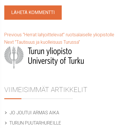
Artikkelien
Previous
Previous
”Herrat lahjoittelevat” ruotsalaiselle yliopistolle
Next
post:
Next
”Tautisuus ja kuolleisuus Turussa”
selaus
Sidebar
post:
VIIMEISIMMÄT ARTIKKELIT
JO JOUTUI ARMAS AIKA
TURUN PUUTARHUREILLE