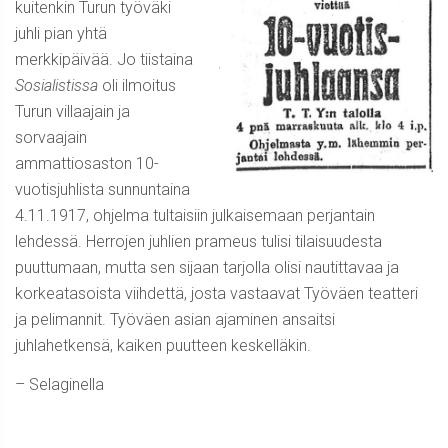
kuitenkin Turun työväki
juhli pian yhtä
merkkipäivää. Jo tiistaina
Sosialistissa
oli ilmoitus
Turun villaajain ja
sorvaajain
ammattiosaston 10-
vuotisjuhlista sunnuntaina
4.11.1917, ohjelma tultaisiin julkaisemaan perjantain
lehdessä. Herrojen juhlien prameus tulisi tilaisuudesta
puuttumaan, mutta sen sijaan tarjolla olisi nautittavaa ja
korkeatasoista viihdettä, josta vastaavat Työväen teatteri
ja pelimannit. Työväen asian ajaminen ansaitsi
juhlahetkensä, kaiken puutteen keskelläkin.
– Selaginella