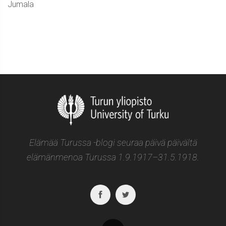
Jumala
Elämää Turussa -blogi seuraa päivä päivältä
elämänmenoa Turussa 1.9.1917–31.5.1918.
Facebook
Twitter