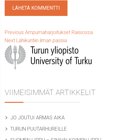
Artikkelien
Previous
Previous
Ampumaharjoitukset Raisiossa
Next
post:
Next
Lähikuntiin ilman passia
selaus
Sidebar
post:
VIIMEISIMMÄT ARTIKKELIT
JO JOUTUI ARMAS AIKA
TURUN PUUTARHUREILLE