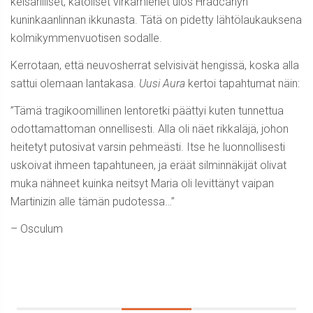
keisarilliset, katoliset virkamiehet ulos Hradcanyn
kuninkaanlinnan ikkunasta. Tätä on pidetty lähtölaukauksena
kolmikymmenvuotisen sodalle.
Kerrotaan, että neuvosherrat selvisivät hengissä, koska alla
sattui olemaan lantakasa.
Uusi Aura
kertoi tapahtumat näin:
”Tämä tragikoomillinen lentoretki päättyi kuten tunnettua
odottamattoman onnellisesti. Alla oli näet rikkaläjä, johon
heitetyt putosivat varsin pehmeästi. Itse he luonnollisesti
uskoivat ihmeen tapahtuneen, ja eräät silminnäkijät olivat
muka nähneet kuinka neitsyt Maria oli levittänyt vaipan
Martinizin alle tämän pudotessa…”
– Osculum