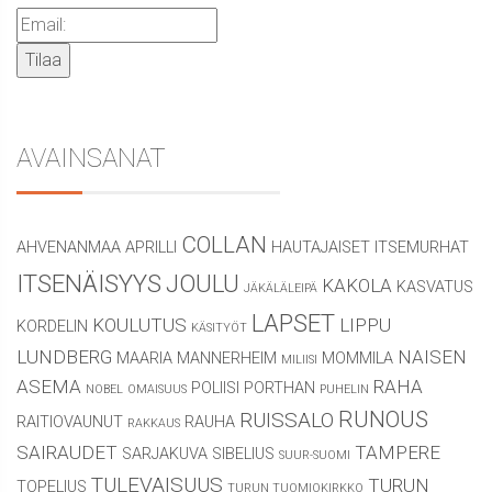
AVAINSANAT
COLLAN
AHVENANMAA
APRILLI
HAUTAJAISET
ITSEMURHAT
ITSENÄISYYS
JOULU
KAKOLA
KASVATUS
JÄKÄLÄLEIPÄ
LAPSET
KOULUTUS
LIPPU
KORDELIN
KÄSITYÖT
LUNDBERG
NAISEN
MAARIA
MANNERHEIM
MOMMILA
MILIISI
ASEMA
RAHA
POLIISI
PORTHAN
NOBEL
OMAISUUS
PUHELIN
RUNOUS
RUISSALO
RAITIOVAUNUT
RAUHA
RAKKAUS
SAIRAUDET
TAMPERE
SARJAKUVA
SIBELIUS
SUUR-SUOMI
TULEVAISUUS
TURUN
TOPELIUS
TURUN TUOMIOKIRKKO