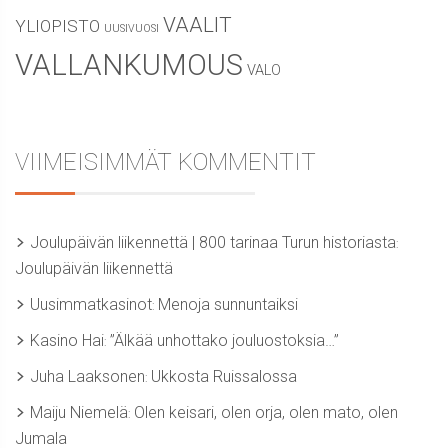
VAALIT
YLIOPISTO
UUSIVUOSI
VALLANKUMOUS
VALO
VIIMEISIMMÄT KOMMENTIT
Joulupäivän liikennettä | 800 tarinaa Turun historiasta
:
Joulupäivän liikennettä
Uusimmatkasinot
Menoja sunnuntaiksi
:
Kasino Hai
”Älkää unhottako jouluostoksia…”
:
Juha Laaksonen
Ukkosta Ruissalossa
:
Maiju Niemelä
Olen keisari, olen orja, olen mato, olen
:
Jumala