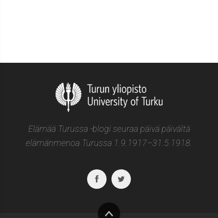
Elämää Turussa -blogi seuraa päivä päivältä
elämänmenoa Turussa 1.9.1917–31.5.1918.
Facebook
Twitter
To