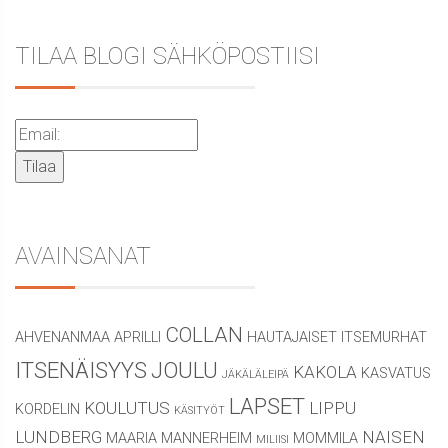
TILAA BLOGI SÄHKÖPOSTIISI
AVAINSANAT
COLLAN
AHVENANMAA
APRILLI
HAUTAJAISET
ITSEMURHAT
ITSENÄISYYS
JOULU
KAKOLA
KASVATUS
JÄKÄLÄLEIPÄ
LAPSET
KOULUTUS
LIPPU
KORDELIN
KÄSITYÖT
LUNDBERG
NAISEN
MAARIA
MANNERHEIM
MOMMILA
MILIISI