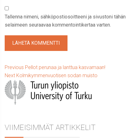
Tallenna nimeni, sähköpostiosoitteeni ja sivustoni tähän
selaimeen seuraavaa kommentointikertaa varten.
Artikkelien
Previous
Previous
Pellot perunaa ja lanttua kasvamaan!
Next
post:
Next
Kolmikymmenvuotisen sodan muisto
selaus
Sidebar
post:
VIIMEISIMMÄT ARTIKKELIT