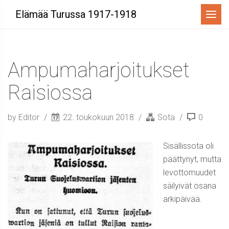
Menu
Elämää Turussa 1917-1918
Ampumaharjoitukset
Raisiossa
by Editor
22. toukokuun 2018
Sota
0
Sisällissota oli
päättynyt, mutta
levottomuudet
säilyivät osana
arkipäivää.