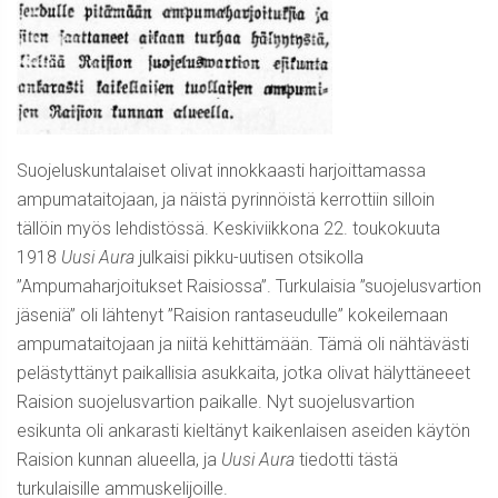
Suojeluskuntalaiset olivat innokkaasti harjoittamassa
ampumataitojaan, ja näistä pyrinnöistä kerrottiin silloin
tällöin myös lehdistössä. Keskiviikkona 22. toukokuuta
1918
Uusi Aura
julkaisi pikku-uutisen otsikolla
”Ampumaharjoitukset Raisiossa”. Turkulaisia ”suojelusvartion
jäseniä” oli lähtenyt ”Raision rantaseudulle” kokeilemaan
ampumataitojaan ja niitä kehittämään. Tämä oli nähtävästi
pelästyttänyt paikallisia asukkaita, jotka olivat hälyttäneeet
Raision suojelusvartion paikalle. Nyt suojelusvartion
esikunta oli ankarasti kieltänyt kaikenlaisen aseiden käytön
Raision kunnan alueella, ja
Uusi Aura
tiedotti tästä
turkulaisille ammuskelijoille.