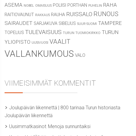
ASEMA
RAHA
POLIISI
PORTHAN
NOBEL
OMAISUUS
PUHELIN
RUNOUS
RUISSALO
RAITIOVAUNUT
RAUHA
RAKKAUS
SAIRAUDET
TAMPERE
SARJAKUVA
SIBELIUS
SUUR-SUOMI
TULEVAISUUS
TURUN
TOPELIUS
TURUN TUOMIOKIRKKO
VAALIT
YLIOPISTO
UUSIVUOSI
VALLANKUMOUS
VALO
VIIMEISIMMÄT KOMMENTIT
Joulupäivän liikennettä | 800 tarinaa Turun historiasta
:
Joulupäivän liikennettä
Uusimmatkasinot
Menoja sunnuntaiksi
: