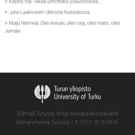
Kasino Hai
”Älkää unhottako jouluostoksia…”
:
Juha Laaksonen
Ukkosta Ruissalossa
:
Maiju Niemelä
Olen keisari, olen orja, olen mato, olen
:
Jumala
Elämää Turussa -blogi seuraa päivä päivältä
elämänmenoa Turussa 1.9.1917–31.5.1918.