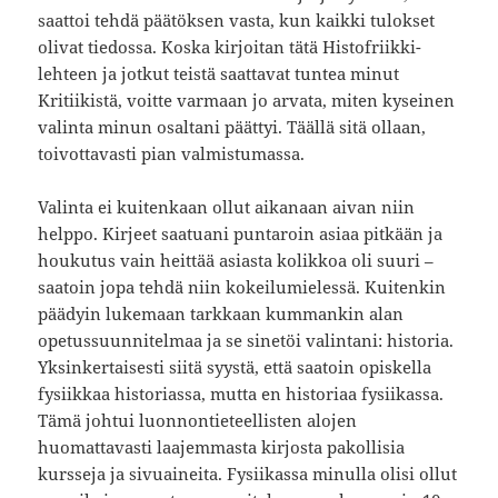
saattoi tehdä päätöksen vasta, kun kaikki tulokset
olivat tiedossa. Koska kirjoitan tätä Histofriikki-
lehteen ja jotkut teistä saattavat tuntea minut
Kritiikistä, voitte varmaan jo arvata, miten kyseinen
valinta minun osaltani päättyi. Täällä sitä ollaan,
toivottavasti pian valmistumassa.
Valinta ei kuitenkaan ollut aikanaan aivan niin
helppo. Kirjeet saatuani puntaroin asiaa pitkään ja
houkutus vain heittää asiasta kolikkoa oli suuri –
saatoin jopa tehdä niin kokeilumielessä. Kuitenkin
päädyin lukemaan tarkkaan kummankin alan
opetussuunnitelmaa ja se sinetöi valintani: historia.
Yksinkertaisesti siitä syystä, että saatoin opiskella
fysiikkaa historiassa, mutta en historiaa fysiikassa.
Tämä johtui luonnontieteellisten alojen
huomattavasti laajemmasta kirjosta pakollisia
kursseja ja sivuaineita. Fysiikassa minulla olisi ollut