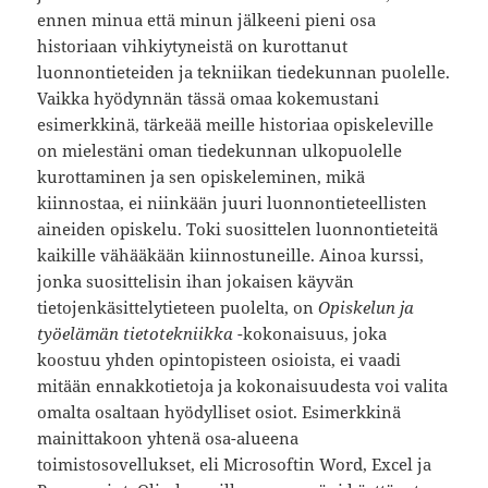
ennen minua että minun jälkeeni pieni osa
historiaan vihkiytyneistä on kurottanut
luonnontieteiden ja tekniikan tiedekunnan puolelle.
Vaikka hyödynnän tässä omaa kokemustani
esimerkkinä, tärkeää meille historiaa opiskeleville
on mielestäni oman tiedekunnan ulkopuolelle
kurottaminen ja sen opiskeleminen, mikä
kiinnostaa, ei niinkään juuri luonnontieteellisten
aineiden opiskelu. Toki suosittelen luonnontieteitä
kaikille vähääkään kiinnostuneille. Ainoa kurssi,
jonka suosittelisin ihan jokaisen käyvän
tietojenkäsittelytieteen puolelta, on
Opiskelun ja
työelämän tietotekniikka
-kokonaisuus, joka
koostuu yhden opintopisteen osioista, ei vaadi
mitään ennakkotietoja ja kokonaisuudesta voi valita
omalta osaltaan hyödylliset osiot. Esimerkkinä
mainittakoon yhtenä osa-alueena
toimistosovellukset, eli Microsoftin Word, Excel ja