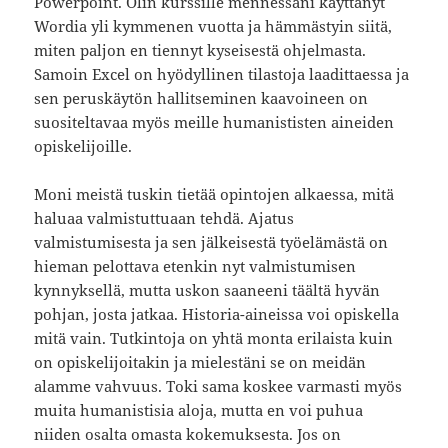
Powerpoint. Olin kurssille mennessäni käyttänyt
Wordia yli kymmenen vuotta ja hämmästyin siitä,
miten paljon en tiennyt kyseisestä ohjelmasta.
Samoin Excel on hyödyllinen tilastoja laadittaessa ja
sen peruskäytön hallitseminen kaavoineen on
suositeltavaa myös meille humanististen aineiden
opiskelijoille.
Moni meistä tuskin tietää opintojen alkaessa, mitä
haluaa valmistuttuaan tehdä. Ajatus
valmistumisesta ja sen jälkeisestä työelämästä on
hieman pelottava etenkin nyt valmistumisen
kynnyksellä, mutta uskon saaneeni täältä hyvän
pohjan, josta jatkaa. Historia-aineissa voi opiskella
mitä vain. Tutkintoja on yhtä monta erilaista kuin
on opiskelijoitakin ja mielestäni se on meidän
alamme vahvuus. Toki sama koskee varmasti myös
muita humanistisia aloja, mutta en voi puhua
niiden osalta omasta kokemuksesta. Jos on