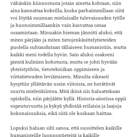
vähänkin kiinnostusta jotain ainetta kohtaan, niin
aina kannattaa kokeilla, koska parhaimmillaan siitä
voi löytää suunnan mieluisalle tulevaisuuden työlle
ja huonoimmillaankin vain kasvattaa omaa
osaamistaan. Minuakin hieman jännitti aluksi, että
miten pärjään ja miten tietojenkäsittelytieteiden
puolella suhtaudutaan tällaiseen humanistiin, mutta
kaikki meni todella hyvin. Sain aluksi osakseni
pientä kulmien kohotusta, mutta se johti hyvään
yhteistyöhön, tietotekniikan oppimiseen ja
viittatietouden leviämiseen. Minulta oikeasti
kysyttiin yllättävän usein viitoista, ne herättivät
suurta mielenkiintoa. Mitä ikinä siis haluattekaan
opiskella, niin pärjäätte kyllä. Historia-aineissa oppii
sopeutuvuutta ja kykyä yhdistää erilaisia ja laajoja
kokonaisuuksia, eikä siitä ole koskaan haittaa.
Lopuksi haluan silti sanoa, että suosittelen kaikille
humanisteille luonnontieteitä ja kaikille