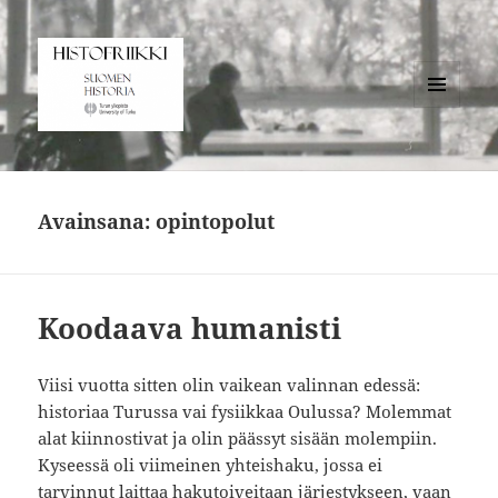
VALIKKO
JA
Histofriikki
VIMPAIMET
Avainsana:
opintopolut
Koodaava humanisti
Viisi vuotta sitten olin vaikean valinnan edessä:
historiaa Turussa vai fysiikkaa Oulussa? Molemmat
alat kiinnostivat ja olin päässyt sisään molempiin.
Kyseessä oli viimeinen yhteishaku, jossa ei
tarvinnut laittaa hakutoiveitaan järjestykseen, vaan