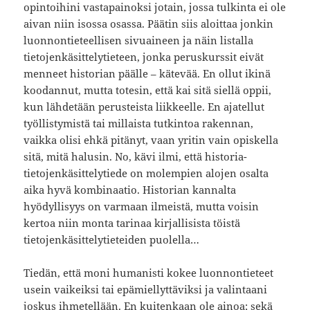
opintoihini vastapainoksi jotain, jossa tulkinta ei ole
aivan niin isossa osassa. Päätin siis aloittaa jonkin
luonnontieteellisen sivuaineen ja näin listalla
tietojenkäsittelytieteen, jonka peruskurssit eivät
menneet historian päälle – kätevää. En ollut ikinä
koodannut, mutta totesin, että kai sitä siellä oppii,
kun lähdetään perusteista liikkeelle. En ajatellut
työllistymistä tai millaista tutkintoa rakennan,
vaikka olisi ehkä pitänyt, vaan yritin vain opiskella
sitä, mitä halusin. No, kävi ilmi, että historia-
tietojenkäsittelytiede on molempien alojen osalta
aika hyvä kombinaatio. Historian kannalta
hyödyllisyys on varmaan ilmeistä, mutta voisin
kertoa niin monta tarinaa kirjallisista töistä
tietojenkäsittelytieteiden puolella…
Tiedän, että moni humanisti kokee luonnontieteet
usein vaikeiksi tai epämiellyttäviksi ja valintaani
joskus ihmetellään. En kuitenkaan ole ainoa; sekä