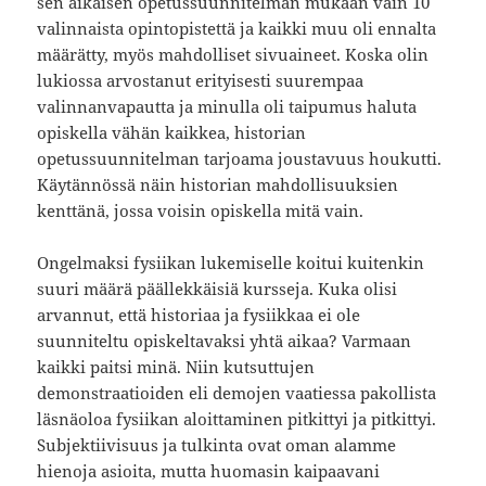
sen aikaisen opetussuunnitelman mukaan vain 10
valinnaista opintopistettä ja kaikki muu oli ennalta
määrätty, myös mahdolliset sivuaineet. Koska olin
lukiossa arvostanut erityisesti suurempaa
valinnanvapautta ja minulla oli taipumus haluta
opiskella vähän kaikkea, historian
opetussuunnitelman tarjoama joustavuus houkutti.
Käytännössä näin historian mahdollisuuksien
kenttänä, jossa voisin opiskella mitä vain.
Ongelmaksi fysiikan lukemiselle koitui kuitenkin
suuri määrä päällekkäisiä kursseja. Kuka olisi
arvannut, että historiaa ja fysiikkaa ei ole
suunniteltu opiskeltavaksi yhtä aikaa? Varmaan
kaikki paitsi minä. Niin kutsuttujen
demonstraatioiden eli demojen vaatiessa pakollista
läsnäoloa fysiikan aloittaminen pitkittyi ja pitkittyi.
Subjektiivisuus ja tulkinta ovat oman alamme
hienoja asioita, mutta huomasin kaipaavani