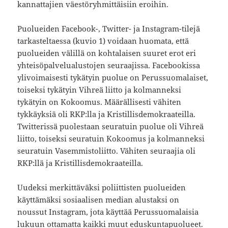
kannattajien väestöryhmittäisiin eroihin.
Puolueiden Facebook-, Twitter- ja Instagram-tilejä
tarkasteltaessa (kuvio 1) voidaan huomata, että
puolueiden välillä on kohtalaisen suuret erot eri
yhteisöpalvelualustojen seuraajissa. Facebookissa
ylivoimaisesti tykätyin puolue on Perussuomalaiset,
toiseksi tykätyin Vihreä liitto ja kolmanneksi
tykätyin on Kokoomus. Määrällisesti vähiten
tykkäyksiä oli RKP:lla ja Kristillisdemokraateilla.
Twitterissä puolestaan seuratuin puolue oli Vihreä
liitto, toiseksi seuratuin Kokoomus ja kolmanneksi
seuratuin Vasemmistoliitto. Vähiten seuraajia oli
RKP:llä ja Kristillisdemokraateilla.
Uudeksi merkittäväksi poliittisten puolueiden
käyttämäksi sosiaalisen median alustaksi on
noussut Instagram, jota käyttää Perussuomalaisia
lukuun ottamatta kaikki muut eduskuntapuolueet.