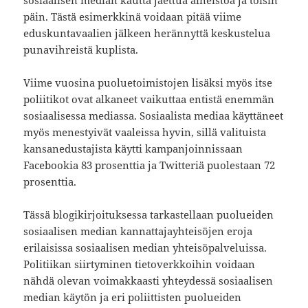
sosiaalisen median kautta jaettua aineistoa ja toisin
päin. Tästä esimerkkinä voidaan pitää viime
eduskuntavaalien jälkeen herännyttä keskustelua
punavihreistä kuplista.
Viime vuosina puoluetoimistojen lisäksi myös itse
poliitikot ovat alkaneet vaikuttaa entistä enemmän
sosiaalisessa mediassa. Sosiaalista mediaa käyttäneet
myös menestyivät vaaleissa hyvin, sillä valituista
kansanedustajista käytti kampanjoinnissaan
Facebookia 83 prosenttia ja Twitteriä puolestaan 72
prosenttia.
Tässä blogikirjoituksessa tarkastellaan puolueiden
sosiaalisen median kannattajayhteisöjen eroja
erilaisissa sosiaalisen median yhteisöpalveluissa.
Politiikan siirtyminen tietoverkkoihin voidaan
nähdä olevan voimakkaasti yhteydessä sosiaalisen
median käytön ja eri poliittisten puolueiden