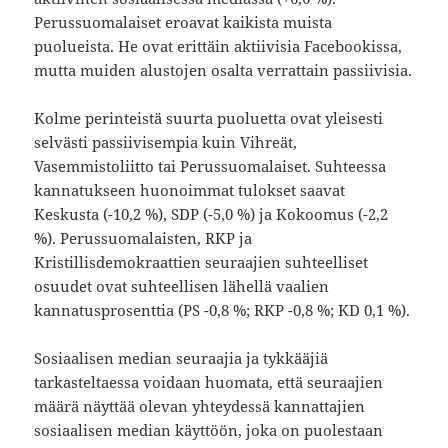
Perussuomalaiset eroavat kaikista muista
puolueista. He ovat erittäin aktiivisia Facebookissa,
mutta muiden alustojen osalta verrattain passiivisia.
Kolme perinteistä suurta puoluetta ovat yleisesti
selvästi passiivisempia kuin Vihreät,
Vasemmistoliitto tai Perussuomalaiset. Suhteessa
kannatukseen huonoimmat tulokset saavat
Keskusta (-10,2 %), SDP (-5,0 %) ja Kokoomus (-2,2
%). Perussuomalaisten, RKP ja
Kristillisdemokraattien seuraajien suhteelliset
osuudet ovat suhteellisen lähellä vaalien
kannatusprosenttia (PS -0,8 %; RKP -0,8 %; KD 0,1 %).
Sosiaalisen median seuraajia ja tykkääjiä
tarkasteltaessa voidaan huomata, että seuraajien
määrä näyttää olevan yhteydessä kannattajien
sosiaalisen median käyttöön, joka on puolestaan