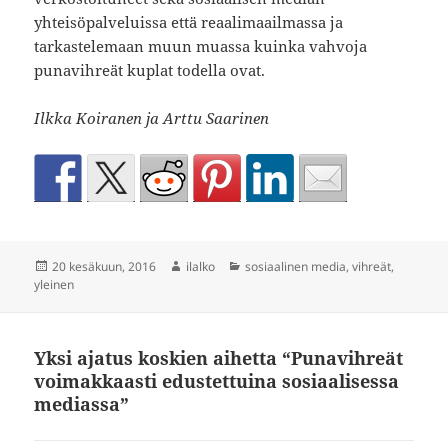
yhteisöpalveluissa että reaalimaailmassa ja
tarkastelemaan muun muassa kuinka vahvoja
punavihreät kuplat todella ovat.
Ilkka Koiranen ja Arttu Saarinen
Julkaistu
Kirjoittaja
Kategoriat
20 kesäkuun, 2016
ilalko
sosiaalinen media
,
vihreät
,
yleinen
Yksi ajatus koskien aihetta “Punavihreät
voimakkaasti edustettuina sosiaalisessa
mediassa”