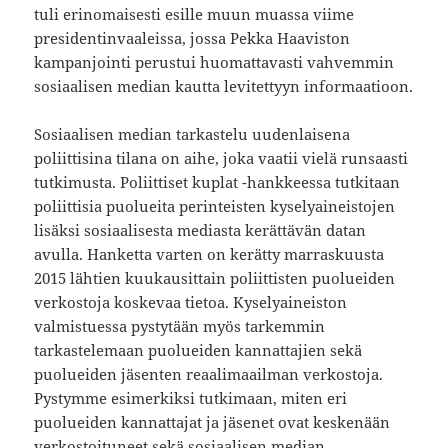
tuli erinomaisesti esille muun muassa viime
presidentinvaaleissa, jossa Pekka Haaviston
kampanjointi perustui huomattavasti vahvemmin
sosiaalisen median kautta levitettyyn informaatioon.
Sosiaalisen median tarkastelu uudenlaisena
poliittisina tilana on aihe, joka vaatii vielä runsaasti
tutkimusta. Poliittiset kuplat -hankkeessa tutkitaan
poliittisia puolueita perinteisten kyselyaineistojen
lisäksi sosiaalisesta mediasta kerättävän datan
avulla. Hanketta varten on kerätty marraskuusta
2015 lähtien kuukausittain poliittisten puolueiden
verkostoja koskevaa tietoa. Kyselyaineiston
valmistuessa pystytään myös tarkemmin
tarkastelemaan puolueiden kannattajien sekä
puolueiden jäsenten reaalimaailman verkostoja.
Pystymme esimerkiksi tutkimaan, miten eri
puolueiden kannattajat ja jäsenet ovat keskenään
verkostoituneet sekä sosiaalisen median