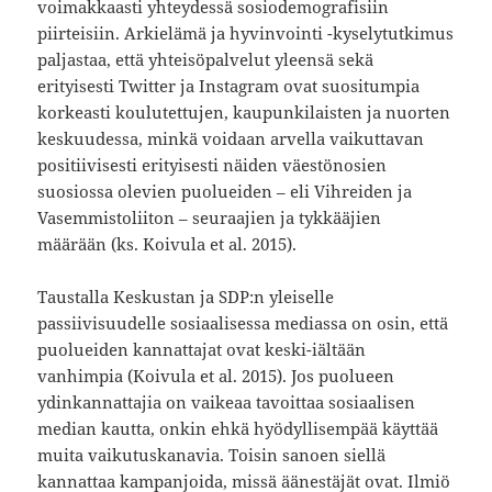
voimakkaasti yhteydessä sosiodemografisiin
piirteisiin. Arkielämä ja hyvinvointi -kyselytutkimus
paljastaa, että yhteisöpalvelut yleensä sekä
erityisesti Twitter ja Instagram ovat suositumpia
korkeasti koulutettujen, kaupunkilaisten ja nuorten
keskuudessa, minkä voidaan arvella vaikuttavan
positiivisesti erityisesti näiden väestönosien
suosiossa olevien puolueiden – eli Vihreiden ja
Vasemmistoliiton – seuraajien ja tykkääjien
määrään (ks. Koivula et al. 2015).
Taustalla Keskustan ja SDP:n yleiselle
passiivisuudelle sosiaalisessa mediassa on osin, että
puolueiden kannattajat ovat keski-iältään
vanhimpia (Koivula et al. 2015). Jos puolueen
ydinkannattajia on vaikeaa tavoittaa sosiaalisen
median kautta, onkin ehkä hyödyllisempää käyttää
muita vaikutuskanavia. Toisin sanoen siellä
kannattaa kampanjoida, missä äänestäjät ovat. Ilmiö