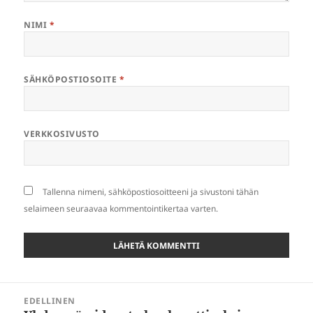
NIMI
*
SÄHKÖPOSTIOSOITE
*
VERKKOSIVUSTO
Tallenna nimeni, sähköpostiosoitteeni ja sivustoni tähän
selaimeen seuraavaa kommentointikertaa varten.
Artikkelien
EDELLINEN
selaus