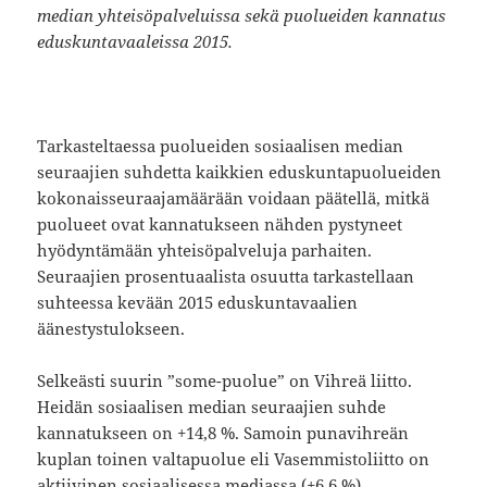
median yhteisöpalveluissa sekä puolueiden kannatus
eduskuntavaaleissa 2015.
Tarkasteltaessa puolueiden sosiaalisen median
seuraajien suhdetta kaikkien eduskuntapuolueiden
kokonaisseuraajamäärään voidaan päätellä, mitkä
puolueet ovat kannatukseen nähden pystyneet
hyödyntämään yhteisöpalveluja parhaiten.
Seuraajien prosentuaalista osuutta tarkastellaan
suhteessa kevään 2015 eduskuntavaalien
äänestystulokseen.
Selkeästi suurin ”some-puolue” on Vihreä liitto.
Heidän sosiaalisen median seuraajien suhde
kannatukseen on +14,8 %. Samoin punavihreän
kuplan toinen valtapuolue eli Vasemmistoliitto on
aktiivinen sosiaalisessa mediassa (+6,6 %).