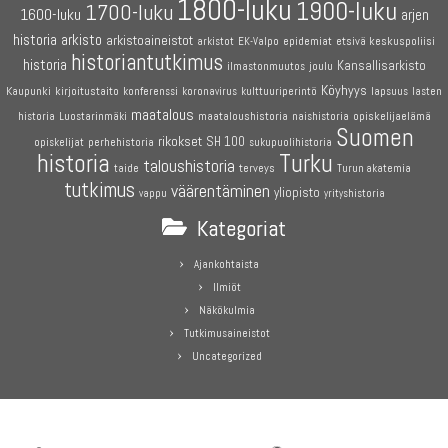
1800-luku
1900-luku
1700-luku
1600-luku
arjen
historia
arkisto
arkistoaineistot
etsivä keskuspoliisi
arkistot
EK-Valpo
epidemiat
historiantutkimus
historia
Kansallisarkisto
joulu
ilmastonmuutos
Köyhyys
Kaupunki
kirjoitustaito
konferenssi
koronavirus
kulttuuriperintö
lapsuus
lasten
maatalous
maataloushistoria
opiskelijaelämä
historia
Luostarinmäki
naishistoria
Suomen
rikokset
SH 100
perhehistoria
opiskelijat
sukupuolihistoria
historia
Turku
taloushistoria
terveys
taide
Turun akatemia
tutkimus
väärentäminen
yliopisto
vappu
yrityshistoria
Kategoriat
Ajankohtaista
Ilmiöt
Näkökulmia
Tutkimusaineistot
Uncategorized