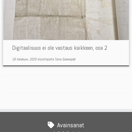
Digitaalisuus ei ole vastaus kaikkeen, osa 2
16 lokakuun, 2025
kirjoittajalta
Taina Saarenpää
Avainsanat