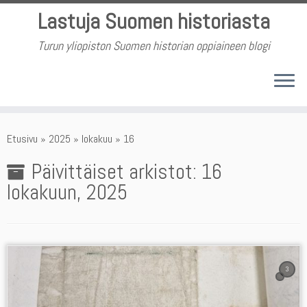
Skip
Lastuja Suomen historiasta
to
content
Turun yliopiston Suomen historian oppiaineen blogi
Etusivu
»
2025
»
lokakuu
»
16
Päivittäiset arkistot:
16
lokakuun, 2025
3