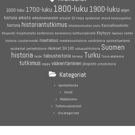
1800-luku
1900-luku
1700-luku
1600-luku
arjen
historia
arkisto
arkistoaineistot
etsivä keskuspoliisi
arkistot
EK-Valpo
epidemiat
historiantutkimus
historia
Kansallisarkisto
joulu
ilmastonmuutos
Köyhyys
Kaupunki
kirjoitustaito
konferenssi
koronavirus
kulttuuriperintö
lapsuus
lasten
maatalous
maataloushistoria
opiskelijaelämä
historia
Luostarinmäki
naishistoria
Suomen
rikokset
SH 100
perhehistoria
opiskelijat
sukupuolihistoria
historia
Turku
taloushistoria
terveys
taide
Turun akatemia
tutkimus
väärentäminen
yliopisto
vappu
yrityshistoria
Kategoriat
Ajankohtaista
Ilmiöt
Näkökulmia
Tutkimusaineistot
Uncategorized