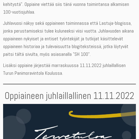
kehitystä”. Oppiaine viettää siis tänä vuonna toimintansa alkamisen
100-vuotisjuhlaa.
Juhlavuosi näkyy sekä oppiaineen toiminnassa että Lastuja-blogissa,
jonka perustamiseksi tulee kuluneeksi viisi vuotta. Juhlavuoden aikana
oppiaineen nykyiset ja entiset työntekijät ja tutkijat käsittelevät
oppiaineen historiaa ja tulevaisuutta blogiteksteissä, jotka löytyvät
paitsi tältä sivulta, myös asiasanalla ”SH 100”.
Lisäksi oppiaine järjestää marraskuussa 11.11.2022 juhlaillallisen
Turun Panimoravintola Koulussa.
Oppiaineen juhlaillallinen 11.11.2022