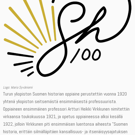
Logo: Maria Syväniemi
Turun yliopiston Suomen historian oppiaine perustettiin vuonna 1920
yhtenä yliopiston seitsemästä ensimmäisestä professuurista.
Oppiaineen ensimmäinen professori Artturi Heikki Virkkunen nimitettiin
virkaansa toukokuussa 1921, ja opetus oppiaineessa alkoi kesällä
1922, jolloin Virkkunen piti ensimmäisen luentonsa aiheesta ”Suomen
historia, erittäin silmälläpitäen kansallisuus- ja itsenäisyysajatuksen