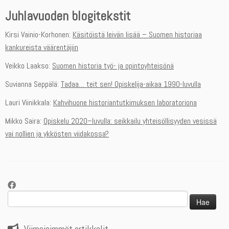
Juhlavuoden blogitekstit
Kirsi Vainio-Korhonen:
Käsitöistä leivän lisää – Suomen historiaa
kankureista väärentäjiin
Veikko Laakso:
Suomen historia työ- ja opintoyhteisönä
Suvianna Seppälä:
Tadaa… teit sen! Opiskelija-aikaa 1990-luvulla
Lauri Viinikkala:
Kahvihuone historiantutkimuksen laboratoriona
Mikko Saira:
Opiskelu 2020–luvulla: seikkailu yhteisöllisyyden vesissä
vai nollien ja ykkösten viidakossa?
Haku: