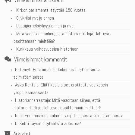
Viimeisimmät artikkelit
Kirkon parlamentti täyttää 150 vuotta
Öljykriisi nyt ja ennen
Lapsiperheköyhyys ennen ja nyt
Mitä vaaditaan siihen, että historiantutkijat lähtevät
osoittamaan mieltään?
Kurkkaus vaihdevuosien historiaan
Viimeisimmät kommentit
Pettynyt
:
Ensimmäinen kokemus digitaalisesta
toimittamisesta
Asko Rantala
:
Eliittikoululaiset erottautuivat kepein
ylioppilasmassasta
Historianharrastaja
:
Mitä vaaditaan siihen, että
historiantutkijat lähtevät osoittamaan mieltään?
Nimi
:
Ensimmäinen kokemus digitaalisesta toimittamisesta
D
:
Kohti täysin digitaalista arkistoa?
Arkistot