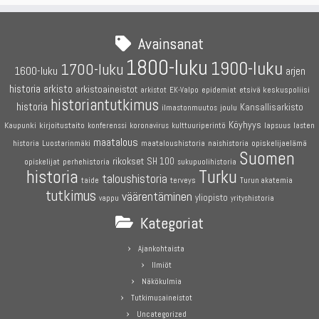
Avainsanat
1800-luku
1900-luku
1700-luku
1600-luku
arjen
historia
arkisto
arkistoaineistot
etsivä keskuspoliisi
arkistot
EK-Valpo
epidemiat
historiantutkimus
historia
Kansallisarkisto
joulu
ilmastonmuutos
Köyhyys
Kaupunki
kirjoitustaito
konferenssi
koronavirus
kulttuuriperintö
lapsuus
lasten
maatalous
maataloushistoria
opiskelijaelämä
historia
Luostarinmäki
naishistoria
Suomen
rikokset
SH 100
perhehistoria
opiskelijat
sukupuolihistoria
historia
Turku
taloushistoria
terveys
taide
Turun akatemia
tutkimus
väärentäminen
yliopisto
vappu
yrityshistoria
Kategoriat
Ajankohtaista
Ilmiöt
Näkökulmia
Tutkimusaineistot
Uncategorized