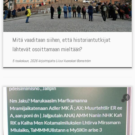
Mitä vaaditaan siihen, että historiantutkijat
lähtevät osoittamaan mieltään?
5 toukokuun, 2026
kirjoittajalta
Liisa Vuonokari-Bomström
2