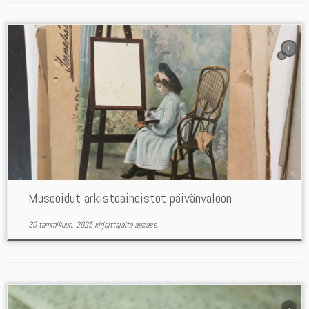
1
Museoidut arkistoaineistot päivänvaloon
30 tammikuun, 2025
kirjoittajalta
aesass
2