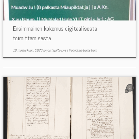
Ensimmäinen kokemus digitaalisesta
toimittamisesta
10 maaliskuun, 2026
kirjoittajalta
Liisa Vuonokari-Bomström
1