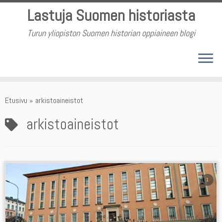
Skip
Lastuja Suomen historiasta
to
content
Turun yliopiston Suomen historian oppiaineen blogi
Etusivu
»
arkistoaineistot
arkistoaineistot
1