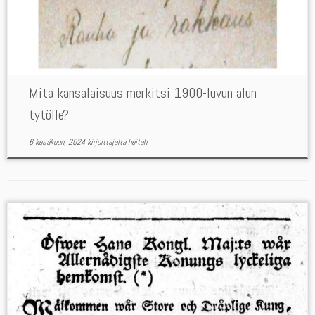
Mitä kansalaisuus merkitsi 1900-luvun alun
tytölle?
6 kesäkuun, 2024
kirjoittajalta
heitah