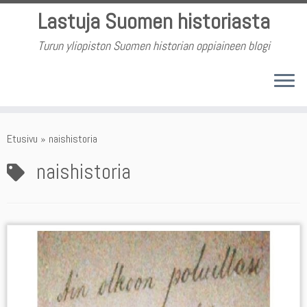
Skip
Lastuja Suomen historiasta
to
content
Turun yliopiston Suomen historian oppiaineen blogi
Etusivu
»
naishistoria
naishistoria