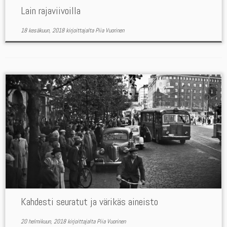
Lain rajaviivoilla
18 kesäkuun, 2018
kirjoittajalta
Piia Vuorinen
1
Kahdesti seuratut ja värikäs aineisto
20 helmikuun, 2018
kirjoittajalta
Piia Vuorinen