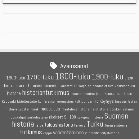
Avainsanat
1800-luku
1900-luku
1700-luku
1600-luku
arjen
historia
arkisto
arkistoaineistot
etsivä keskuspoliisi
arkistot
EK-Valpo
epidemiat
historiantutkimus
historia
Kansallisarkisto
joulu
ilmastonmuutos
Köyhyys
Kaupunki
kirjoitustaito
konferenssi
koronavirus
kulttuuriperintö
lapsuus
lasten
maatalous
maataloushistoria
opiskelijaelämä
historia
Luostarinmäki
naishistoria
Suomen
rikokset
SH 100
perhehistoria
opiskelijat
sukupuolihistoria
historia
Turku
taloushistoria
terveys
taide
Turun akatemia
tutkimus
väärentäminen
yliopisto
vappu
yrityshistoria