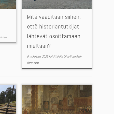
Mitä vaaditaan siihen,
että historiantutkijat
lähtevät osoittamaan
ljamaa
mieltään?
5 toukokuun, 2026
kirjoittajalta
Liisa Vuonokari-
Bomström