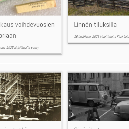
kkaus vaihdevuosien
Linnén tiluksilla
oriaan
16 huhtikuun, 2026
kirjoittajalta
Kirsi Lain
kuun, 2026
kirjoittajalta
sutury