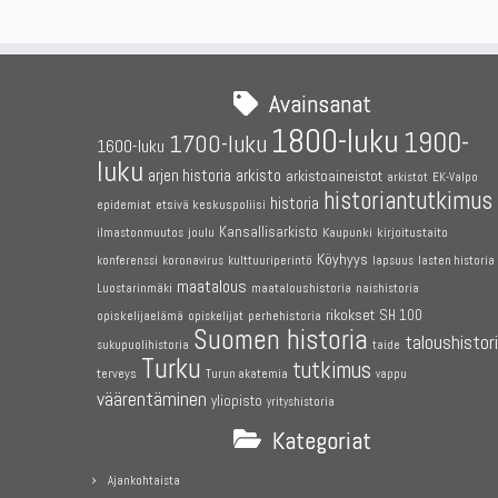
Avainsanat
1800-luku
1900-
1700-luku
1600-luku
luku
arjen historia
arkisto
arkistoaineistot
arkistot
EK-Valpo
historiantutkimus
historia
etsivä keskuspoliisi
epidemiat
Kansallisarkisto
joulu
Kaupunki
kirjoitustaito
ilmastonmuutos
Köyhyys
konferenssi
koronavirus
kulttuuriperintö
lapsuus
lasten historia
maatalous
maataloushistoria
Luostarinmäki
naishistoria
rikokset
SH 100
opiskelijaelämä
perhehistoria
opiskelijat
Suomen historia
taloushistor
sukupuolihistoria
taide
Turku
tutkimus
terveys
Turun akatemia
vappu
väärentäminen
yliopisto
yrityshistoria
Kategoriat
Ajankohtaista