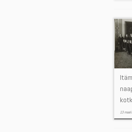
Itä
naap
kotk
13 maali