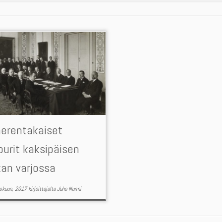
merentakaiset
urit kaksipäisen
an varjossa
skuun, 2017
kirjoittajalta
Juho Nurmi